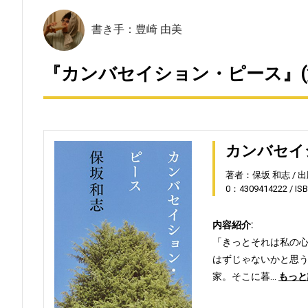
書き手：豊崎 由美
『カンバセイション・ピース』(
カンバセイ
著者：保坂 和志
出
0：4309414222
IS
内容紹介:
「きっとそれは私の
はずじゃないかと思
家。そこに暮…
もっと