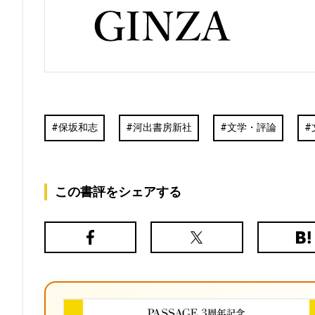
保坂和志
河出書房新社
文学・評論
この書評をシェアする
Facebook
X（旧
は
Twitter）
て
な
ブ
ッ
ク