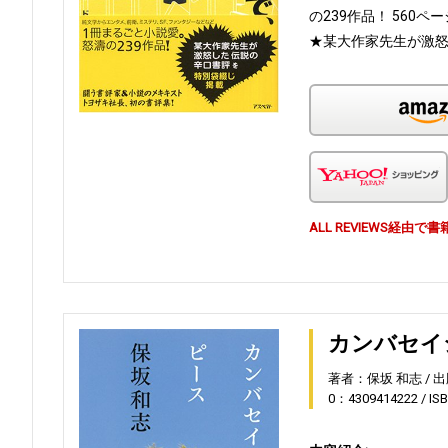
の239作品！ 560ペ
★某大作家先生が激怒
ALL REVIEWS経
カンバセイ
著者：保坂 和志
出
0：4309414222
IS