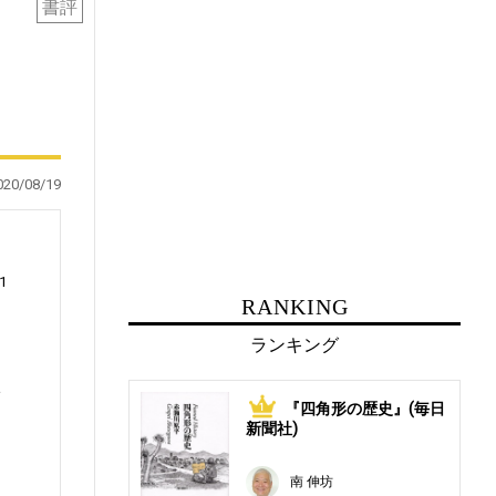
書評
020/08/19
1
RANKING
ランキング
い
『四角形の歴史』(毎日
1
新聞社)
南 伸坊