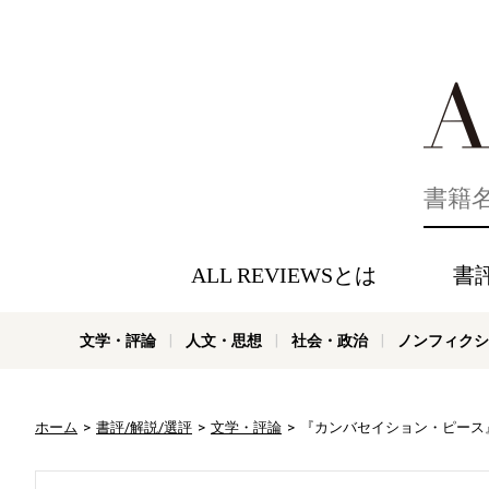
好きな書評
ALL REVIEWSとは
書
文学・評論
人文・思想
社会・政治
ノンフィクシ
ホーム
書評/解説/選評
文学・評論
『カンバセイション・ピース』