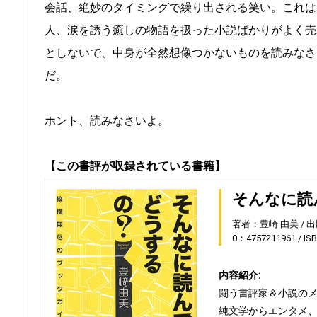
会話、絶妙のタイミングで繰り出される笑い。これは
人、涙を誘う癒しの物語を扱った小説ばかりがよく売
としないで、中身が全然想像つかないものを読みなさ
だ。
ホント、読みなさいよ。
【この書評が収録されている書籍】
そんなに読
著者：豊崎 由美
出
0：4757211961
IS
内容紹介:
闘う書評家＆小説の
純文学からエンタメ、