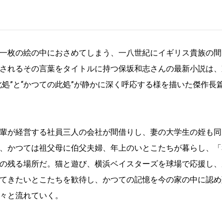
一枚の絵の中におさめてしまう、一八世紀にイギリス貴族の間
されるその言葉をタイトルに持つ保坂和志さんの最新小説は、
処”と“かつての此処”が静かに深く呼応する様を描いた傑作長
輩が経営する社員三人の会社が間借りし、妻の大学生の姪も同
、かつては祖父母に伯父夫婦、年上のいとこたちが暮らし、「
の残る場所だ。猫と遊び、横浜ベイスターズを球場で応援し、
てきたいとこたちを歓待し、かつての記憶を今の家の中に認め
々と流れていく。