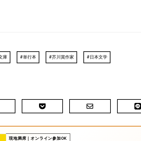
文庫
単行本
芥川賞作家
日本文学
Pocket
メ
LIN
で
ー
送
ル
る
現地満席｜オンライン参加OK