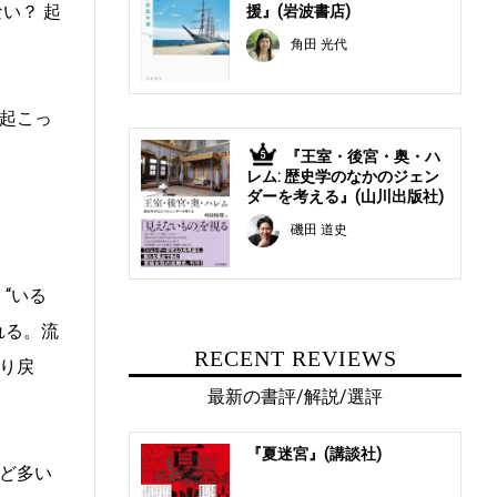
い？ 起
援』(岩波書店)
角田 光代
起こっ
『王室・後宮・奥・ハ
5
レム: 歴史学のなかのジェン
ダーを考える』(山川出版社)
磯田 道史
“いる
れる。流
RECENT REVIEWS
り戻
最新の書評/解説/選評
『夏迷宮』(講談社)
ど多い