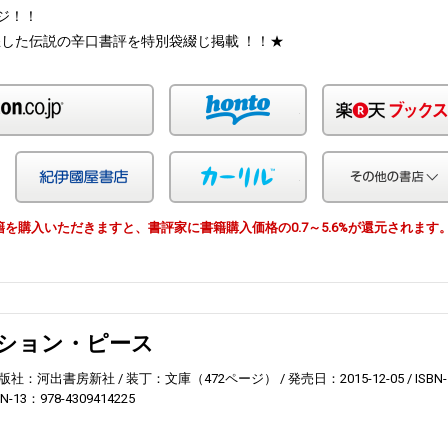
ージ！！
した伝説の辛口書評を特別袋綴じ掲載 ！！★
Amazon
honto
Yahoo!ショッピング
紀伊国屋
カーリル
由で書籍を購入いただきますと、書評家に書籍購入価格の0.7～5.6%が還元されます
ション・ピース
版社：河出書房新社
装丁：文庫（472ページ）
発売日：2015-12-05
ISBN-
BN-13：978-4309414225