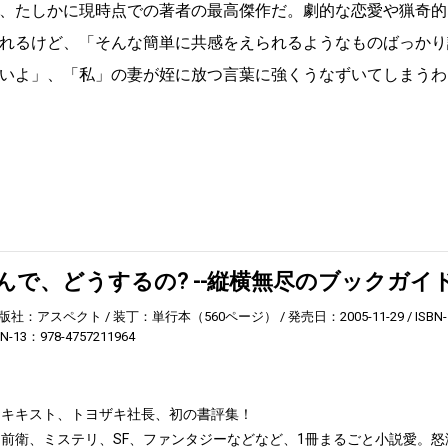
、たしかに現時点での著者の最高傑作だ。劇的な恋愛や猟奇的
れるけど、「そんな簡単に共感をえられるようなものばっかり
いよ」、「私」の妻が姪に放つ言葉に強くうなずいてしまうわ
んで、どうするの? --縦横無尽のブックガイ
版社：アスペクト
装丁：単行本（560ページ）
発売日：2005-11-29
ISBN-
BN-13：978-4757211964
メキキスト、トヨザキ社長、初の書評集！
前衛、ミステリ、SF、ファンタジーなどなど、1冊まるごと小説愛。怒