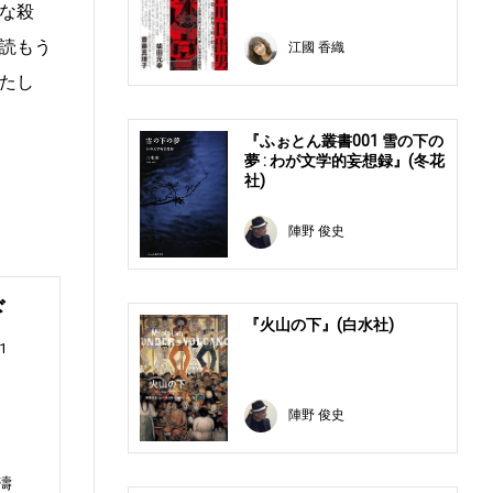
な殺
読もう
江國 香織
たし
『ふぉとん叢書001 雪の下の
夢 : わが文学的妄想録』(冬花
社)
陣野 俊史
ド
『火山の下』(白水社)
1
陣野 俊史
濤