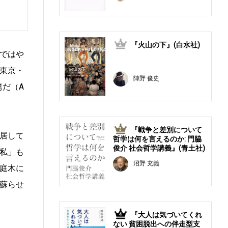
『火山の下』(白水社)
2
ではや
東京・
陣野 俊史
篇だ（A
『戦争と差別について
3
居して
哲学は何を言えるのか: 門脇
俊介 社会哲学講義』(青土社)
私」も
沼野 充義
庭木に
蘇らせ
『大人は気づいてくれ
4
ない 貧困脱出への伴走型支