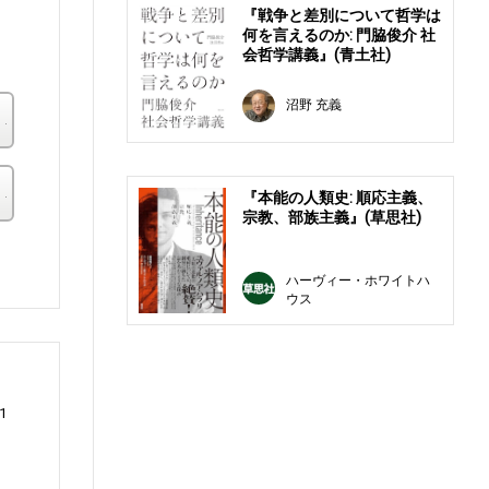
『戦争と差別について哲学は
何を言えるのか: 門脇俊介 社
会哲学講義』(青土社)
沼野 充義
楽天ブックス
その他の書店
『本能の人類史: 順応主義、
宗教、部族主義』(草思社)
。
ハーヴィー・ホワイトハ
ウス
1