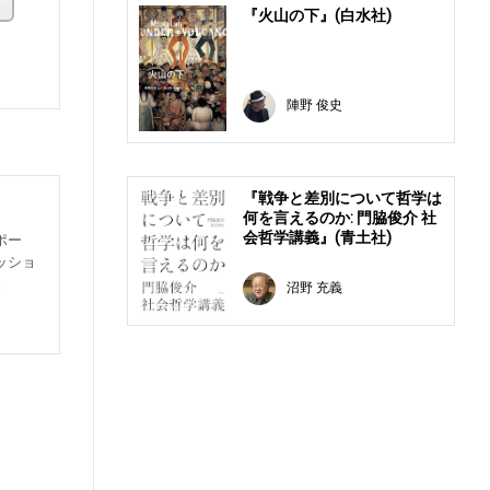
『火山の下』(白水社)
。
陣野 俊史
『戦争と差別について哲学は
何を言えるのか: 門脇俊介 社
会哲学講義』(青土社)
ポー
ッショ
。
沼野 充義