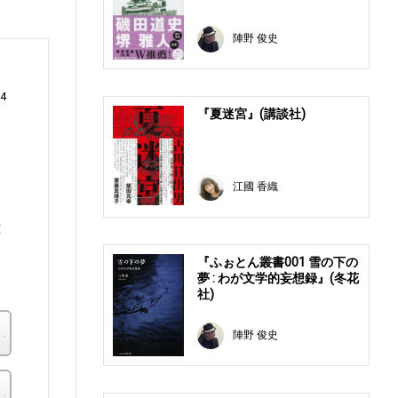
陣野 俊史
4
『夏迷宮』(講談社)
、
江國 香織
ツ
堂
よ
『ふぉとん叢書001 雪の下の
夢 : わが文学的妄想録』(冬花
社)
楽天ブックス
陣野 俊史
その他の書店