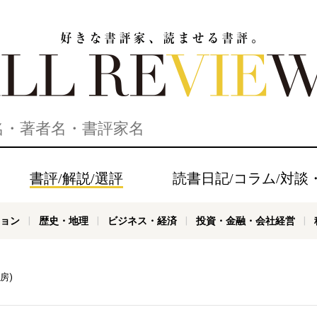
家、読ませる書評。ALL REVIEWS
書評/解説/選評
読書日記/コラム/対談
ョン
歴史・地理
ビジネス・経済
投資・金融・会社経営
房)