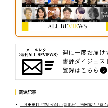
関連記事
古谷田奈月『望むのは』(新潮社)、吉田篤弘『遠く