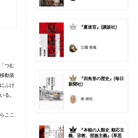
『夏迷宮』(講談社)
2
江國 香織
「つむ
移動装
『四角形の歴史』(毎日
3
新聞社)
にふけ
いる。
南 伸坊
らここ
『本能の人類史: 順応主
4
義、宗教、部族主義』(草思