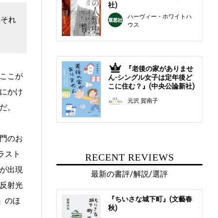
社)
ハーヴィー・ホワイトハ
、それ
ウス
『老後の家がありませ
5
ここが
ん-シングル女子は定年後ど
こに住む？』(中央公論新社)
にかけ
元沢 賀南子
だ。
門のお
ラスト
RECENT REVIEWS
が出現
最新の書評/解説/選評
反射光
『ちいさな城下町』(文藝春
e』のほ
秋)