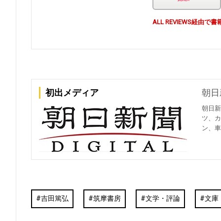
ALL REVIEWS経
初出メディア
朝日
朝日新
ツ、カ
ン、車
吉田篤弘
筑摩書房
文学・評論
文庫