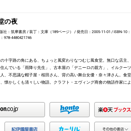
堂の夜
版社：筑摩書房
装丁：文庫（189ページ）
発売日：2005-11-01
ISBN-10：
3：978-4480421746
」の十字路の角にある、ちょっと風変わりなつむじ風食堂。無口な店主
に住んでいる「雨降り先生」、古本屋の「デニーロの親方」、イルクー
主人、不思議な帽子屋・桜田さん、背の高い舞台女優・奈々津さん。食
す、懐かしくも清々しい物語。クラフト・エヴィング商會の物語作家に
Amazon
honto
Yahoo!ショッピング
紀伊国屋
カーリル