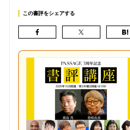
この書評をシェアする
Facebook
X（旧
は
Twitter）
て
な
ブ
ッ
ク
マ
ー
ク