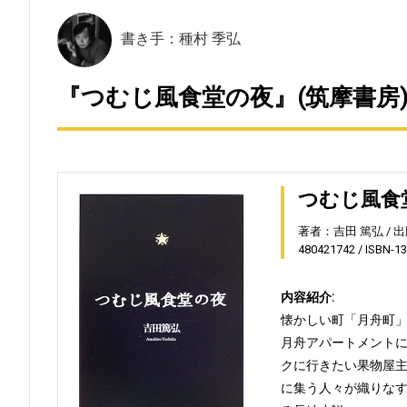
書き手：種村 季弘
『つむじ風食堂の夜』(筑摩書房
つむじ風食
著者：吉田 篤弘
出
480421742
ISBN-1
内容紹介:
懐かしい町「月舟町
月舟アパートメント
クに行きたい果物屋
に集う人々が織りな