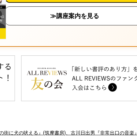
≫講座案内を見る
の街に犬の吠える』(筑摩書房)、古川日出男『非常出口の音楽』