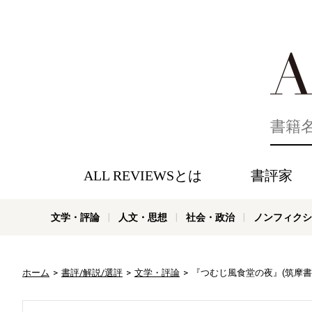
好きな書評
ALL REVIEWSとは
書評家
文学・評論
人文・思想
社会・政治
ノンフィクシ
ホーム
書評/解説/選評
文学・評論
『つむじ風食堂の夜』(筑摩書