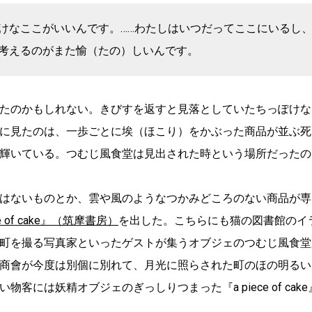
けなここがいいんです。……わたしはいつだってここにいるし
考えるのがまた愉（たの）しいんです。
たのかもしれない。きびすを返すと見落としていたちっぽけな
に見たのは、一歩ごとに埃（ほこり）をかぶった商品が並ぶ死
輝いている。つむじ風食堂は見出された時という場所だったの
はないものとか、雲や風のようなつかみどころのない商品が専
ce of cake』（筑摩書房）
を出した。こちらにも猫の図書館のイ
町を撮る写真家といったゲストが集うオブジェのつむじ風食堂
商會が今度は別個に別れて、月光に照らされた町のほの明るい
には妖精オブジェのぎっしりつまった『a piece of cak