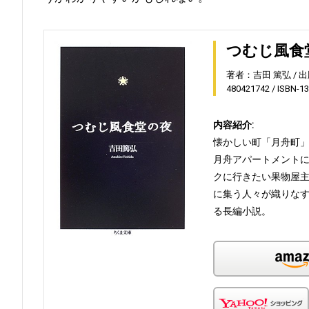
つむじ風食
著者：吉田 篤弘
出
480421742
ISBN-1
内容紹介:
懐かしい町「月舟町
月舟アパートメント
クに行きたい果物屋
に集う人々が織りな
る長編小説。