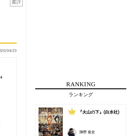
書評
020/04/23
4
RANKING
ランキング
、
『火山の下』(白水社)
1
ツ
堂
よ
陣野 俊史