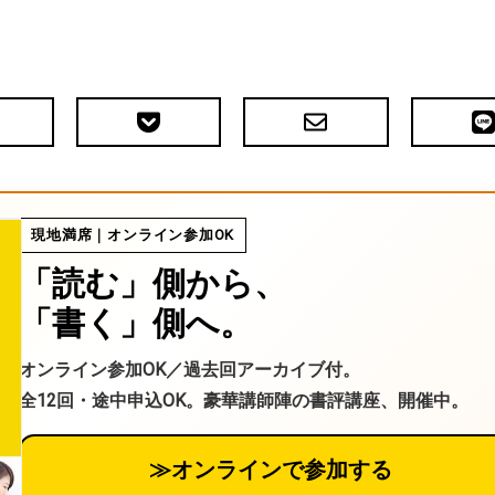
Pocket
メ
LIN
で
ー
送
ル
る
現地満席｜オンライン参加OK
「読む」側から、
「書く」側へ。
オンライン参加OK／過去回アーカイブ付。
全12回・途中申込OK。豪華講師陣の書評講座、開催中。
≫オンラインで参加する