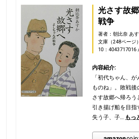
光さす故
戦争
著者：朝比奈 あ
文庫（248ページ
10：4043717016
内容紹介:
「初代ちゃん、が
ものね」。敗戦後
さす故郷へ帰ろう
引き揚げ船を目指
失う子、子…
もっ