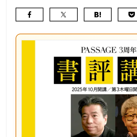
Facebook
X（旧
は
Poc
Twitter）
て
な
ブ
ッ
ク
マ
ー
ク