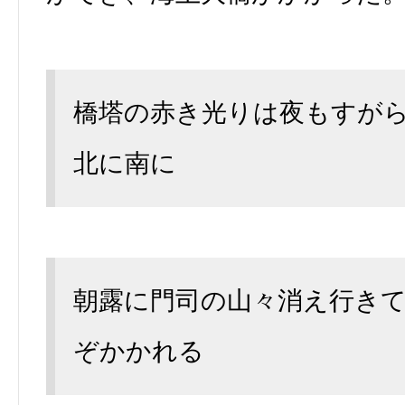
橋塔の赤き光りは夜もすが
北に南に
朝露に門司の山々消え行き
ぞかかれる