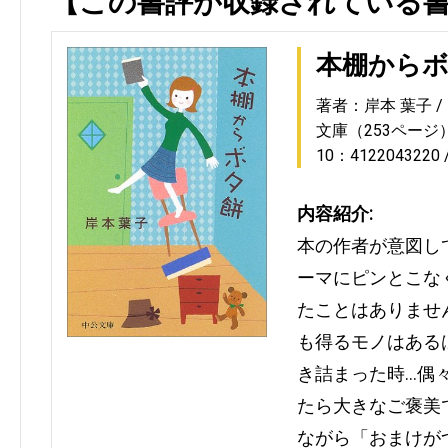
【この書評が収録されている
本棚から
著者：岸本 葉子
文庫（253ページ
10：4122043220
内容紹介:
本の作者が意図し
ーマにピンとこな
たことはありませ
も得るモノはある
き詰まった時…偶
たら大きなご褒美
ながら「おまけが