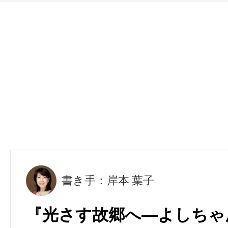
書き手：岸本 葉子
『光さす故郷へ―よしちゃ