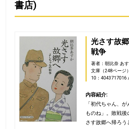
書店)
光さす故
戦争
著者：朝比奈 あ
文庫（248ページ
10：4043717016
内容紹介:
「初代ちゃん、が
ものね」。敗戦後
さす故郷へ帰ろう