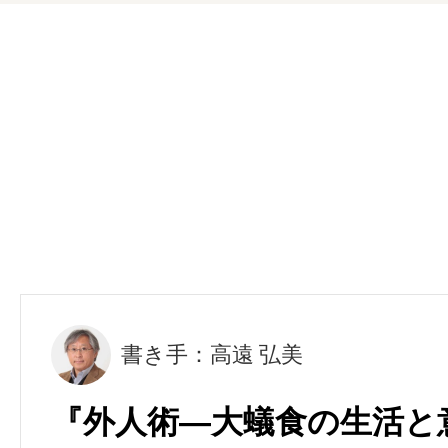
書き手：高遠 弘美
『外人術―大蟻食の生活と