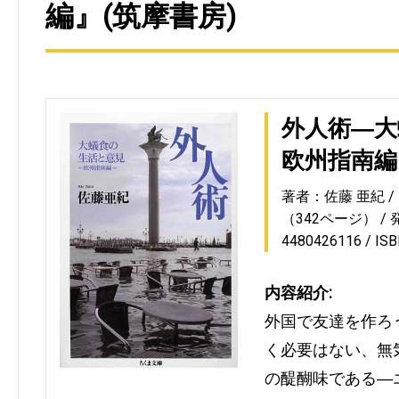
編』(筑摩書房)
外人術―大
欧州指南編
著者：佐藤 亜紀
（342ページ）
4480426116
IS
内容紹介:
外国で友達を作ろ
く必要はない、無
の醍醐味である―