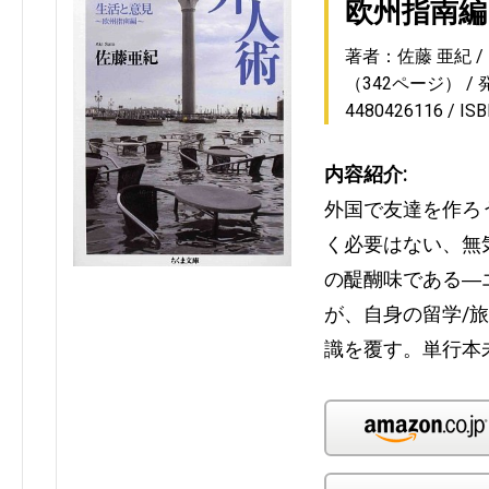
欧州指南編
著者：佐藤 亜紀
（342ページ）
4480426116
IS
内容紹介:
外国で友達を作ろ
く必要はない、無
の醍醐味である―
が、自身の留学/
識を覆す。単行本