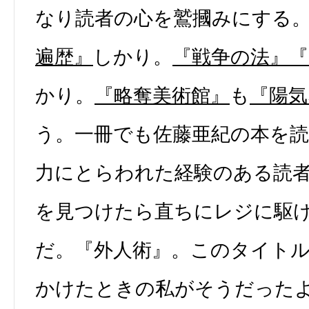
なり読者の心を鷲摑みにする
遍歴』
しかり。
『戦争の法』
『
かり。
『略奪美術館』
も
『陽気
う。一冊でも佐藤亜紀の本を
力にとらわれた経験のある読
を見つけたら直ちにレジに駆
だ。『外人術』。このタイト
かけたときの私がそうだった