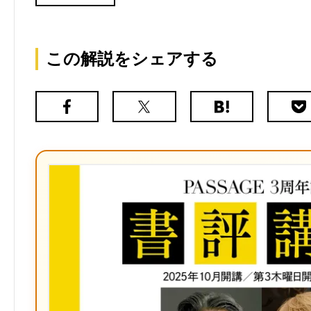
この解説をシェアする
Facebook
X（旧
は
Poc
Twitter）
て
な
ブ
ッ
ク
マ
ー
ク