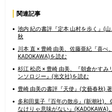
関連記事
池内 紀の書評『定本 山村を歩く』(山
秋
川本 直 × 豊崎 由美、佐藤亜紀『喜
KADOKAWA)を読む
杉江 松恋 × 豊崎 由美、『朝倉かす
ンソロジー』(光文社)を読む
豊崎 由美の書評『天使』(文藝春秋) 
多和田葉子『百年の散歩』(新潮社)
なけりゃ意味がない』(KADOKAWA