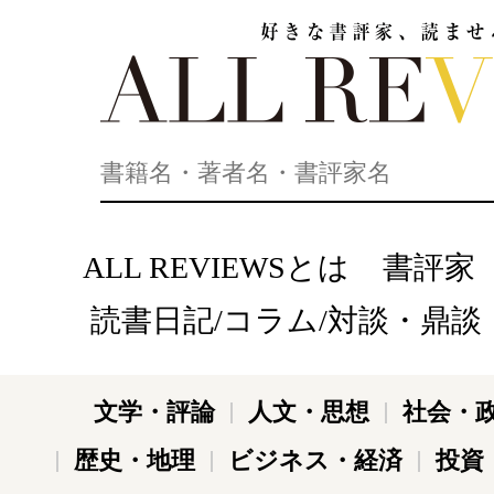
好きな書評家、読ませる書評。ALL REVIEWS
ALL REVIEWSとは
書評家
読書日記/コラム/対談・鼎談
文学・評論
人文・思想
社会・
歴史・地理
ビジネス・経済
投資