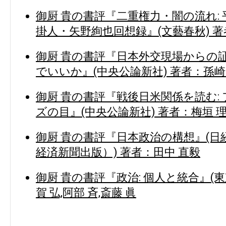
御厨 貴の書評『二重権力・闇の流れ:
掛人・矢野絢也回想録』(文藝春秋) 著
御厨 貴の書評『日本外交現場からの証
でいいか』(中央公論新社) 著者：孫崎
御厨 貴の書評『戦後日米関係を読む:
ズの目』(中央公論新社) 著者：梅垣 理
御厨 貴の書評『日本政治の構想』(日
経済新聞出版）) 著者：田中 直毅
御厨 貴の書評『政治: 個人と統合』(
賀 弘,阿部 斉,斎藤 眞