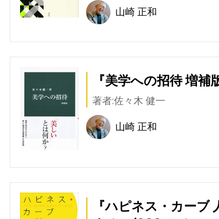
山崎 正和
『美学への招待 増補版
著者:佐々木 健一
山崎 正和
『ハピネス・カーブ 