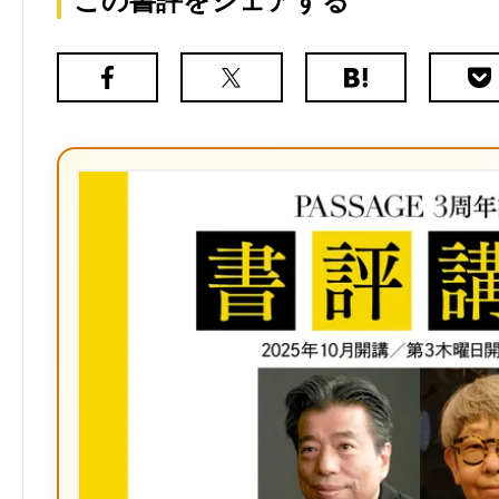
この書評をシェアする
Facebook
X（旧
は
Poc
Twitter）
て
な
ブ
ッ
ク
マ
ー
ク