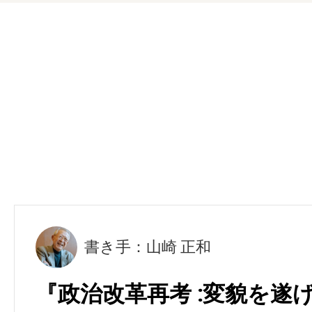
書き手：山崎 正和
『政治改革再考 :変貌を遂