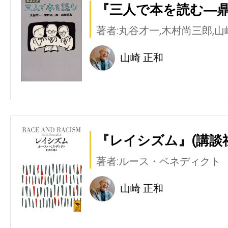
『三人で本を読む―鼎
著者:丸谷才一,木村尚三郎,
山崎 正和
『レイシズム』(講談
著者:ルース・ベネディクト
山崎 正和