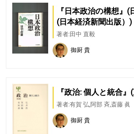
『日本政治の構想』(
(日本経済新聞出版）)
著者:田中 直毅
御厨 貴
『政治: 個人と統合』
著者:有賀 弘,阿部 斉,斎藤 眞
御厨 貴