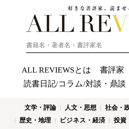
好きな書評家、読ませる書評。ALL REVIEWS
ALL REVIEWSとは
書評家
読書日記/コラム/対談・鼎談
文学・評論
人文・思想
社会・
歴史・地理
ビジネス・経済
投資