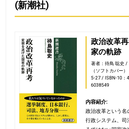
(新潮社)
政治改革再
家の軌跡
著者：待鳥 聡史
（ソフトカバー）
5-27
ISBN-10：4
6038549
内容紹介:
政治改革という名
行政システム、司