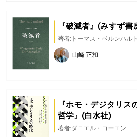
『破滅者』(みすず書房
著者:トーマス・ベルンハル
山崎 正和
『ホモ・デジタリスの
哲学』(白水社)
著者:ダニエル・コーエン