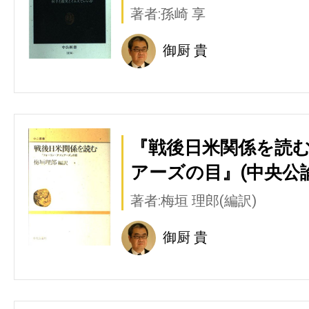
著者:孫崎 享
御厨 貴
『戦後日米関係を読む
アーズの目』(中央公
著者:梅垣 理郎(編訳)
御厨 貴