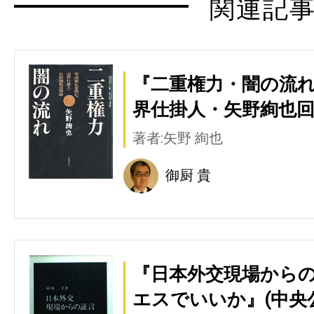
関連記
『二重権力・闇の流れ
界仕掛人・矢野絢也回
著者:矢野 絢也
御厨 貴
『日本外交現場からの
エスでいいか』(中央