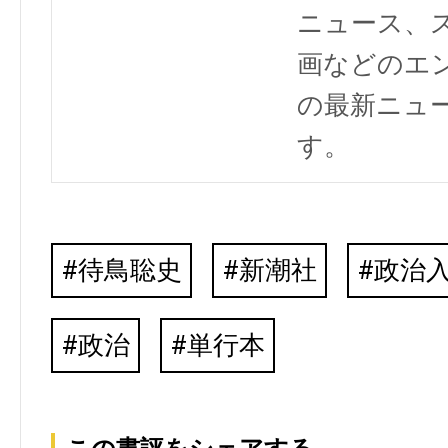
ニュース、
画などのエ
の最新ニュ
す。
待鳥聡史
新潮社
政治
政治
単行本