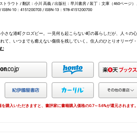
ストラウト
翻訳：小川 高義
出版社：早川書房
装丁：文庫（460ページ）
ISBN-10：4151200703
ISBN-13：978-4151200700
る小さな港町クロズビー。一見何も起こらない町の暮らしだが、人々の
荒れて、いつまでも癒えない傷痕を残していく。住人のひとりオリーヴ
む
Amazon
honto
Yahoo!ショッピング
紀伊国屋
カーリル
由で書籍を購入いただきますと、書評家に書籍購入価格の0.7～5.6%が還元されます