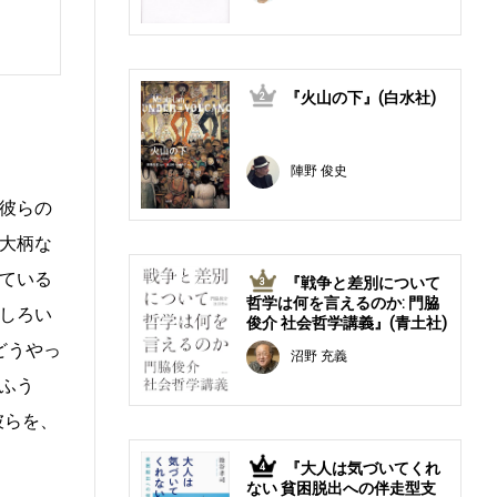
『火山の下』(白水社)
2
陣野 俊史
彼らの
大柄な
ている
『戦争と差別について
3
哲学は何を言えるのか: 門脇
しろい
俊介 社会哲学講義』(青土社)
どうやっ
沼野 充義
なふう
彼らを、
『大人は気づいてくれ
4
ない 貧困脱出への伴走型支