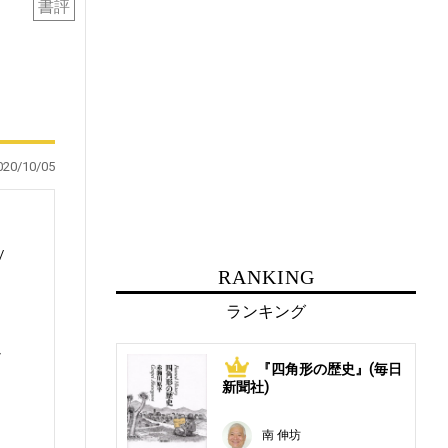
書評
020/10/05
RANKING
ランキング
心
『四角形の歴史』(毎日
1
・
新聞社)
南 伸坊