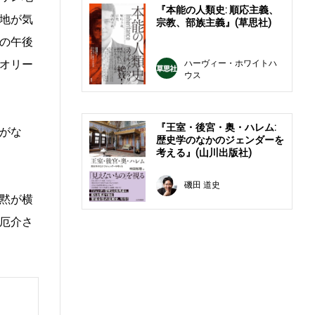
『本能の人類史: 順応主義、
地が気
宗教、部族主義』(草思社)
の午後
オリー
ハーヴィー・ホワイトハ
ウス
『王室・後宮・奥・ハレム:
がな
歴史学のなかのジェンダーを
考える』(山川出版社)
磯田 道史
黙が横
厄介さ