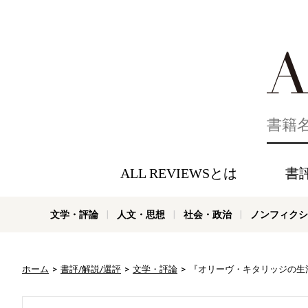
好きな書評
ALL REVIEWSとは
書
文学・評論
人文・思想
社会・政治
ノンフィクシ
ホーム
書評/解説/選評
文学・評論
『オリーヴ・キタリッジの生活