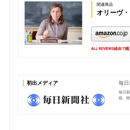
関連商品
オリーヴ・
ALL REVIEWS経
初出メディア
毎日
毎日新
能、映