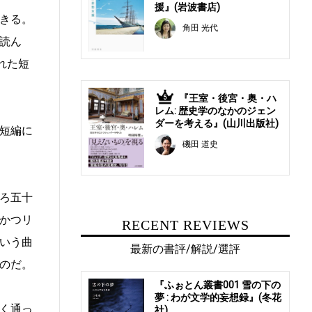
援』(岩波書店)
きる。
角田 光代
読ん
れた短
『王室・後宮・奥・ハ
5
レム: 歴史学のなかのジェン
ダーを考える』(山川出版社)
短編に
磯田 道史
ろ五十
かつリ
RECENT REVIEWS
いう曲
最新の書評/解説/選評
のだ。
『ふぉとん叢書001 雪の下の
夢 : わが文学的妄想録』(冬花
く通っ
社)