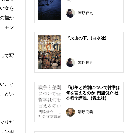
い女を
陣野 俊史
の描か
ーモン
『火山の下』(白水社)
して写
陣野 俊史
いこと
『戦争と差別について哲学は
何を言えるのか: 門脇俊介 社
、とい
会哲学講義』(青土社)
沼野 充義
ぶりだ
リン地