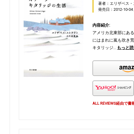
著者：エリザベス・
発売日：2012-10-04
内容紹介:
アメリカ北東部にあ
にはまれに嵐も吹き
キタリッジ…
もっと読
ALL REVIEWS経