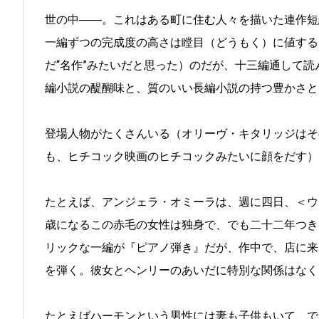
世の中――。これはある町に住む人々を描いた連作短
一編ずつの完成度の高さは瞠目（どうもく）に値する
だ“名作”みたいだと思った）のだが、十三編通して
編小説の醍醐味と、質のいい長編小説の持つ豊かさと
登場人物がたくさんいる（オリーヴ・キタリッジはそ
も、ヒチコック映画のヒチコックみたいに顔をだす）
たとえば、アンジェラ・オミーラは、週に四日、＜ウ
歳になるこの赤毛の女性は独身で、でも二十二年つき
リックな一編が『ピアノ弾き』だが、作中で、店に来
を弾く。彼女とヘンリーのあいだに特別な関係はなく
たとえばハーモンという男性には妻も子供もいて、で