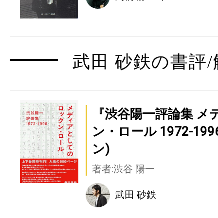
武田 砂鉄の書評/
『渋谷陽一評論集 メ
ン・ロール 1972-1
ン)
著者:渋谷 陽一
武田 砂鉄