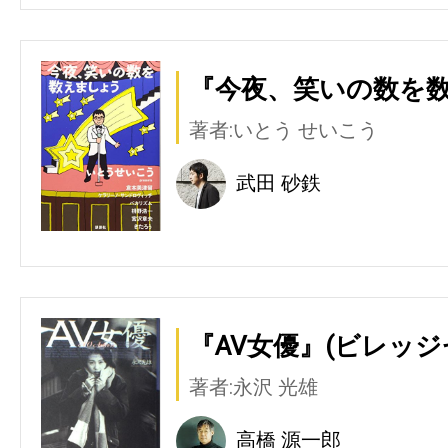
『今夜、笑いの数を数
著者:いとう せいこう
武田 砂鉄
『AV女優』(ビレッジ
著者:永沢 光雄
高橋 源一郎