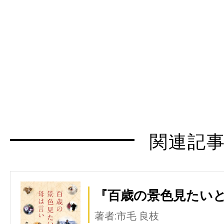
関連記
『百歳の景色見たいと
著者:市毛 良枝