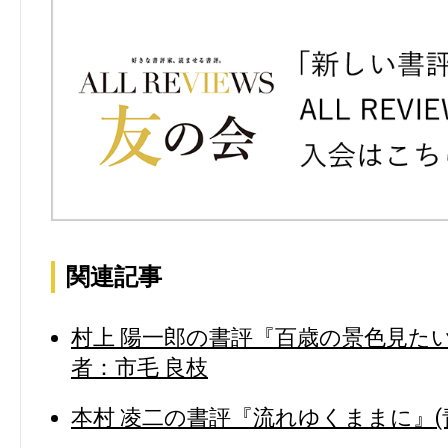
関連記事
村上 陽一郎の書評『百歳の景色見たい
者：市毛 良枝
本村 凌二の書評『流れゆくままに』(青