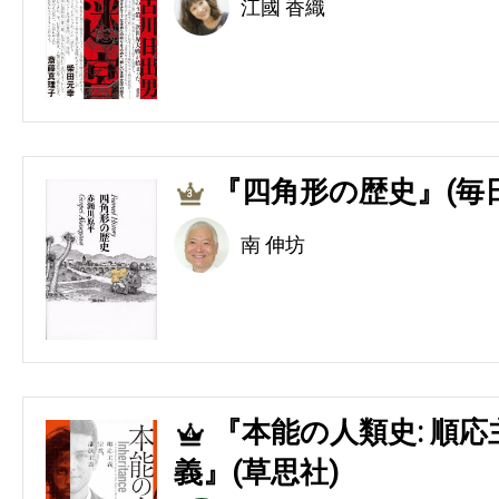
江國 香織
『四角形の歴史』(毎
3
南 伸坊
『本能の人類史: 順
4
義』(草思社)