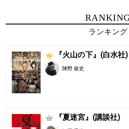
RANKIN
ランキング
『火山の下』(白水社)
1
陣野 俊史
『夏迷宮』(講談社)
2