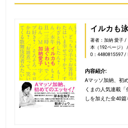
イルカも
著者：加納 愛子
本（192ページ）
0：4480815597
内容紹介:
Aマッソ加納、初
くまの人気連載「
しを加えた全40篇