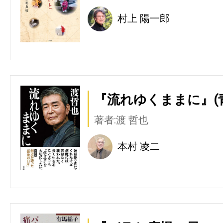
村上 陽一郎
『流れゆくままに』(
著者:渡 哲也
本村 凌二