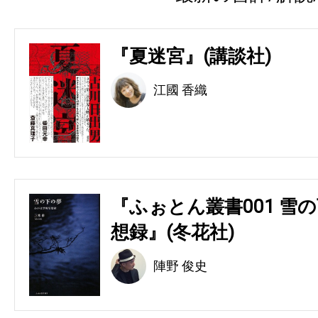
『夏迷宮』(講談社)
江國 香織
『ふぉとん叢書001 雪の
想録』(冬花社)
陣野 俊史