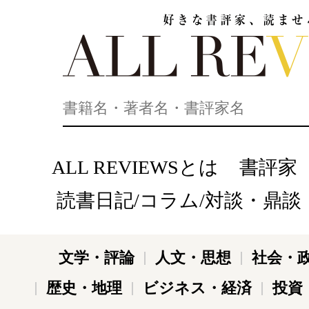
好きな書評家、読ませる書評。ALL REVIEWS
ALL REVIEWSとは
書評家
読書日記/コラム/対談・鼎談
文学・評論
人文・思想
社会・
歴史・地理
ビジネス・経済
投資