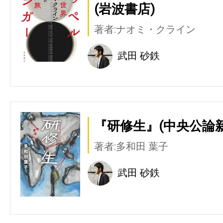
(岩波書店)
著者:ナオミ・クライン
武田 砂鉄
『研修生』(中央公論新
著者:多和田 葉子
武田 砂鉄