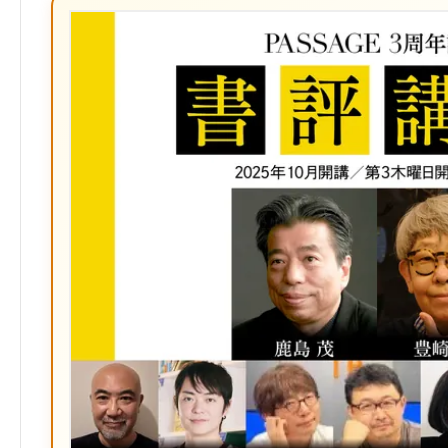
ッ
ク
マ
ー
ク