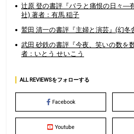
辻原 登の書評『バラと痛恨の日々―
社) 著者：有馬 稲子
鷲田 清一の書評『主婦と演芸』(幻冬舎
武田 砂鉄の書評『今夜、笑いの数を数
者：いとう せいこう
ALL REVIEWSをフォローする
Facebook
Youtube