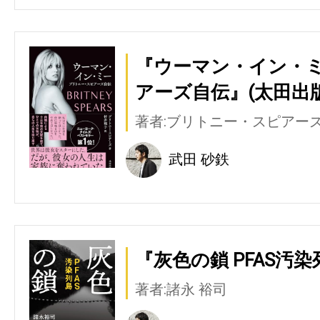
『ウーマン・イン・ミ
アーズ自伝』(太田出版
著者:ブリトニー・スピアー
武田 砂鉄
『灰色の鎖 PFAS汚染
著者:諸永 裕司