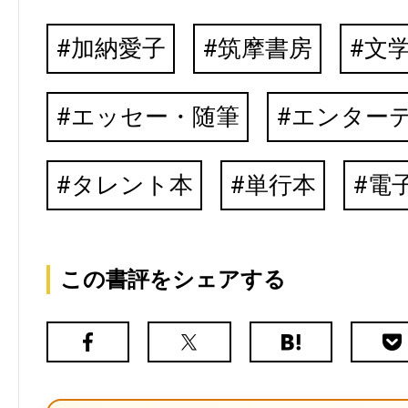
加納愛子
筑摩書房
文
エッセー・随筆
エンター
タレント本
単行本
電
この書評をシェアする
Facebook
X（旧
は
Poc
Twitter）
て
な
ブ