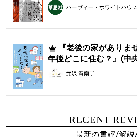
ハーヴィー・ホワイトハウ
『老後の家がありませ
5
年後どこに住む？』(中央
元沢 賀南子
RECENT REV
最新の書評/解説