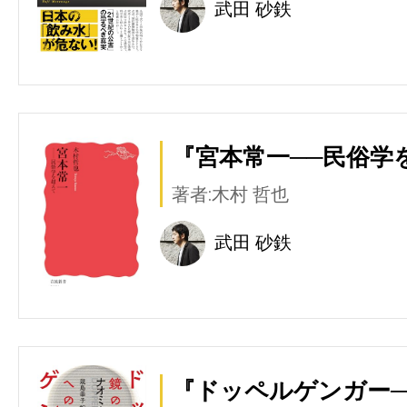
武田 砂鉄
『宮本常一──民俗学
著者:木村 哲也
武田 砂鉄
『ドッペルゲンガー─