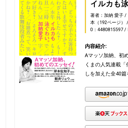
イルカも
著者：加納 愛子
本（192ページ）
0：4480815597
内容紹介:
Aマッソ加納、初
くまの人気連載「
しを加えた全40篇