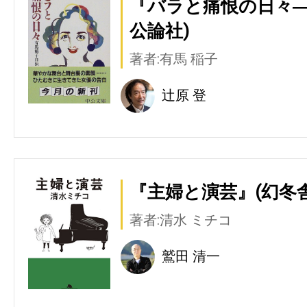
『バラと痛恨の日々―
公論社)
著者:有馬 稲子
辻原 登
『主婦と演芸』(幻冬舎
著者:清水 ミチコ
鷲田 清一