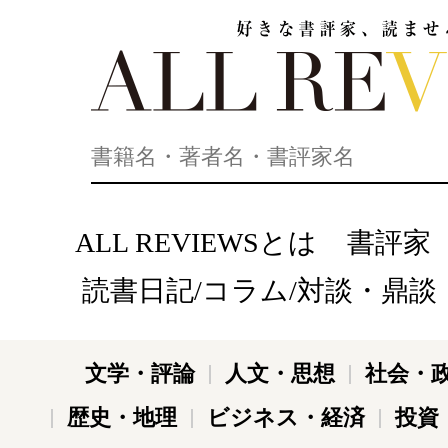
好きな書評家、読ませる書評。ALL REVIEWS
ALL REVIEWSとは
書評家
読書日記/コラム/対談・鼎談
文学・評論
人文・思想
社会・
歴史・地理
ビジネス・経済
投資