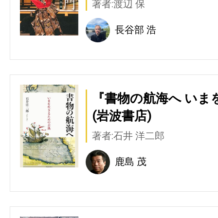
著者:渡辺 保
長谷部 浩
『書物の航海へ いま
(岩波書店)
著者:石井 洋二郎
鹿島 茂