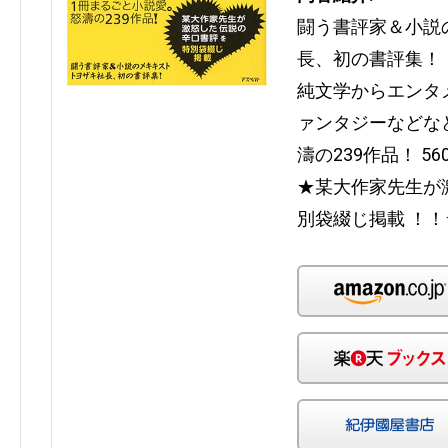
闘う書評家＆小説
長、初の書評集！
純文学からエンタ
ァンタジーなどな
濤の239作品！ 5
★某大作家先生が
別袋綴じ掲載 ！！