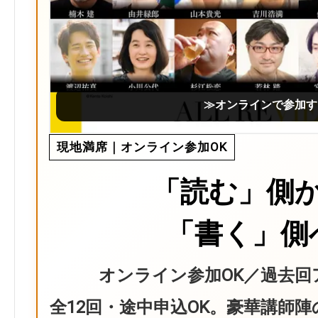
≫オンラインで参加す
現地満席｜オンライン参加OK
「読む」側
「書く」側
オンライン参加OK／過去回
全12回・途中申込OK。豪華講師