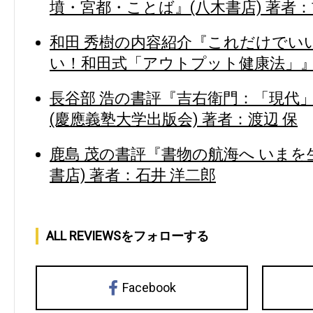
墳・宮都・ことば』(八木書店) 著者：
和田 秀樹の内容紹介『これだけでい
い！和田式「アウトプット健康法」』(
長谷部 浩の書評『吉右衛門：「現代
(慶應義塾大学出版会) 著者：渡辺 保
鹿島 茂の書評『書物の航海へ いまを
書店) 著者：石井 洋二郎
ALL REVIEWSをフォローする
Facebook