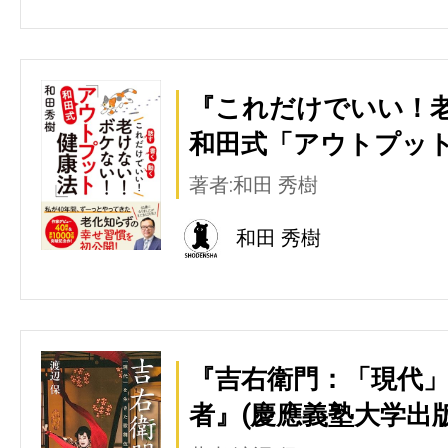
『これだけでいい！
和田式「アウトプット
著者:和田 秀樹
和田 秀樹
『吉右衛門：「現代
者』(慶應義塾大学出版