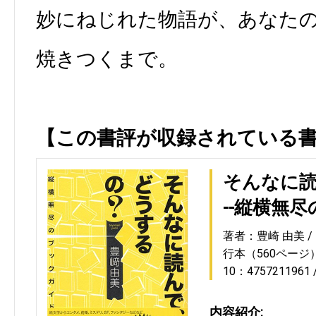
妙にねじれた物語が、あなた
焼きつくまで。
【この書評が収録されている
そんなに読
--縦横無
著者：豊崎 由美
行本（560ページ
10：4757211961
内容紹介: