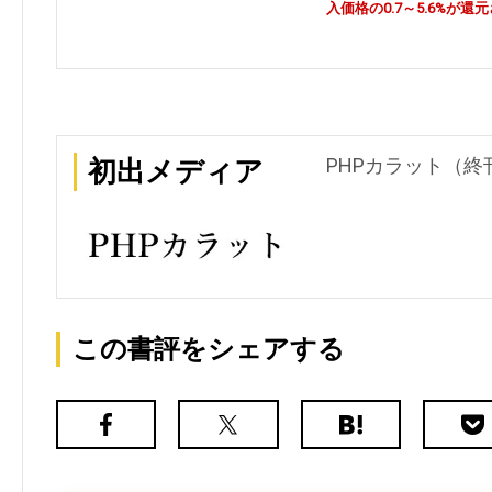
入価格の0.7～5.6%が還
PHPカラット（終刊
初出メディア
この書評をシェアする
Facebook
X（旧
は
Poc
Twitter）
て
な