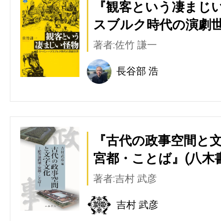
『観客という凄まじい
スブルク時代の演劇世
著者:佐竹 謙一
長谷部 浩
『古代の政事空間と文
宮都・ことば』(八木
著者:吉村 武彦
吉村 武彦