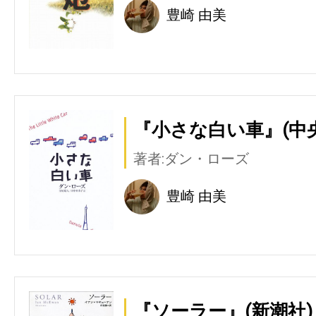
豊崎 由美
『小さな白い車』(中
著者:ダン・ローズ
豊崎 由美
『ソーラー』(新潮社)