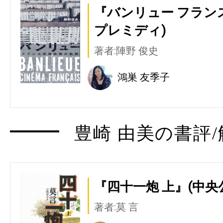
『バンリュー フラン
プレミディ)
著者:陣野 俊史
鴻巣 友季子
豊崎 由美の書評/
『四十一炮 上』(中央
著者:莫 言