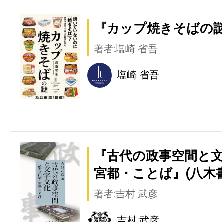
『カップ焼きそばの謎
著者:塩崎 省吾
塩崎 省吾
『古代の政事空間と文
宮都・ことば』(八木
著者:吉村 武彦
吉村 武彦