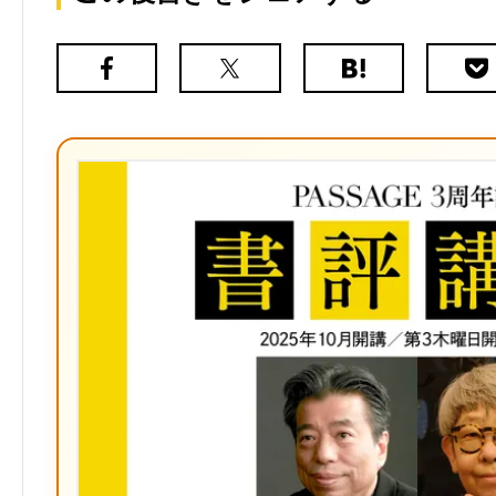
Facebook
X（旧
は
Poc
Twitter）
て
な
ブ
ッ
ク
マ
ー
ク