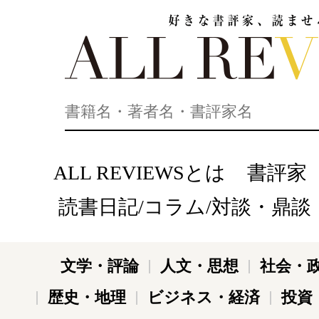
好きな書評家、読ませる書評。ALL REVIEWS
ALL REVIEWSとは
書評家
読書日記/コラム/対談・鼎談
文学・評論
人文・思想
社会・
歴史・地理
ビジネス・経済
投資