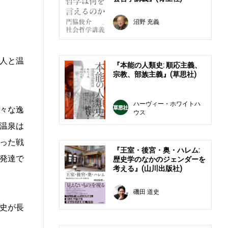
沼野 充義
人と温
『本能の人類史: 順応主義、
宗教、部族主義』(草思社)
ハーヴィー・ホワイトハ
々な逸
ウス
温泉は
った戦
『王室・後宮・奥・ハレム:
発達で
歴史学のなかのジェンダーを
考える』(山川出版社)
磯田 道史
史が長