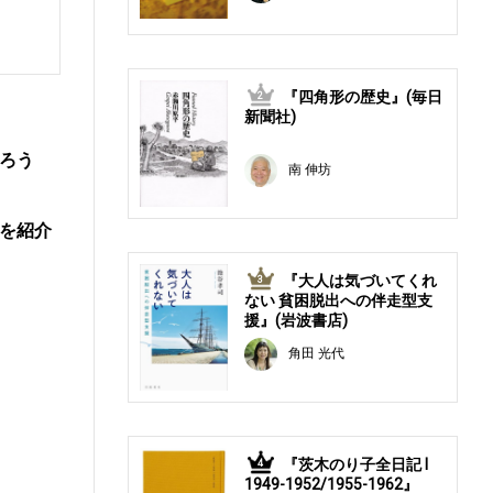
『四角形の歴史』(毎日
2
新聞社)
ろう
南 伸坊
を紹介
『大人は気づいてくれ
3
ない 貧困脱出への伴走型支
援』(岩波書店)
角田 光代
『茨木のり子全日記 Ⅰ
4
1949-1952/1955-1962』