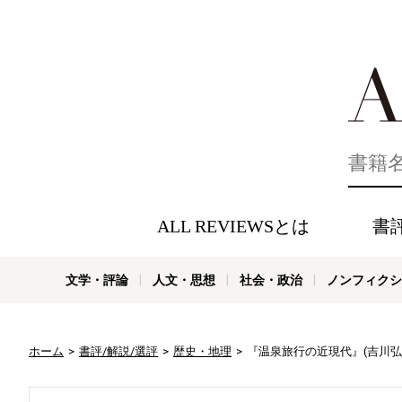
好きな書評
ALL REVIEWSとは
書
文学・評論
人文・思想
社会・政治
ノンフィクシ
ホーム
書評/解説/選評
歴史・地理
『温泉旅行の近現代』(吉川弘