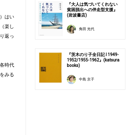
『大人は気づいてくれない
貧困脱出への伴走型支援』
(岩波書店)
）はい
（楽し
角田 光代
り返っ
『茨木のり子全日記 Ⅰ 1949-
1952/1955-1962』(katsura
各時代
books)
をみる
中島 京子