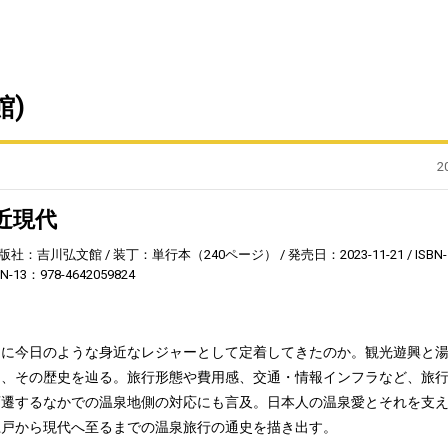
)
2
近現代
版社：吉川弘文館
装丁：単行本（240ページ）
発売日：2023-11-21
ISBN-
BN-13：978-4642059824
うに今日のような身近なレジャーとして定着してきたのか。観光遊興と
え、その歴史を辿る。旅行形態や費用感、交通・情報インフラなど、旅
変遷するなかでの温泉地側の対応にも言及。日本人の温泉愛とそれを支
江戸から現代へ至るまでの温泉旅行の通史を描き出す。