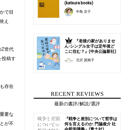
(katsura books)
かで目
中島 京子
映え
『老後の家がありませ
5
ん-シングル女子は定年後ど
のZ世代
こに住む？』(中央公論新社)
を投稿す
元沢 賀南子
も存在
RECENT REVIEWS
最新の書評/解説/選評
重要な
『戦争と差別について哲学は
とが不
何を言えるのか: 門脇俊介 社
会哲学講義』(青土社)