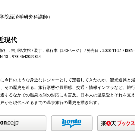
大学院経済学研究科講師）
近現代
版社：吉川弘文館
装丁：単行本（240ページ）
発売日：2023-11-21
ISBN-
BN-13：978-4642059824
うに今日のような身近なレジャーとして定着してきたのか。観光遊興と
え、その歴史を辿る。旅行形態や費用感、交通・情報インフラなど、旅
変遷するなかでの温泉地側の対応にも言及。日本人の温泉愛とそれを支
江戸から現代へ至るまでの温泉旅行の通史を描き出す。
Amazon
honto