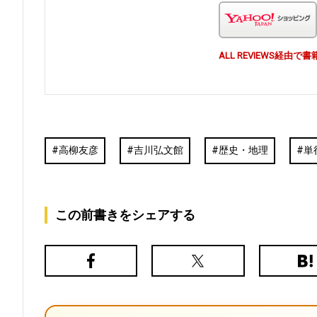
ALL REVIEWS経
高柳友彦
吉川弘文館
歴史・地理
単
この前書きをシェアする
Facebook
X（旧
は
Twitter）
て
な
ブ