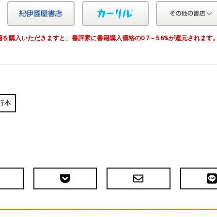
Yahoo!ショッピング
紀伊国屋
カーリル
由で書籍を購入いただきますと、書評家に書籍購入価格の0.7～5.6%が還元されます
行本
Pocket
メ
LIN
で
ー
送
ル
る