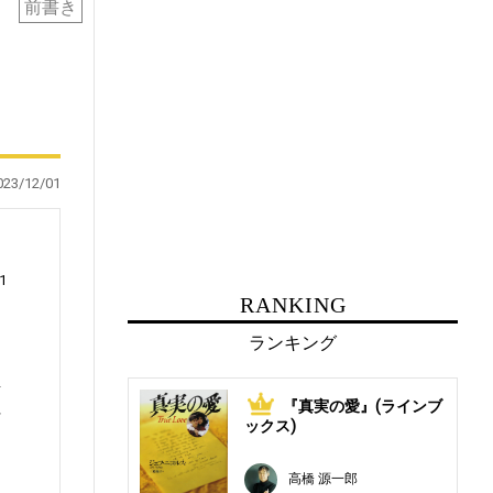
前書き
023/12/01
1
RANKING
ランキング
湯
『真実の愛』(ラインブ
1
行
ックス)
え
高橋 源一郎