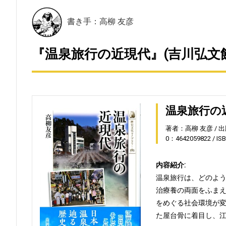
書き手：高柳 友彦
『温泉旅行の近現代』(吉川弘文館
温泉旅行の
著者：高柳 友彦
出
0：4642059822
IS
内容紹介:
温泉旅行は、どのよ
治療養の両面をふま
をめぐる社会環境が
た屋台骨に着目し、