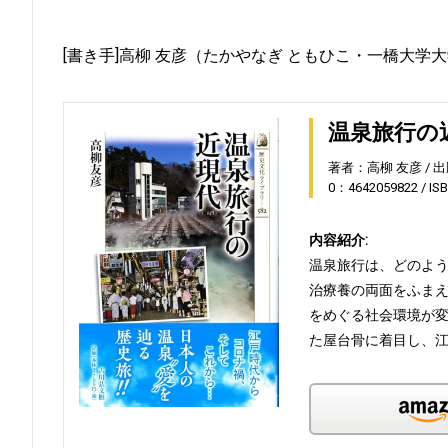
[書き手]高柳 友彦（たかやなぎ ともひこ・一橋大学
温泉旅行の
著者：高柳 友彦
出
0：4642059822
IS
内容紹介:
温泉旅行は、どのよ
治療養の両面をふま
をめぐる社会環境が
た屋台骨に着目し、