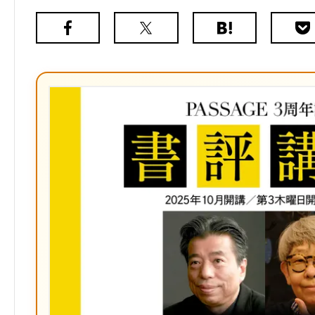
Facebook
X（旧
は
Poc
Twitter）
て
な
ブ
ッ
ク
マ
ー
ク