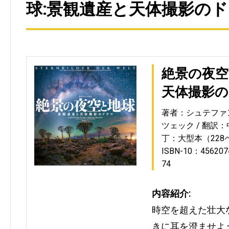
球:景観遺産と天体撮影のド
絶景の夜空
天体撮影
著者：シュテファ
ツェック
翻訳：
丁：大型本（228
ISBN-10：456207
74
内容紹介:
時空を超えた壮大
きに耳を澄ませよ