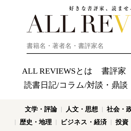
好きな書評家、読ませる書評。ALL REVIEWS
ALL REVIEWSとは
書評家
読書日記/コラム/対談・鼎談
文学・評論
人文・思想
社会・
歴史・地理
ビジネス・経済
投資