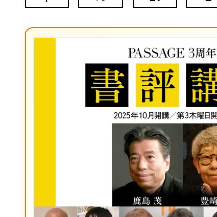
Facebook
X（旧
は
Poc
Twitter）
て
な
ブ
ッ
ク
マ
ー
ク