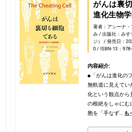
がんは裏
進化生物学
著者：アシーナ・
み
出版社：みす
ジ）
発売日：2021
0
ISBN-13：978
内容紹介:
■「がんは進化の
無軌道に見えてい
化という観点から
の根絶をしゃにむ
胞を「手なず…
も