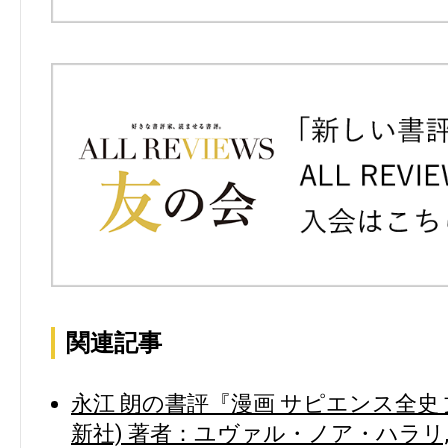
関連記事
永江 朗の書評『漫画 サピエンス全史
新社) 著者：ユヴァル・ノア・ハラリ