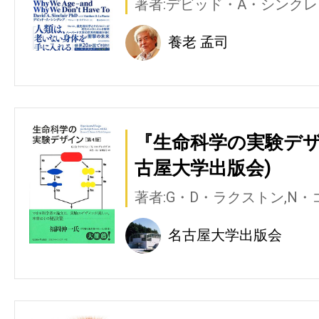
著者:デビッド・A・シンクレ
養老 孟司
『生命科学の実験デザ
古屋大学出版会)
著者:G・D・ラクストン,N
名古屋大学出版会