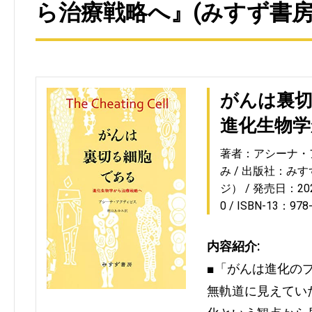
ら治療戦略へ』(みすず書房
がんは裏
進化生物学
著者：アシーナ・
み
出版社：みす
ジ）
発売日：2021
0
ISBN-13：978
内容紹介:
■「がんは進化の
無軌道に見えてい