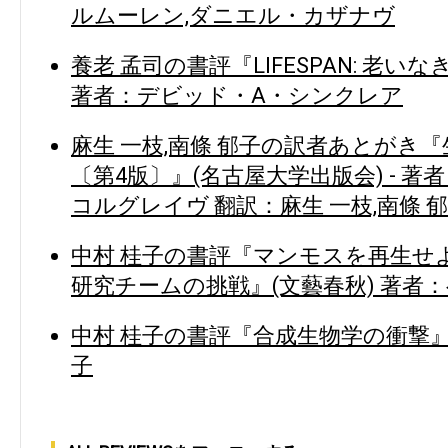
ルムーレン,ダニエル・カザナヴ
養老 孟司の書評『LIFESPAN: 老い
著者：デビッド・A・シンクレア
麻生 一枝,南條 郁子の訳者あとがき
〔第4版〕』(名古屋大学出版会) - 著
コルグレイヴ 翻訳：麻生 一枝,南條 
中村 桂子の書評『マンモスを再生せ
研究チームの挑戦』(文藝春秋) 著者
中村 桂子の書評『合成生物学の衝撃』(
子