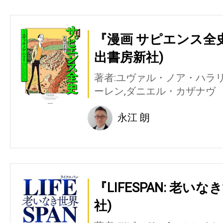
『漫画 サピエンス全
出書房新社)
著者:ユヴァル・ノア・ハラ
ーレン,ダニエル・カザナヴ
永江 朗
『LIFESPAN: 老
社)