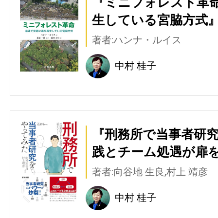
『ミニフォレスト革命
生している宮脇方式』
著者:ハンナ・ルイス
中村 桂子
『刑務所で当事者研究
践とチーム処遇が扉を
著者:向谷地 生良,村上 靖彦
中村 桂子