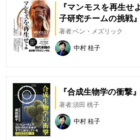
『マンモスを再生せよ
子研究チームの挑戦』
著者:ベン・メズリック
中村 桂子
『合成生物学の衝撃』
著者:須田 桃子
中村 桂子