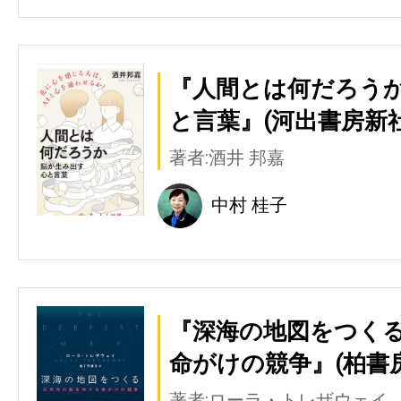
『人間とは何だろう
と言葉』(河出書房新社
著者:酒井 邦嘉
中村 桂子
『深海の地図をつくる
命がけの競争』(柏書房
著者:ローラ・トレザウェイ