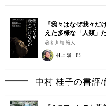
『我々はなぜ我々だけ
えた多様な「人類」た
著者:川端 裕人
村上 陽一郎
中村 桂子の書評/