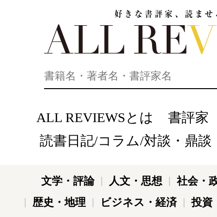
好きな書評家、読ませる書評。ALL REVIEWS
ALL REVIEWSとは
書評家
読書日記/コラム/対談・鼎談
文学・評論
人文・思想
社会・
歴史・地理
ビジネス・経済
投資