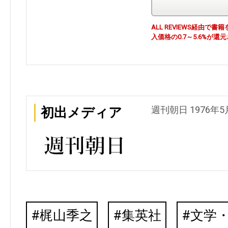
ALL REVIEWS経由
入価格の0.7～5.6%が還
週刊朝日 1976年5
初出メディア
梶山季之
集英社
文学