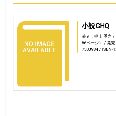
小説GHQ
著者：梶山 季之
66ページ）
発売日
7503984
ISBN-