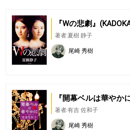
『Wの悲劇』(KADOKA
著者:夏樹 静子
尾崎 秀樹
『開幕ベルは華やかに
著者:有吉 佐和子
尾崎 秀樹