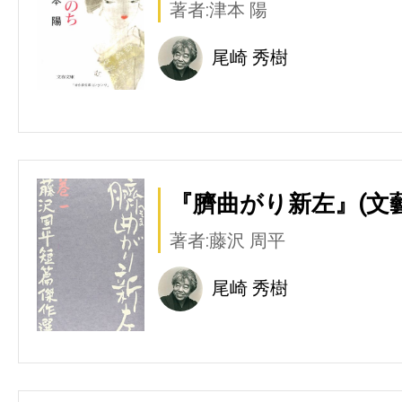
著者:津本 陽
尾崎 秀樹
『臍曲がり新左』(文
著者:藤沢 周平
尾崎 秀樹