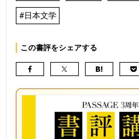
日本文学
この書評をシェアする
Facebook
X（旧
は
Poc
Twitter）
て
な
ブ
ッ
ク
マ
ー
ク