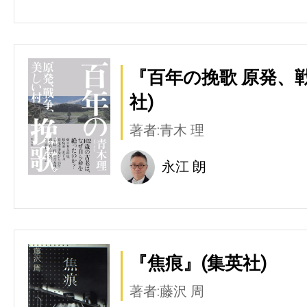
『百年の挽歌 原発、
社)
著者:青木 理
永江 朗
『焦痕』(集英社)
著者:藤沢 周