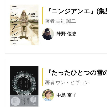
『ニンジアンエ』(集
著者:古処 誠二
陣野 俊史
『たったひとつの雪の
著者:ウン・ヒギョン
中島 京子