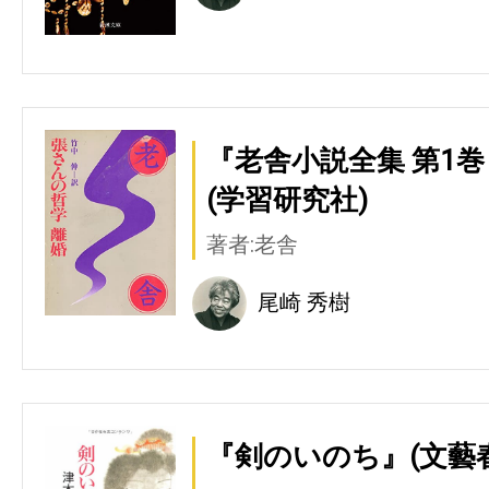
『老舎小説全集 第1巻
(学習研究社)
著者:老舎
尾崎 秀樹
『剣のいのち』(文藝