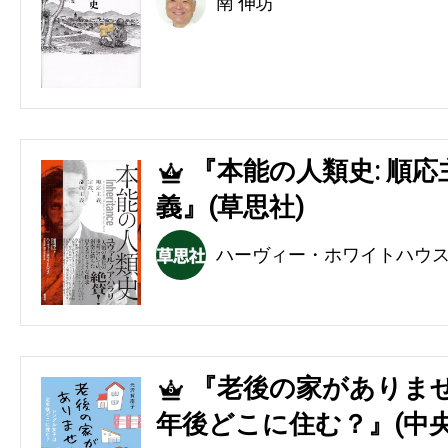
南 伸坊
『本能の人類史: 順
4
義』(草思社)
ハーヴィー・ホワイトハウ
『老後の家がありませ
5
年後どこに住む？』(中央