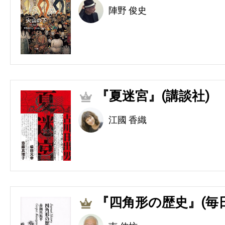
陣野 俊史
『夏迷宮』(講談社)
2
江國 香織
『四角形の歴史』(毎
3