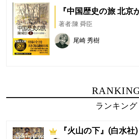
『中国歴史の旅 北京
著者:陳 舜臣
尾崎 秀樹
RANKIN
ランキング
『火山の下』(白水社)
1