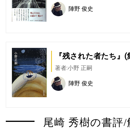
陣野 俊史
『残された者たち』(
著者:小野 正嗣
陣野 俊史
尾崎 秀樹の書評/