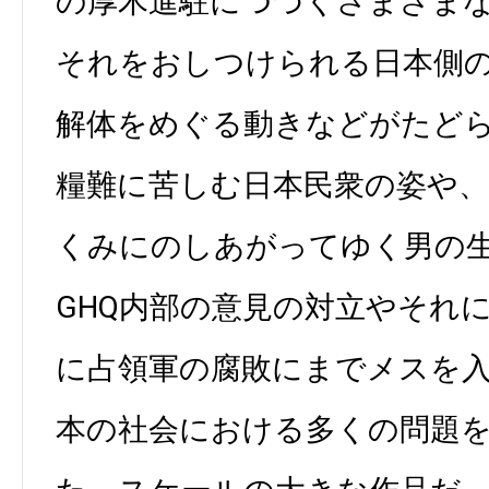
の厚木進駐につづくさまざま
それをおしつけられる日本側
解体をめぐる動きなどがたど
糧難に苦しむ日本民衆の姿や
くみにのしあがってゆく男の
GHQ内部の意見の対立やそれ
に占領軍の腐敗にまでメスを
本の社会における多くの問題