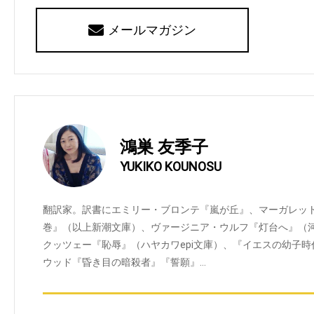
メールマガジン
鴻巣 友季子
YUKIKO KOUNOSU
翻訳家。訳書にエミリー・ブロンテ『嵐が丘』、マーガレット
巻』（以上新潮文庫）、ヴァージニア・ウルフ『灯台へ』（河出書
クッツェー『恥辱』（ハヤカワepi文庫）、『イエスの幼子
ウッド『昏き目の暗殺者』『誓願』…