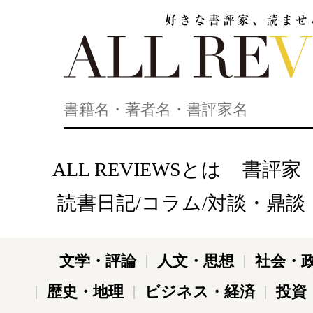
好きな書評家、読ませる書評。ALL REVIEWS
ALL REVIEWSとは
書評家
読書日記/コラム/対談・鼎談
文学・評論
人文・思想
社会・
歴史・地理
ビジネス・経済
投資