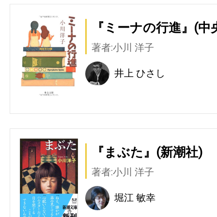
『ミーナの行進』(中
著者:小川 洋子
井上 ひさし
『まぶた』(新潮社)
著者:小川 洋子
堀江 敏幸