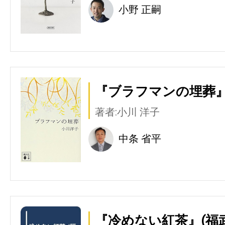
小野 正嗣
『ブラフマンの埋葬』
著者:小川 洋子
中条 省平
『冷めない紅茶』(福