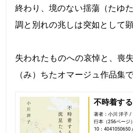
終わり、境のない揺蕩（たゆ
調と別れの兆しは突如として
失われたものへの哀悼と、喪
（み）ちたオマージュ作品集
不時着す
著者：小川 洋子
行本（256ページ
10：4041050650