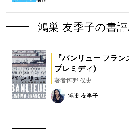
鴻巣 友季子の書評
『バンリュー フラン
プレミディ)
著者:陣野 俊史
鴻巣 友季子