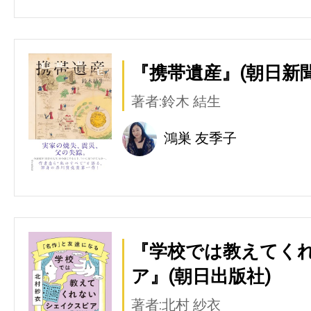
『携帯遺産』(朝日新
著者:鈴木 結生
鴻巣 友季子
『学校では教えてく
ア』(朝日出版社)
著者:北村 紗衣