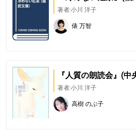
著者:小川 洋子
俵 万智
『人質の朗読会』(中
著者:小川 洋子
高樹 のぶ子