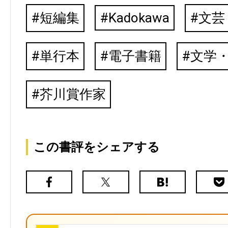
短編集
Kadokawa
文芸
単行本
電子書籍
文学
芥川賞作家
この書評をシェアする
Facebook
X（旧
は
Poc
Twitter）
て
な
ブ