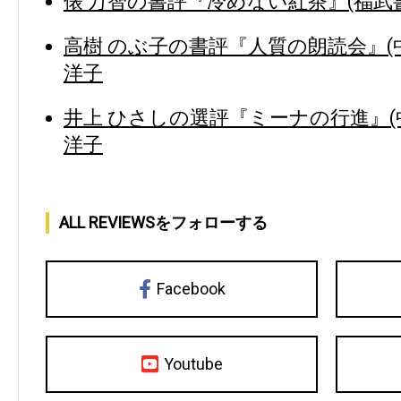
俵 万智の書評『冷めない紅茶』(福武書
高樹 のぶ子の書評『人質の朗読会』(
洋子
井上 ひさしの選評『ミーナの行進』(
洋子
ALL REVIEWSをフォローする
Facebook
Youtube