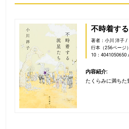
不時着す
著者：小川 洋子
行本（256ページ
10：4041050650
内容紹介:
たくらみに満ちた