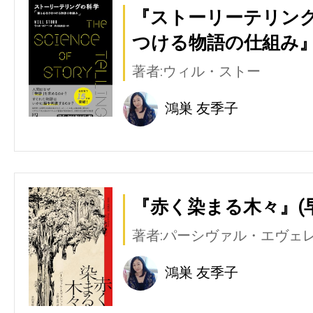
『ストーリーテリング
つける物語の仕組み』
著者:ウィル・ストー
鴻巣 友季子
『赤く染まる木々』(
著者:パーシヴァル・エヴェ
鴻巣 友季子