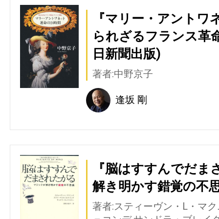
『マリー・アントワネ
られざるフランス革命
日新聞出版)
著者:中野京子
逢坂 剛
『脳はすすんでだまさ
解き明かす錯覚の不思
著者:スティーヴン・L・マ