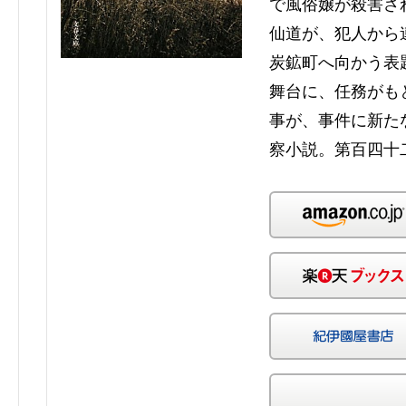
で風俗嬢が殺害さ
仙道が、犯人から
炭鉱町へ向かう表
舞台に、任務がも
事が、事件に新た
察小説。第百四十