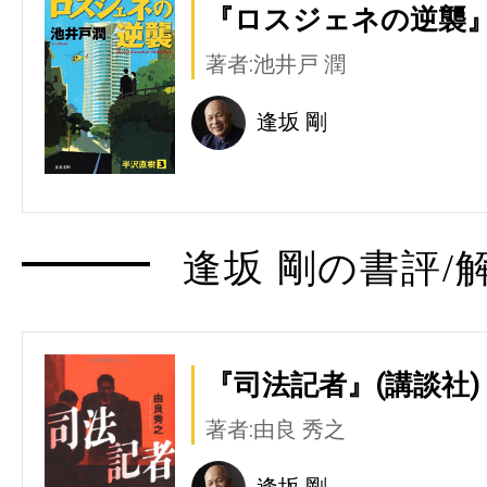
『ロスジェネの逆襲』
著者:池井戸 潤
逢坂 剛
逢坂 剛の書評/
『司法記者』(講談社)
著者:由良 秀之
逢坂 剛