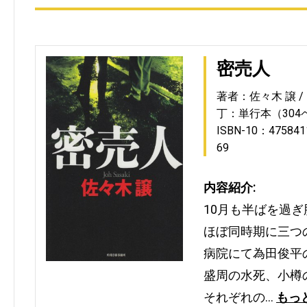
密売人
著者：佐々木 譲
丁：単行本（304
ISBN-10：475841
69
内容紹介:
10月も半ばを過
ほぼ同時期に三つ
病院にて為田俊平
盛周の水死、小樽
それぞれの…
もっ