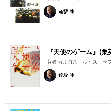
逢坂 剛
『天使のゲーム』(集
著者:カルロス・ルイス・サ
逢坂 剛