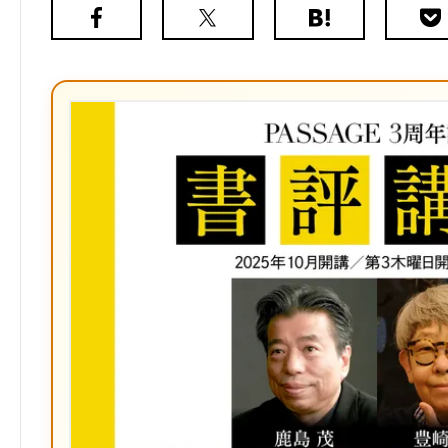
Facebook
X（旧
は
Poc
Twitter）
て
な
ブ
ッ
ク
マ
ー
ク