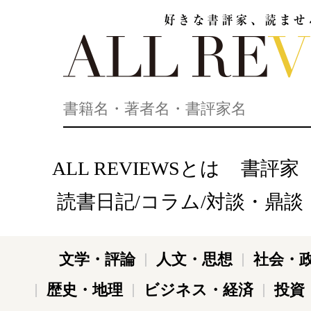
好きな書評家、読ませる書評。ALL REVIEWS
ALL REVIEWSとは
書評家
読書日記/コラム/対談・鼎談
文学・評論
人文・思想
社会・
歴史・地理
ビジネス・経済
投資