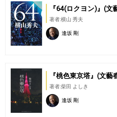
『64(ロクヨン)』(文
著者:横山 秀夫
逢坂 剛
『桃色東京塔』(文藝春
著者:柴田 よしき
逢坂 剛