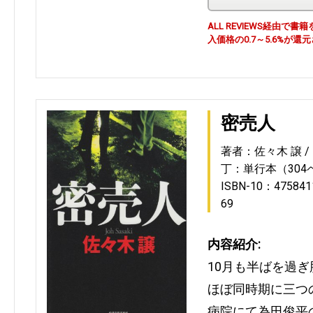
ALL REVIEWS経由
入価格の0.7～5.6%が還
密売人
著者：佐々木 譲
丁：単行本（304
ISBN-10：475841
69
内容紹介:
10月も半ばを過
ほぼ同時期に三つ
病院にて為田俊平