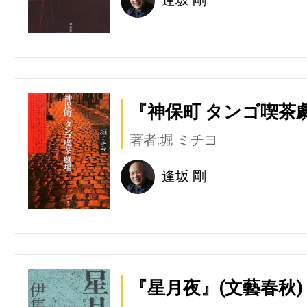
『神保町 タンゴ喫茶劇
著者:堀 ミチヨ
逢坂 剛
『星月夜』(文藝春秋)