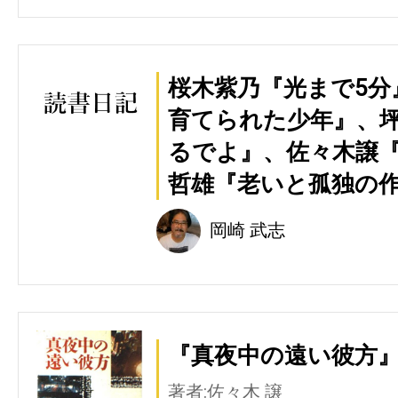
桜木紫乃『光まで5分
育てられた少年』、
るでよ』、佐々木譲
哲雄『老いと孤独の
岡崎 武志
『真夜中の遠い彼方』
著者:佐々木 譲