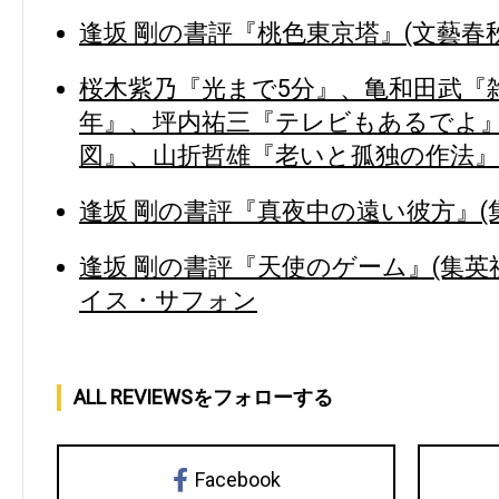
逢坂 剛の書評『桃色東京塔』(文藝春秋
桜木紫乃『光まで5分』、亀和田武『
年』、坪内祐三『テレビもあるでよ
図』、山折哲雄『老いと孤独の作法』
逢坂 剛の書評『真夜中の遠い彼方』(集
逢坂 剛の書評『天使のゲーム』(集英
イス・サフォン
ALL REVIEWSをフォローする
Facebook