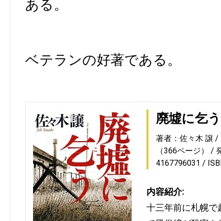
ある。
ベテランの好著である。
廃墟に乞う
著者：佐々木 譲
（366ページ）
4167796031
IS
内容紹介:
十三年前に札幌で