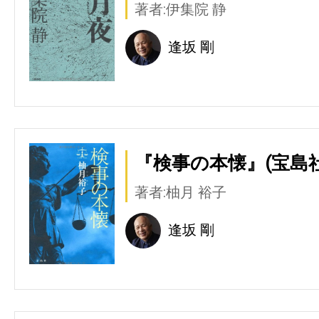
著者:伊集院 静
逢坂 剛
『検事の本懐』(宝島社
著者:柚月 裕子
逢坂 剛