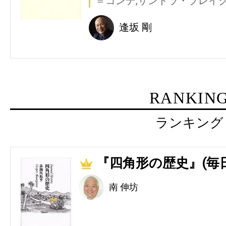
＝コンデ,サンドラ・ブレイ
逢坂 剛
RANKIN
ランキング
『四角形の歴史』(毎
1
南 伸坊