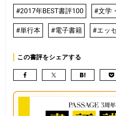
2017年BEST書評100
文学
単行本
電子書籍
エッ
この書評をシェアする
Facebook
X（旧
は
Poc
Twitter）
て
な
ブ
ッ
ク
マ
ー