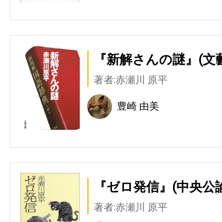
『新解さんの謎』(文
著者:赤瀬川 原平
豊崎 由美
『ゼロ発信』(中央公
著者:赤瀬川 原平