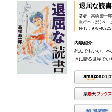
退屈な読書
著者：高橋 源一郎
単行本（253ペー
N-13：978-40225
内容紹介:
死んでもいい、本
きに贈る世界でい