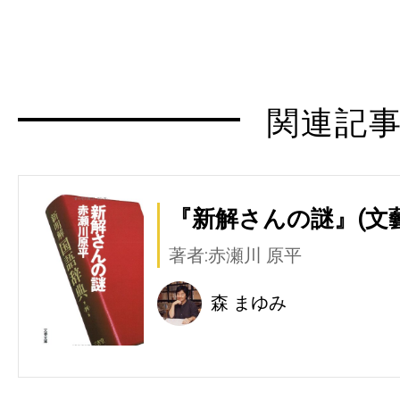
関連記
『新解さんの謎』(文
著者:赤瀬川 原平
森 まゆみ