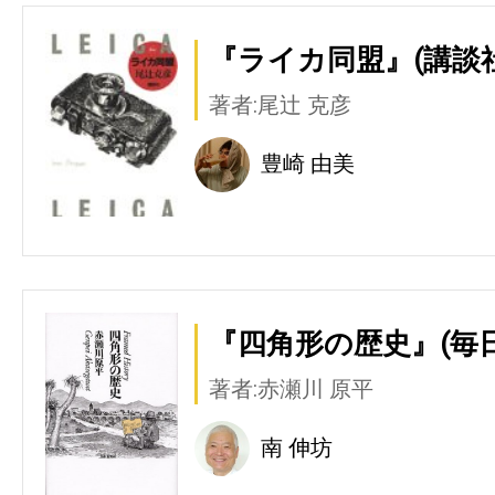
『ライカ同盟』(講談社
著者:尾辻 克彦
豊崎 由美
『四角形の歴史』(毎
著者:赤瀬川 原平
南 伸坊