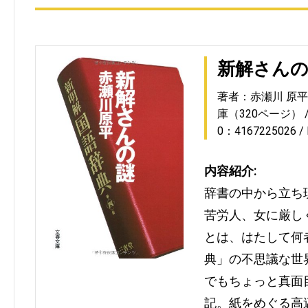
新解さん
著者：赤瀬川 原平
庫（320ページ）
0：4167225026
内容紹介:
辞書の中から立ち
苦労人、女に厳し
とは、はたして何
典」の不思議な世
でもちょっと真面
記。紙をめぐる高