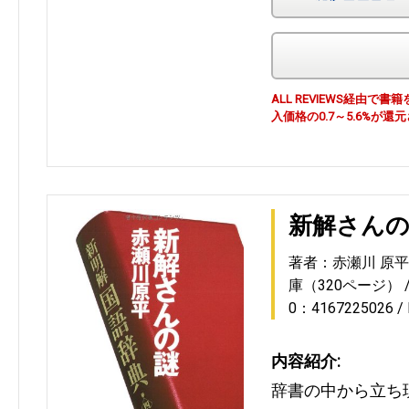
ALL REVIEWS経由
入価格の0.7～5.6%が還
新解さん
著者：赤瀬川 原平
庫（320ページ）
0：4167225026
内容紹介:
辞書の中から立ち