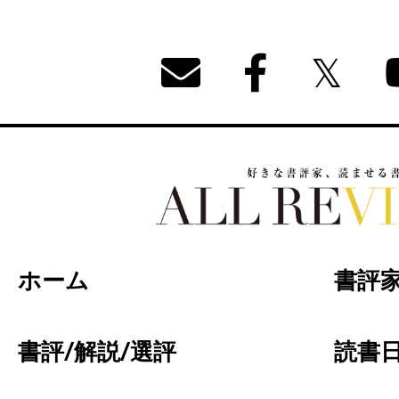
好きな書評家、読ませる書評。ALL REVIEW
ホーム
書評
書評/解説/選評
読書日