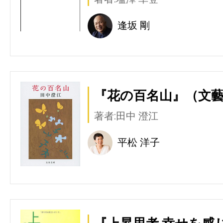
逢坂 剛
『花の百名山』（文
著者:田中 澄江
平松 洋子