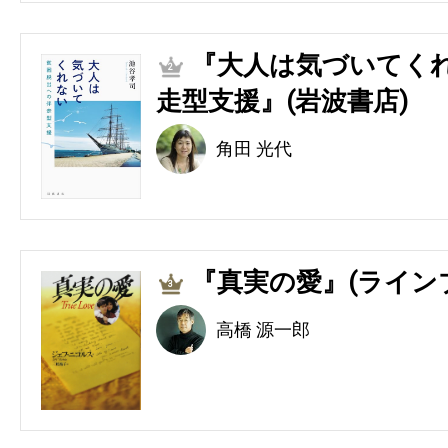
『大人は気づいてくれ
2
走型支援』(岩波書店)
角田 光代
『真実の愛』(ライン
3
高橋 源一郎