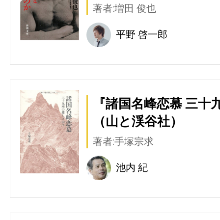
著者:増田 俊也
平野 啓一郎
『諸国名峰恋慕 三十
（山と渓谷社）
著者:手塚宗求
池内 紀