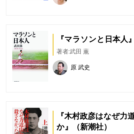
『マラソンと日本人
著者:武田 薫
原 武史
『木村政彦はなぜ力
か』（新潮社）