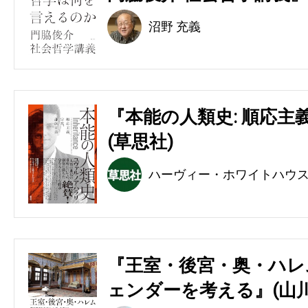
沼野 充義
『本能の人類史: 順応主
(草思社)
ハーヴィー・ホワイトハウ
『王室・後宮・奥・ハレ
ェンダーを考える』(山川