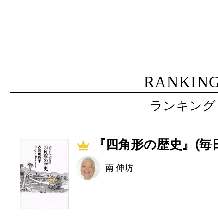
RANKIN
ランキング
『四角形の歴史』(毎
1
南 伸坊