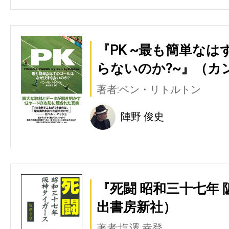
『PK ~最も簡単な
らないのか?~』（カ
著者:ベン・リトルトン
陣野 俊史
『死闘 昭和三十七年
出書房新社）
著者:塩澤 幸登