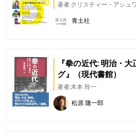
著者:クリスティー・アシュ
青土社
『拳の近代: 明治・
グ』（現代書館）
著者:木本 玲一
松原 隆一郎