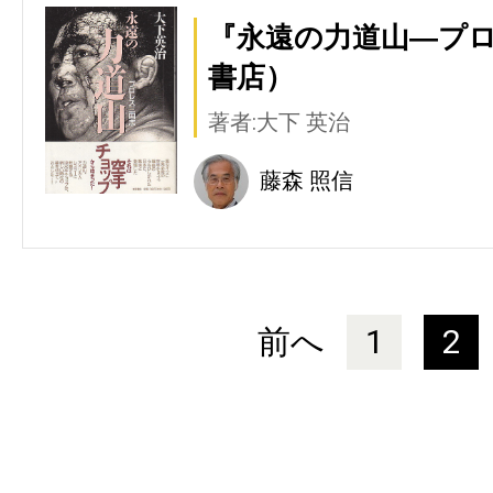
『永遠の力道山―プ
書店）
著者:大下 英治
藤森 照信
前へ
1
2