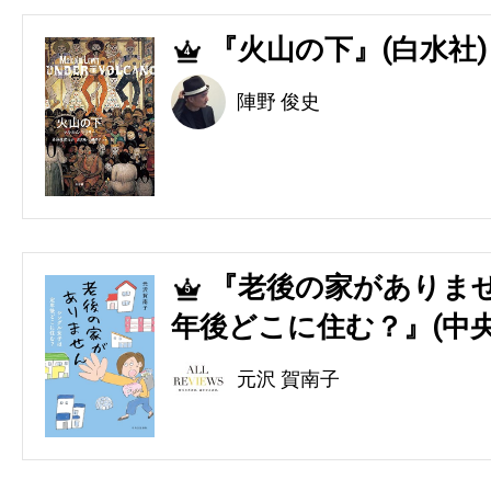
『火山の下』(白水社)
4
陣野 俊史
『老後の家がありませ
5
年後どこに住む？』(中央
元沢 賀南子