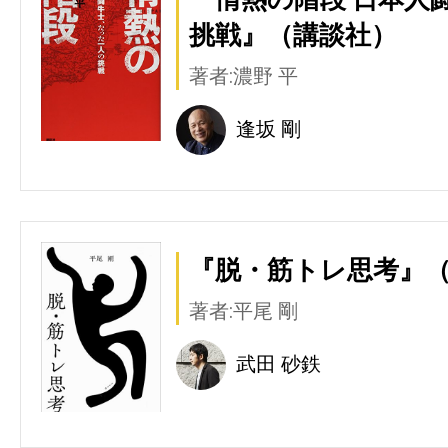
挑戦』（講談社）
著者:濃野 平
逢坂 剛
『脱・筋トレ思考』
著者:平尾 剛
武田 砂鉄