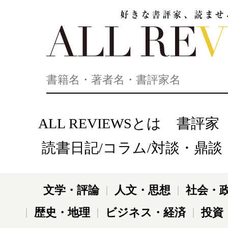
好きな書評家、読ませる書評。ALL REVIEWS
ALL REVIEWSとは
書評家
読書日記/コラム/対談・鼎談
文学・評論
人文・思想
社会・
歴史・地理
ビジネス・経済
投資