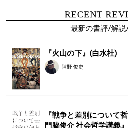
RECENT REV
最新の書評/解説
『火山の下』(白水社)
陣野 俊史
『戦争と差別について哲
門脇俊介 社会哲学講義』