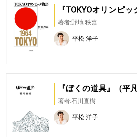
『TOKYOオリンピ
著者:野地 秩嘉
平松 洋子
『ぼくの道具』（平
著者:石川直樹
平松 洋子