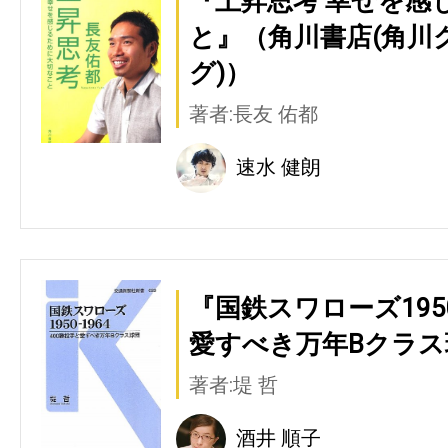
『上昇思考 幸せを感
と』（角川書店(角川
グ)）
著者:長友 佑都
速水 健朗
『国鉄スワローズ1950
愛すべき万年Bクラス
著者:堤 哲
酒井 順子