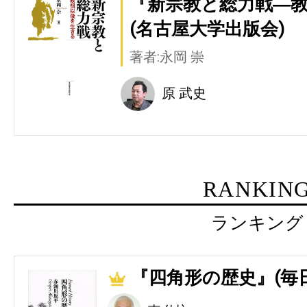
『新宗教と総力戦―
(名古屋大学出版会)
著者:永岡 崇
原 武史
RANKIN
ランキング
『四角形の歴史』(毎
1