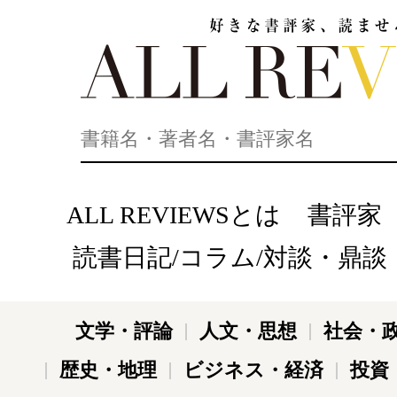
好きな書評家、読ませる書評。ALL REVIEWS
ALL REVIEWSとは
書評家
読書日記/コラム/対談・鼎談
文学・評論
人文・思想
社会・
歴史・地理
ビジネス・経済
投資