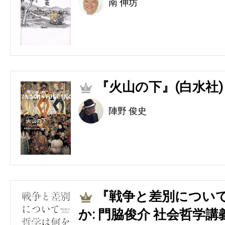
南 伸坊
『火山の下』(白水社)
2
陣野 俊史
『戦争と差別につい
3
か: 門脇俊介 社会哲学講