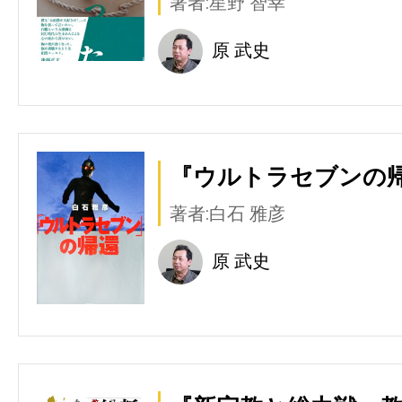
著者:星野 智幸
原 武史
『ウルトラセブンの帰
著者:白石 雅彦
原 武史