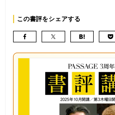
この書評をシェアする
Facebook
X（旧
は
Poc
Twitter）
て
な
ブ
ッ
ク
マ
ー
ク