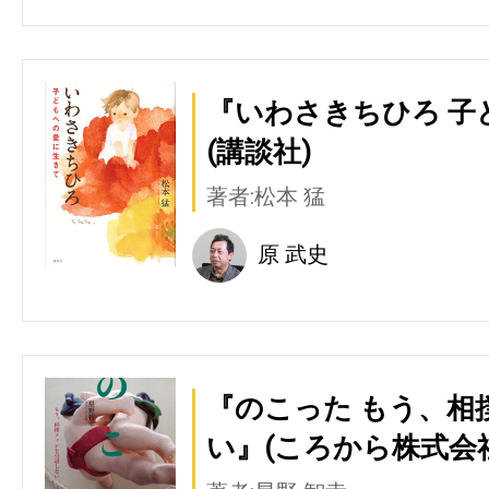
『いわさきちひろ 子
(講談社)
著者:松本 猛
原 武史
『のこった もう、相
い』(ころから株式会