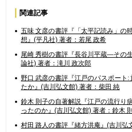
関連記事
五味 文彦の書評『「太平記読み」の時
想』(平凡社) 著者：若尾 政希
尾崎 秀樹の書評『長谷川平蔵―その
論社) 著者：滝川 政次郎
野口 武彦の書評『江戸のパスポート:
たか』(吉川弘文館) 著者：柴田 純
鈴木 則子の自著解説『江戸の流行り
ったのか』(吉川弘文館) 著者：鈴木 
村田 路人の書評『緒方洪庵』(吉川弘文