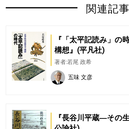
関連記
『「太平記読み」の時
構想』(平凡社)
著者:若尾 政希
五味 文彦
『長谷川平蔵―その生
公論社)