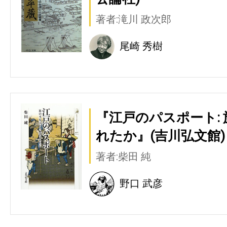
著者:滝川 政次郎
尾崎 秀樹
『江戸のパスポート:
れたか』(吉川弘文館)
著者:柴田 純
野口 武彦