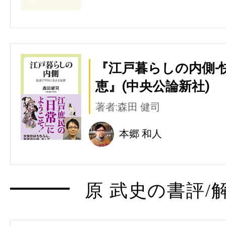
『江戸暮らしの内側-
恵』(中央公論新社)
著者:森田 健司
本郷 和人
原 武史の書評/