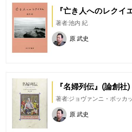
『亡き人へのレクイエ
著者:池内 紀
原 武史
『名婦列伝』(論創社)
著者:ジョヴァンニ・ボッカ
原 武史