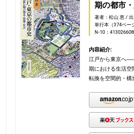
期の都市・
著者：松山 恵
出
単行本（374ペー
N-10：41302660
内容紹介:
江戸から東京へ―
期における生活空
転換を空間的・構