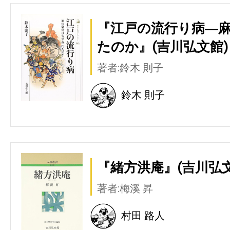
『江戸の流行り病―
たのか』(吉川弘文館)
著者:鈴木 則子
鈴木 則子
『緒方洪庵』(吉川弘文
著者:梅溪 昇
村田 路人