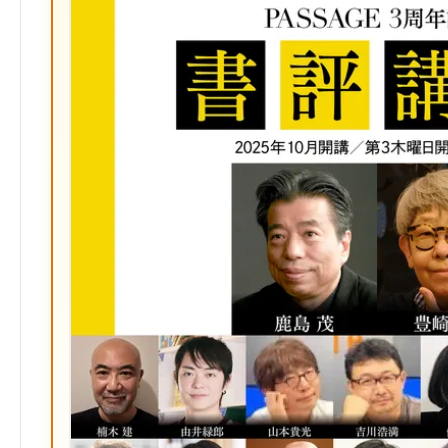
ク
マ
ー
ク