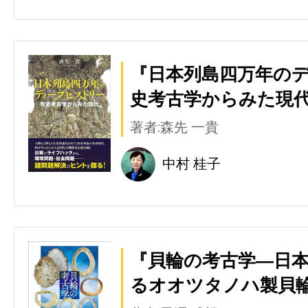
『日本列島四万年のデ
史考古学からみた現代
著者:森先 一貴
中村 桂子
『貝輪の考古学―日
るオオツタノハ製貝輪