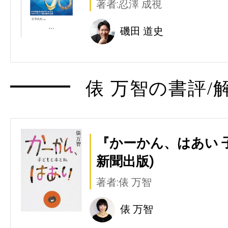
著者:忍澤 成視
磯田 道史
俵 万智の書評/
『かーかん、はあい 
新聞出版)
著者:俵 万智
俵 万智