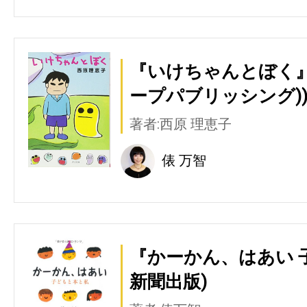
『いけちゃんとぼく』
ープパブリッシング)
著者:西原 理恵子
俵 万智
『かーかん、はあい 
新聞出版)