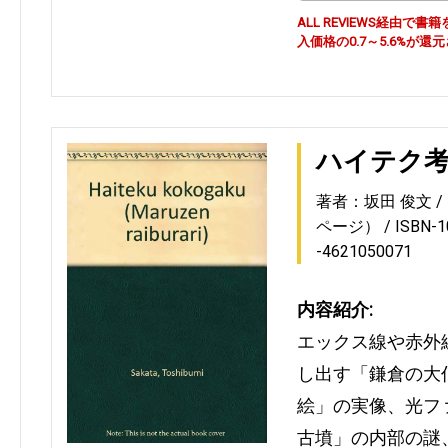
ALL REVIEWS経由
入価格の0.7～5.6%が還
ハイテク
著者：坂田 俊文
ページ）
ISBN-
-4621050071
内容紹介:
エックス線や赤外
し出す「鎌倉の大
絵」の実像、光フ
古墳」の内部の謎