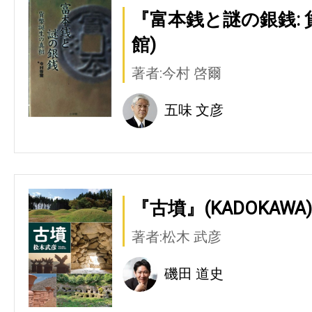
『富本銭と謎の銀銭: 
館)
著者:今村 啓爾
五味 文彦
『古墳』(KADOKAWA)
著者:松木 武彦
磯田 道史