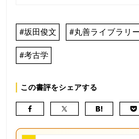
坂田俊文
丸善ライブラリ
考古学
この書評をシェアする
Facebook
X（旧
は
Poc
Twitter）
て
な
ブ
ッ