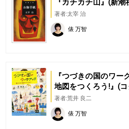
『カチカチ山』(新潮社
著者:太宰 治
俵 万智
『つづきの国のワー
地図をつくろう!』(コク
著者:荒井 良二
俵 万智