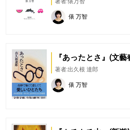
著者:俵万智
俵 万智
『あったとさ』(文藝
著者:出久根 達郎
俵 万智