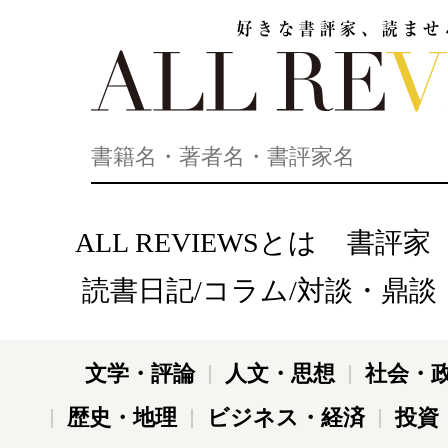
好きな書評家、読ませる書評。ALL REVIEWS
ALL REVIEWSとは
書評家
読書日記/コラム/対談・鼎談
文学・評論
人文・思想
社会・
歴史・地理
ビジネス・経済
投資