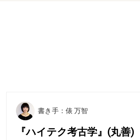
書き手：俵 万智
『ハイテク考古学』(丸善)