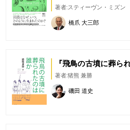
著者:スティーヴン・ミズン
橋爪 大三郎
『飛鳥の古墳に葬られ
著者:猪熊 兼勝
磯田 道史