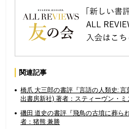
関連記事
橋爪 大三郎の書評『言語の人類史: 
出書房新社) 著者：スティーヴン・ミ
磯田 道史の書評『飛鳥の古墳に葬られ
者：猪熊 兼勝