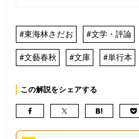
東海林さだお
文学・評論
文藝春秋
文庫
単行本
この解説をシェアする
Facebook
X（旧
は
Poc
Twitter）
て
な
ブ