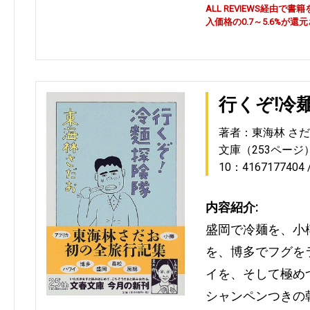
ALL REVIEWS経由
入価格の0.7～5.6%が還
行くぞ!冷
著者：東海林 さ
文庫（253ページ
10：4167177404
内容紹介:
盛岡で冷麺を、小
を、博多でフグを
イを、そして極め
シャンペンつきの