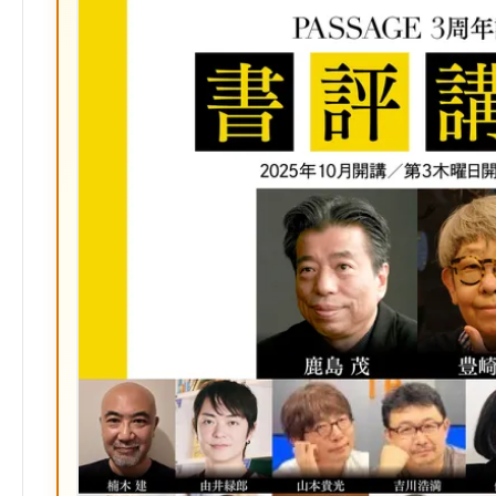
ッ
ク
マ
ー
ク