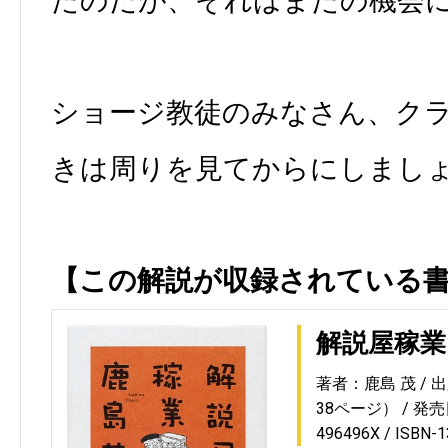
たのだが、それはまたの機会
ショージ教徒のみなさん、ク
きは周りを見てからにしまし
【この解説が収録されている
解説屋稼業
著者：鹿島 茂
出
38ページ）
発売日
496496X
ISBN-