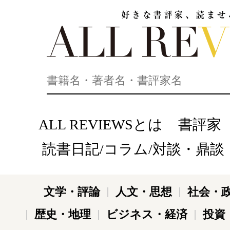
好きな書評家、読ませる書評。ALL REVIEWS
ALL REVIEWSとは
書評家
読書日記/コラム/対談・鼎談
文学・評論
人文・思想
社会・
歴史・地理
ビジネス・経済
投資