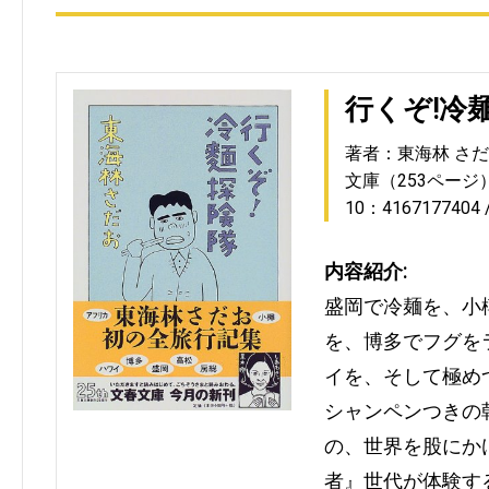
行くぞ!冷
著者：東海林 さ
文庫（253ページ
10：4167177404
内容紹介:
盛岡で冷麺を、小
を、博多でフグを
イを、そして極め
シャンペンつきの
の、世界を股にか
者』世代が体験す