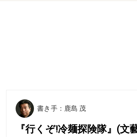
書き手：鹿島 茂
『行くぞ!冷麺探険隊』(文藝