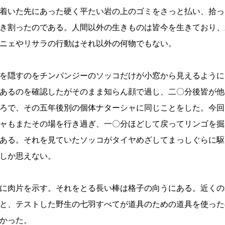
着いた先にあった硬く平たい岩の上のゴミをさっと払い、拾っ
き割ったのである。人間以外の生きものは皆今を生きており、
ニェやリサラの行動はそれ以外の何物でもない。
を隠すのをチンパンジーのソッコだけが小窓から見えるように
あるのを確認したがそのまま知らん顔で過し、二〇分後皆が他
ろで、その五年後別の個体ナターシャに同じことをした。今回
ャもまたその場を行き過ぎ、一〇分ほどして戻ってリンゴを掘
ある。それを見ていたソッコがタイヤめざしてまっしぐらに駆
しか思えない。
に肉片を示す。それをとる長い棒は格子の向うにある。近くの
と、テストした野生の七羽すべてが道具のための道具を使った
かった。