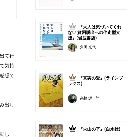
『大人は気づいてくれ
2
ない 貧困脱出への伴走型支
援』(岩波書店)
角田 光代
出て行
で気持
感想で
『真実の愛』(ラインブ
3
ックス)
高橋 源一郎
み出し
『火山の下』(白水社)
4
動し