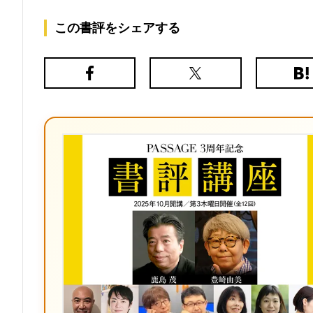
この書評をシェアする
Facebook
X（旧
は
Twitter）
て
な
ブ
ッ
ク
マ
ー
ク