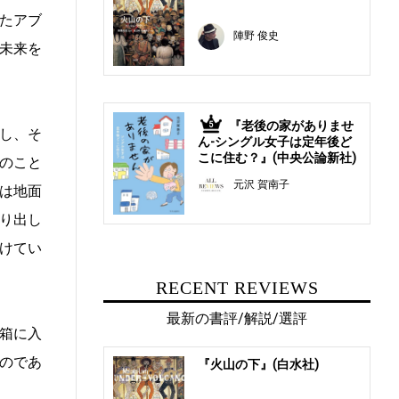
たアブ
陣野 俊史
未来を
『老後の家がありませ
5
し、そ
ん-シングル女子は定年後ど
こに住む？』(中央公論新社)
のこと
元沢 賀南子
は地面
り出し
けてい
RECENT REVIEWS
最新の書評/解説/選評
箱に入
のであ
『火山の下』(白水社)