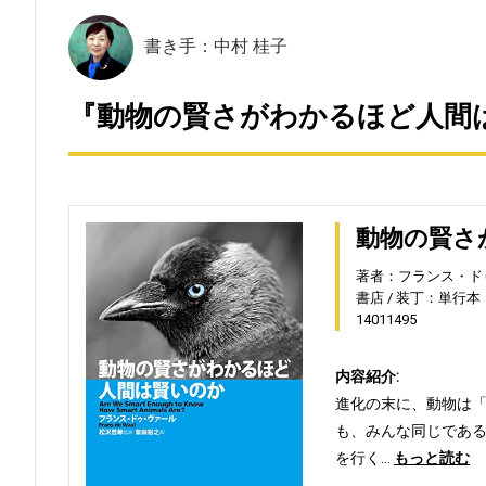
書き手：中村 桂子
『動物の賢さがわかるほど人間は
動物の賢さ
著者：フランス・ド
書店
装丁：単行本（
14011495
内容紹介:
進化の末に、動物は
も、みんな同じであ
を行く…
もっと読む