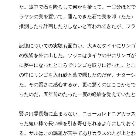
た。途中で石を降ろして何かを拾って。一〇分ほどで
ラヤシの実を置いて、運んできた石で実を叩（たた）
推測したり計画したりしないと言われてきたが、フラ
記憶についての実験も面白い。大きなタイヤにリンゴ
の後皆を外に出した。ソッコはタイヤの中にリンゴが
に夢中になったところでリンゴを取りに行った。とこ
の中にリンゴを入れ砂と葉で隠したのだが、ナターシ
た。その賢さに感心するが、更に驚くのはここからで
ったのだ。五年前のたった一度の経験を覚えていたと
賢さは霊長類に止まらない。ニューカレドニアカラス
った短い棒で長い棒を引き寄せられるようにしておく
る。サルはこの課題が苦手でありカラスの方が上とわ