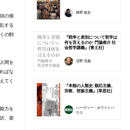
陣野 俊史
頭の個
乱する
くの飼
『戦争と差別について哲学は
何を言えるのか: 門脇俊介 社
会哲学講義』(青土社)
沼野 充義
人間を
ればな
えてく
『本能の人類史: 順応主義、
宗教、部族主義』(草思社)
ハーヴィー・ホワイトハ
能力を
ウス
訳、柴