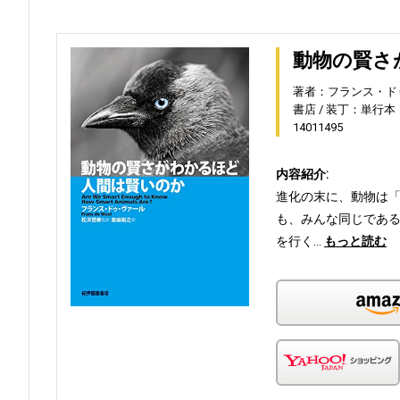
動物の賢さ
著者：フランス・ド
書店
装丁：単行本（
14011495
内容紹介:
進化の末に、動物は
も、みんな同じであ
を行く…
もっと読む