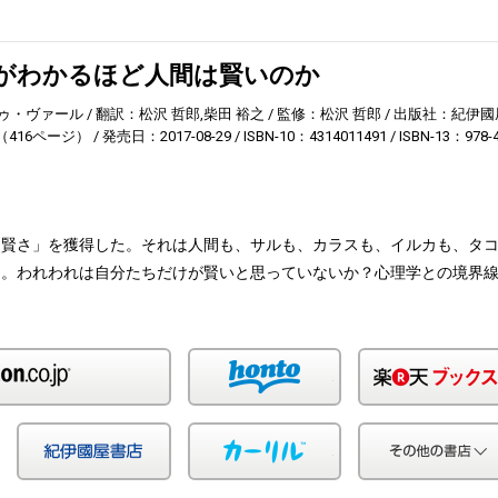
がわかるほど人間は賢いのか
ゥ・ヴァール
翻訳：松沢 哲郎,柴田 裕之
監修：松沢 哲郎
出版社：紀伊國
416ページ）
発売日：2017-08-29
ISBN-10：4314011491
ISBN-13：978-
「賢さ」を獲得した。それは人間も、サルも、カラスも、イルカも、タ
る。われわれは自分たちだけが賢いと思っていないか？心理学との境界
Amazon
honto
Yahoo!ショッピング
紀伊国屋
カーリル