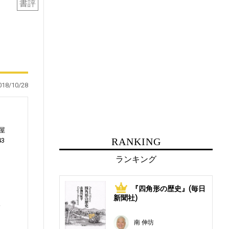
書評
018/10/28
屋
RANKING
43
ランキング
『四角形の歴史』(毎日
1
コ
新聞社)
線
南 伸坊