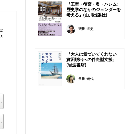
『王室・後宮・奥・ハレム:
歴史学のなかのジェンダーを
考える』(山川出版社)
磯田 道史
屋
43
『大人は気づいてくれない
貧困脱出への伴走型支援』
(岩波書店)
コ
線
角田 光代
楽天ブックス
その他の書店