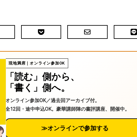
Pocket
メ
LIN
で
ー
送
ル
る
現地満席｜オンライン参加OK
「読む」側から、
「書く」側へ。
オンライン参加OK／過去回アーカイブ付。
全12回・途中申込OK。豪華講師陣の書評講座、開催中。
≫オンラインで参加する