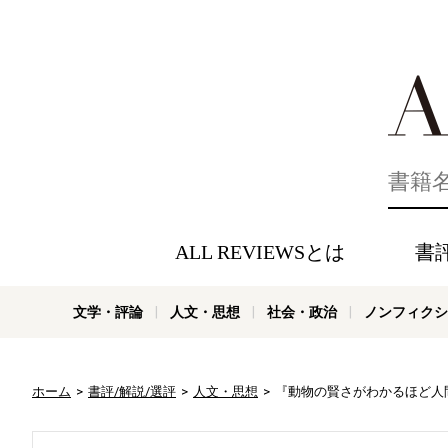
好きな書評
ALL REVIEWSとは
書
文学・評論
人文・思想
社会・政治
ノンフィクシ
ホーム
書評/解説/選評
人文・思想
『動物の賢さがわかるほど人