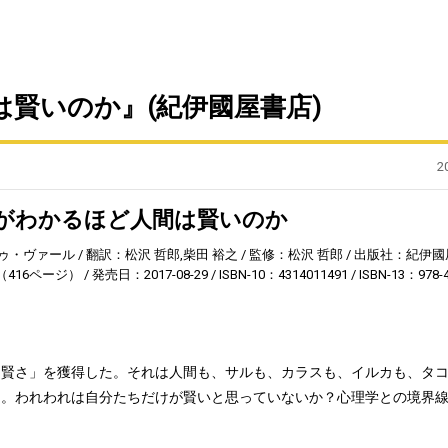
賢いのか』(紀伊國屋書店)
2
がわかるほど人間は賢いのか
ゥ・ヴァール
翻訳：松沢 哲郎,柴田 裕之
監修：松沢 哲郎
出版社：紀伊國
416ページ）
発売日：2017-08-29
ISBN-10：4314011491
ISBN-13：978-
「賢さ」を獲得した。それは人間も、サルも、カラスも、イルカも、タ
る。われわれは自分たちだけが賢いと思っていないか？心理学との境界