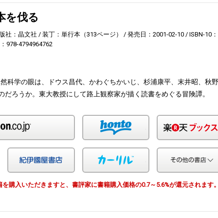
本を伐る
版社：晶文社
装丁：単行本（313ページ）
発売日：2001-02-10
ISBN-10：
3：978-4794964762
自然科学の眼は、ドウス昌代、かわぐちかいじ、杉浦康平、末井昭、秋
のだろうか。東大教授にして路上観察家が描く読書をめぐる冒険譚。
Amazon
honto
Yahoo!ショッピング
紀伊国屋
カーリル
由で書籍を購入いただきますと、書評家に書籍購入価格の0.7～5.6%が還元されます