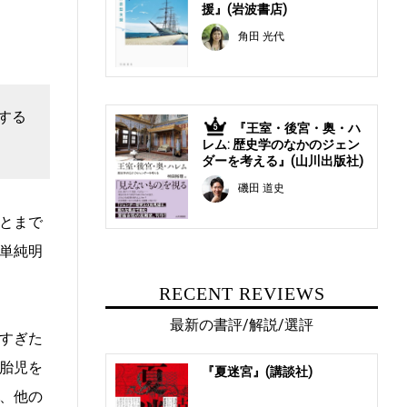
援』(岩波書店)
角田 光代
する
『王室・後宮・奥・ハ
5
レム: 歴史学のなかのジェン
ダーを考える』(山川出版社)
磯田 道史
とまで
単純明
RECENT REVIEWS
最新の書評/解説/選評
すぎた
胎児を
『夏迷宮』(講談社)
、他の