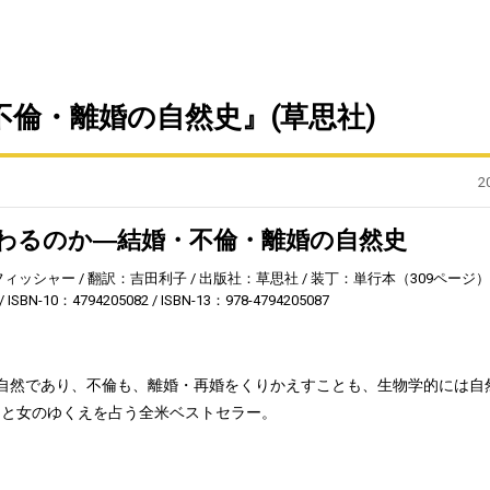
倫・離婚の自然史』(草思社)
2
わるのか―結婚・不倫・離婚の自然史
フィッシャー
翻訳：吉田利子
出版社：草思社
装丁：単行本（309ページ）
ISBN-10：4794205082
ISBN-13：978-4794205087
自然であり、不倫も、離婚・再婚をくりかえすことも、生物学的には自
男と女のゆくえを占う全米ベストセラー。