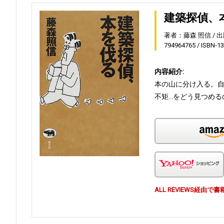
建築探偵、
著者：藤森 照信
出
794964765
ISBN-1
内容紹介:
本の山に分け入る。
不矩…をどう見つめる
ALL REVIEWS経