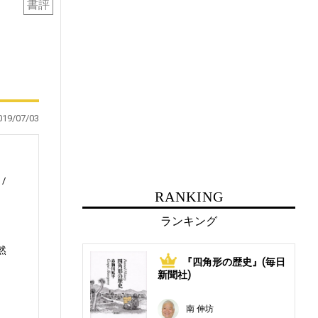
書評
019/07/03
RANKING
ランキング
然
『四角形の歴史』(毎日
1
新聞社)
南 伸坊