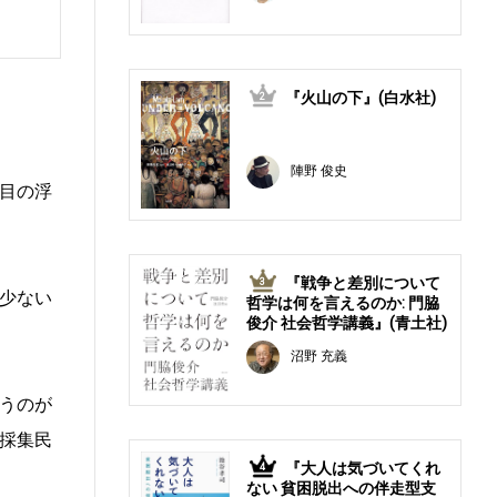
『火山の下』(白水社)
2
陣野 俊史
目の浮
『戦争と差別について
3
少ない
哲学は何を言えるのか: 門脇
俊介 社会哲学講義』(青土社)
沼野 充義
うのが
採集民
『大人は気づいてくれ
4
ない 貧困脱出への伴走型支