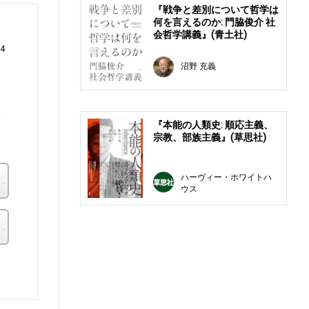
『戦争と差別について哲学は
何を言えるのか: 門脇俊介 社
会哲学講義』(青土社)
4
沼野 充義
野
『本能の人類史: 順応主義、
宗教、部族主義』(草思社)
楽天ブックス
ハーヴィー・ホワイトハ
ウス
その他の書店
。