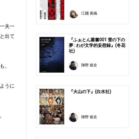
江國 香織
一夫一
と出て
『ふぉとん叢書001 雪の下の
夢 : わが文学的妄想録』(冬花
社)
陣野 俊史
も。
ように
『火山の下』(白水社)
。
陣野 俊史