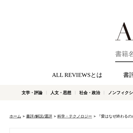
好きな書評
ALL REVIEWSとは
書
文学・評論
人文・思想
社会・政治
ノンフィクシ
ホーム
書評/解説/選評
科学・テクノロジー
『愛はなぜ終わるの