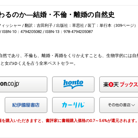
わるのか―結婚・不倫・離婚の自然史
フィッシャー
翻訳：吉田利子
出版社：草思社
装丁：単行本（309ページ）
ISBN-10：4794205082
ISBN-13：978-4794205087
自然であり、不倫も、離婚・再婚をくりかえすことも、生物学的には自
男と女のゆくえを占う全米ベストセラー。
Amazon
honto
Yahoo!ショッピング
紀伊国屋
カーリル
由で書籍を購入いただきますと、書評家に書籍購入価格の0.7～5.6%が還元されます