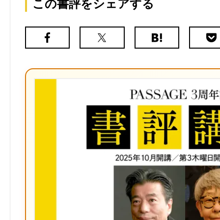
この書評をシェアする
Facebook
X（旧
は
Poc
Twitter）
て
な
ブ
ッ
ク
マ
ー
ク