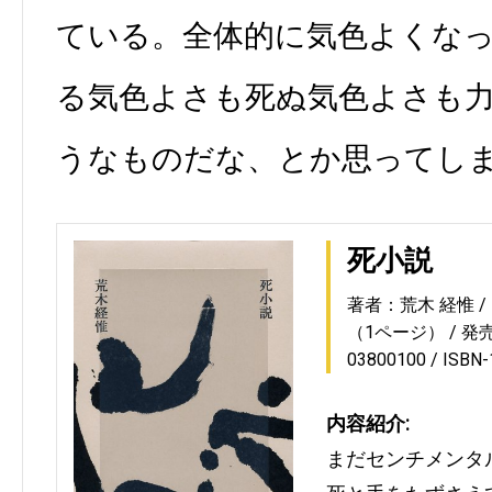
ている。全体的に気色よくな
る気色よさも死ぬ気色よさも
うなものだな、とか思ってし
死小説
著者：荒木 経惟
（1ページ）
発売
03800100
ISBN
内容紹介:
まだセンチメンタ