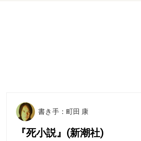
書き手：町田 康
『死小説』(新潮社)