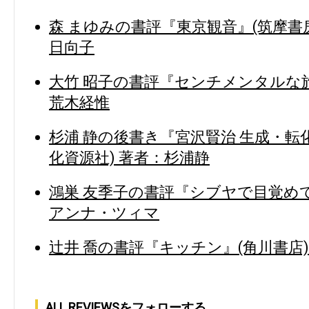
森 まゆみの書評『東京観音』(筑摩書房
日向子
大竹 昭子の書評『センチメンタルな旅
荒木経惟
杉浦 静の後書き『宮沢賢治 生成・転
化資源社) 著者：杉浦静
鴻巣 友季子の書評『シブヤで目覚めて
アンナ・ツィマ
辻井 喬の書評『キッチン』(角川書店)
ALL REVIEWSをフォローする