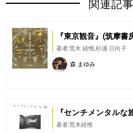
関連記
『東京観音』(筑摩書房
著者:荒木 経惟,杉浦 日向子
森 まゆみ
『センチメンタルな旅
著者:荒木経惟