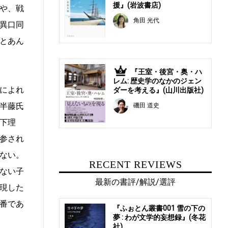
援』(岩波書店)
や、戦
角田 光代
異口同
とあん
『王室・後宮・奥・ハ
5
レム: 歴史学のなかのジェン
によれ
ダーを考える』(山川出版社)
半藤氏
磯田 道史
下理
参され
ない。
RECENT REVIEWS
ない子
最新の書評/解説/選評
現した
番であ
『ふぉとん叢書001 雪の下の
夢 : わが文学的妄想録』(冬花
社)