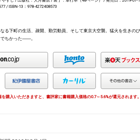
本 やすし
出版社：大月書店
装丁：単行本（48ページ）
発売日：2019-07-1
577
ISBN-13：978-4272408573
くなる下町の生活、疎開、勤労動員、そして東京大空襲。猛火を生きの
とでちかった――。
Amazon
honto
Yahoo!ショッピング
紀伊国屋
カーリル
由で書籍を購入いただきますと、書評家に書籍購入価格の0.7～5.6%が還元されます