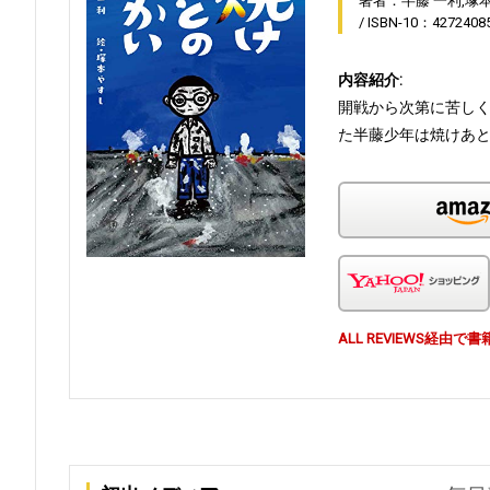
著者：半藤 一利,塚
ISBN-10：4272408
内容紹介:
開戦から次第に苦し
た半藤少年は焼けあ
ALL REVIEWS経