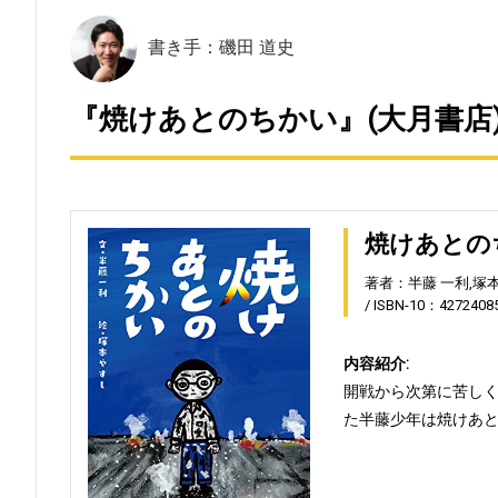
書き手：磯田 道史
『焼けあとのちかい』(大月書店
焼けあとの
著者：半藤 一利,塚
ISBN-10：4272408
内容紹介:
開戦から次第に苦し
た半藤少年は焼けあ