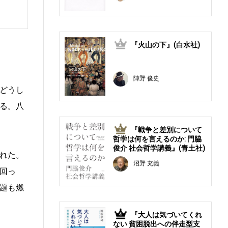
『火山の下』(白水社)
2
陣野 俊史
どうし
る。八
『戦争と差別について
3
哲学は何を言えるのか: 門脇
俊介 社会哲学講義』(青土社)
れた。
沼野 充義
回っ
題も燃
『大人は気づいてくれ
4
ない 貧困脱出への伴走型支