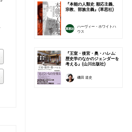
5
『本能の人類史: 順応主義、
宗教、部族主義』(草思社)
ハーヴィー・ホワイトハ
び
ウス
『王室・後宮・奥・ハレム:
楽天ブックス
歴史学のなかのジェンダーを
考える』(山川出版社)
その他の書店
磯田 道史
。