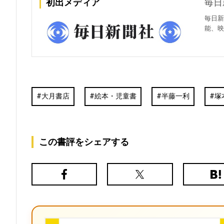
初出メディア
毎日
毎日新
能、映
大月書店
絵本・児童書
半藤一利
塚
この書評をシェアする
Facebook
X（旧
は
Twitter）
て
な
ブ
ッ