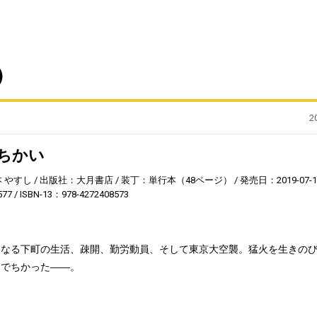
)
2
ちかい
本 やすし
出版社：大月書店
装丁：単行本（48ページ）
発売日：2019-07-1
577
ISBN-13：978-4272408573
くなる下町の生活、疎開、勤労動員、そして東京大空襲。猛火を生きの
とでちかった――。