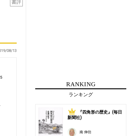
書評
019/08/13
5
RANKING
ランキング
び
『四角形の歴史』(毎日
1
新聞社)
南 伸坊