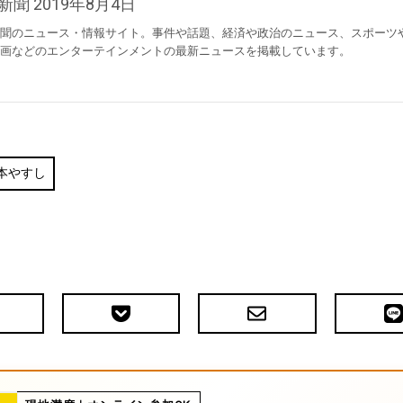
新聞 2019年8月4日
聞のニュース・情報サイト。事件や話題、経済や政治のニュース、スポーツ
画などのエンターテインメントの最新ニュースを掲載しています。
本やすし
Pocket
メ
LIN
で
ー
送
ル
る