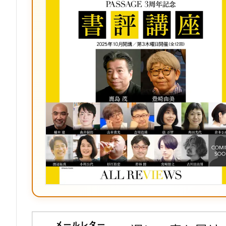
ク
マ
ー
ク