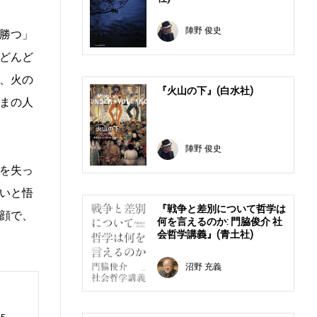
陣野 俊史
勝つ」
どんど
、火の
『火山の下』(白水社)
まの人
陣野 俊史
を失っ
いと悟
『戦争と差別について哲学は
顔で、
何を言えるのか: 門脇俊介 社
会哲学講義』(青土社)
沼野 充義