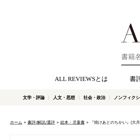
好きな書評
ALL REVIEWSとは
書
文学・評論
人文・思想
社会・政治
ノンフィクシ
ホーム
書評/解説/選評
絵本・児童書
『焼けあとのちかい』(大月