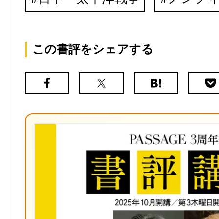
この書評をシェアする
Facebook
X（旧
は
Poc
Twitter）
て
な
ブ
ッ
ク
マ
ー
ク