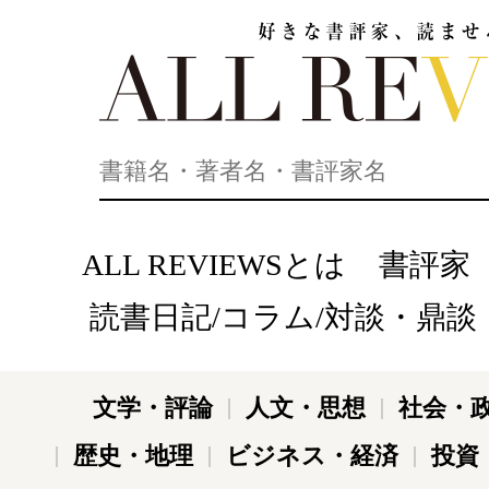
好きな書評家、読ませる書評。ALL REVIEWS
ALL REVIEWSとは
書評家
読書日記/コラム/対談・鼎談
文学・評論
人文・思想
社会・
歴史・地理
ビジネス・経済
投資