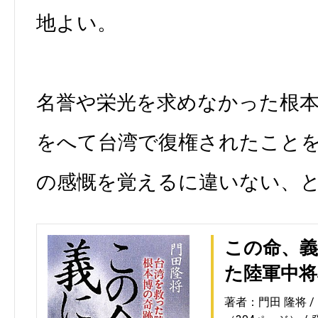
地よい。
名誉や栄光を求めなかった根本
をへて台湾で復権されたこと
の感慨を覚えるに違いない、
この命、義
た陸軍中将
著者：門田 隆将