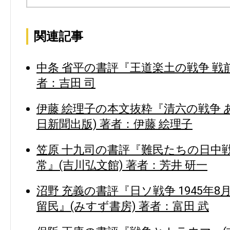
関連記事
中条 省平の書評『王道楽土の戦争 戦前
者：吉田 司
伊藤 絵理子の本文抜粋『清六の戦争 
日新聞出版) 著者：伊藤 絵理子
笠原 十九司の書評『難民たちの日中戦
常』(吉川弘文館) 著者：芳井 研一
沼野 充義の書評『日ソ戦争 1945年
留民』(みすず書房) 著者：富田 武