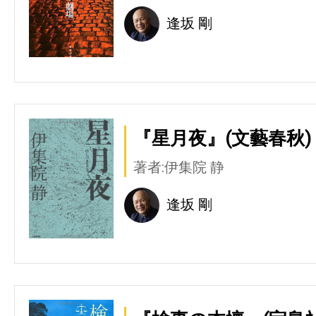
逢坂 剛
『星月夜』(文藝春秋)
著者:伊集院 静
逢坂 剛