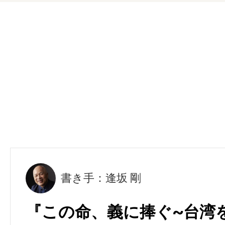
書き手：逢坂 剛
『この命、義に捧ぐ~台湾