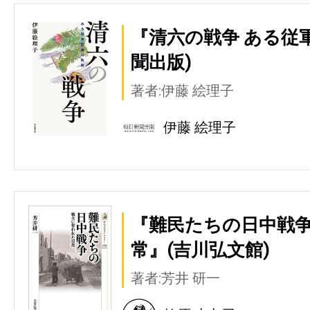
『清六の戦争 ある従
聞出版)
著者:伊藤 絵理子
伊藤 絵理子
『難民たちの日中戦争
常』(吉川弘文館)
著者:芳井 研一