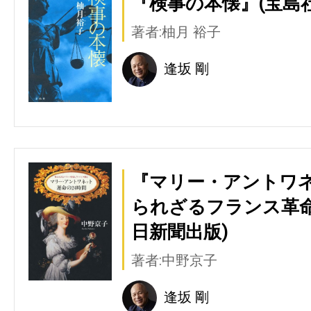
『検事の本懐』(宝島社
著者:柚月 裕子
逢坂 剛
『マリー・アントワネ
られざるフランス革命
日新聞出版)
著者:中野京子
逢坂 剛