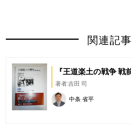
関連記
『王道楽土の戦争 戦前
著者:吉田 司
中条 省平