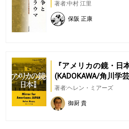
著者:中村 江里
保阪 正康
『アメリカの鏡・日本
(KADOKAWA/角川学
著者:ヘレン・ミアーズ
御厨 貴