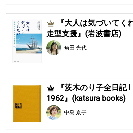
『大人は気づいてくれ
3
走型支援』(岩波書店)
角田 光代
『茨木のり子全日記 Ⅰ 194
4
1962』(katsura books)
中島 京子