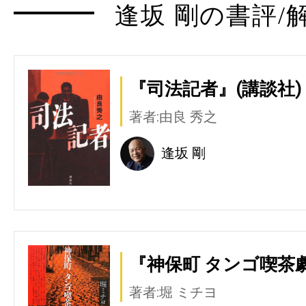
逢坂 剛の書評/
『司法記者』(講談社)
著者:由良 秀之
逢坂 剛
『神保町 タンゴ喫茶劇
著者:堀 ミチヨ