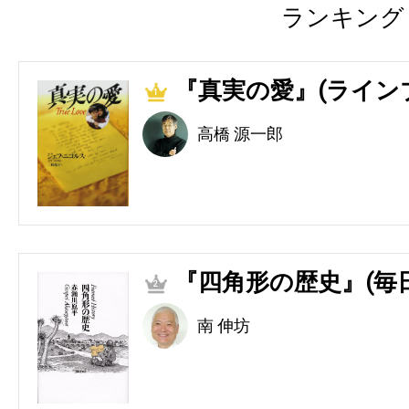
ランキング
『真実の愛』(ライン
1
高橋 源一郎
『四角形の歴史』(毎
2
南 伸坊