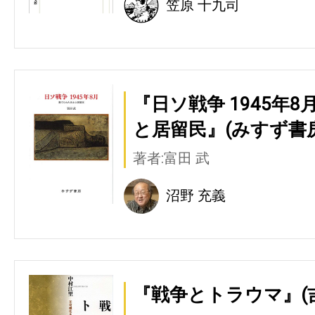
笠原 十九司
『日ソ戦争 1945年
と居留民』(みすず書房
著者:富田 武
沼野 充義
『戦争とトラウマ』(