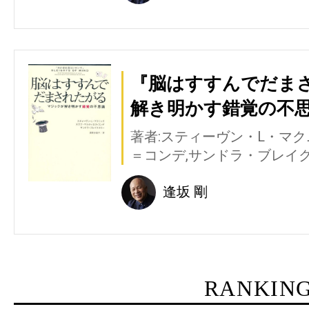
『脳はすすんでだまさ
解き明かす錯覚の不思
著者:スティーヴン・L・マ
＝コンデ,サンドラ・ブレイ
逢坂 剛
RANKIN