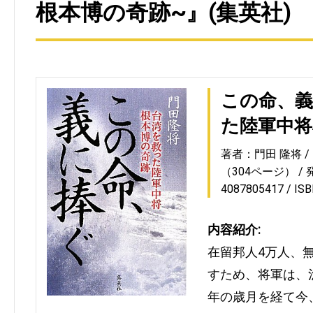
根本博の奇跡~』(集英社)
この命、義
た陸軍中将
著者：門田 隆将
（304ページ）
4087805417
IS
内容紹介:
在留邦人4万人、
すため、将軍は、
年の歳月を経て今