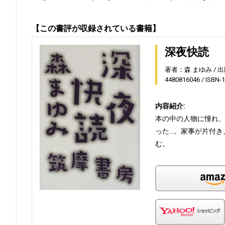
【この書評が収録されている書籍】
深夜快読
著者：森 まゆみ
出
4480816046
ISBN-
内容紹介:
本の中の人物に憧れ
った…。家事が片付き
む。