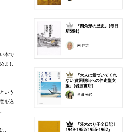
『四角形の歴史』(毎日
2
新聞社)
南 伸坊
い本で
めまし
『大人は気づいてくれ
3
ない 貧困脱出への伴走型支
援』(岩波書店)
という
角田 光代
意を込
。
『茨木のり子全日記 Ⅰ
4
は、
1949-1952/1955-1962』