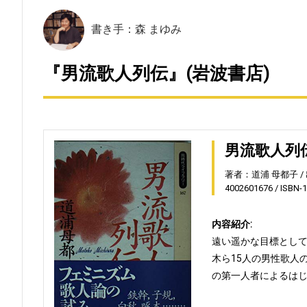
書き手：森 まゆみ
『男流歌人列伝』(岩波書店)
男流歌人列
著者：道浦 母都子
4002601676
ISBN-
内容紹介:
遠い遥かな目標とし
木ら15人の男性歌人
の第一人者によるは