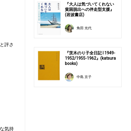
『大人は気づいてくれない
貧困脱出への伴走型支援』
(岩波書店)
角田 光代
と評さ
『茨木のり子全日記 Ⅰ 1949-
1952/1955-1962』(katsura
books)
中島 京子
な気持