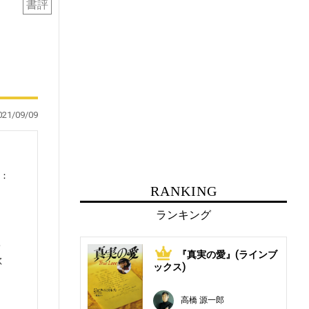
書評
021/09/09
0：
RANKING
ランキング
琢
『真実の愛』(ラインブ
1
歌
ックス)
高橋 源一郎