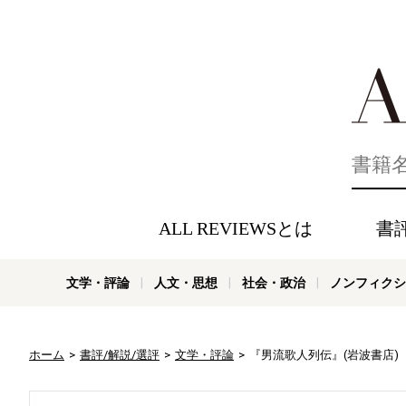
好きな書評
ALL REVIEWSとは
書
文学・評論
人文・思想
社会・政治
ノンフィクシ
ホーム
書評/解説/選評
文学・評論
『男流歌人列伝』(岩波書店)