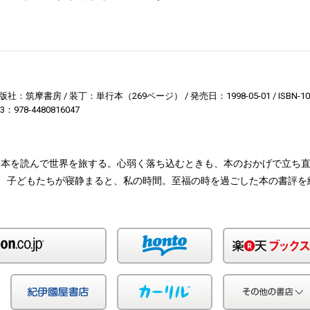
版社：筑摩書房
装丁：単行本（269ページ）
発売日：1998-05-01
ISBN-1
13：978-4480816047
、本を読んで世界を旅する。心弱く落ち込むときも、本のおかげで立ち
、子どもたちが寝静まると、私の時間。至福の時を過ごした本の書評を
Amazon
honto
Yahoo!ショッピング
紀伊国屋
カーリル