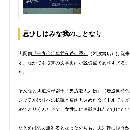
思ひしはみな我のことなり
大岡信
『一九〇〇年前夜後朝譚』
（岩波書店）は従来
す。なかでも従来の文学史は小説偏重でありすぎる、
た。
そんなとき道浦母都子『男流歌人列伝』（岩波同時代
レッテルはりへの抗議と皮肉も込めたタイトルですが
めてとりくんだ本で、女性誌に連載されただけにたい
たとえば恋の勝利者となったのちも、夫鉄幹に添う数