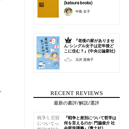
(katsura books)
中島 京子
『老後の家がありませ
5
ん-シングル女子は定年後ど
こに住む？』(中央公論新社)
元沢 賀南子
。
RECENT REVIEWS
最新の書評/解説/選評
『戦争と差別について哲学は
何を言えるのか: 門脇俊介 社
会哲学講義』(青土社)