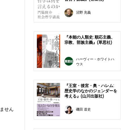
沼野 充義
『本能の人類史: 順応主義、
宗教、部族主義』(草思社)
ハーヴィー・ホワイトハ
ウス
『王室・後宮・奥・ハレム:
歴史学のなかのジェンダーを
考える』(山川出版社)
ません
磯田 道史