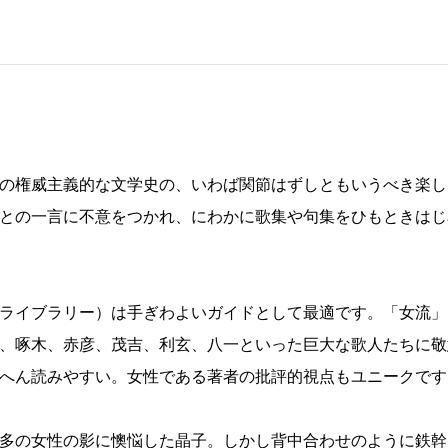
の権威主義的な文学史の、いわば関節はずしともいうべき楽し
との一言に不意をつかれ、にわかに歌集や句集をひもときはじ
ライブラリー）は手ぎわよいガイドとして最適です。「女流」
、啄木、赤彦、茂吉、利玄、八一といった巨大な歌人たちに敬
へん読みやすい。女性である著者の批評的視点もユニークです
多の女性の影に懊悩した晶子。しかし背中合わせのように鉄幹