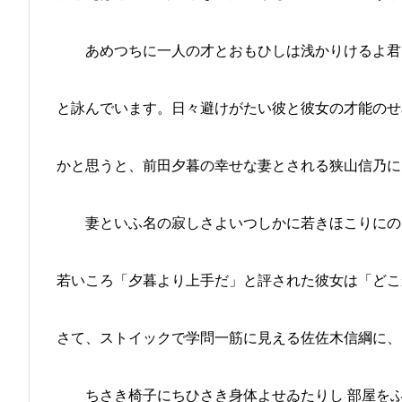
あめつちに一人の才とおもひしは浅かりけるよ君
と詠んでいます。日々避けがたい彼と彼女の才能のせ
かと思うと、前田夕暮の幸せな妻とされる狭山信乃に
妻といふ名の寂しさよいつしかに若きほこりにの
若いころ「夕暮より上手だ」と評された彼女は「どこ
さて、ストイックで学問一筋に見える佐佐木信綱に、
ちさき椅子にちひさき身体よせゐたりし 部屋をふ