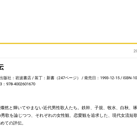
2
伝
出版社：岩波書店
装丁：新書（247ページ）
発売日：1993-12-15
ISBN-1
13：978-4002601670
て燦然と輝いてやまない近代男性歌人たち。鉄幹、子規、牧水、白秋、
の秀歌を論じつつ、それぞれの女性観、恋愛観を追求した、現代女流短
じめての評伝。