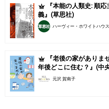
『本能の人類史: 順
4
義』(草思社)
ハーヴィー・ホワイトハウ
『老後の家がありませ
5
年後どこに住む？』(中央
元沢 賀南子