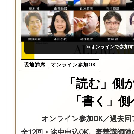
≫オンラインで参加す
現地満席｜オンライン参加OK
「読む」側
「書く」側
オンライン参加OK／過去回
全12回・途中申込OK。豪華講師