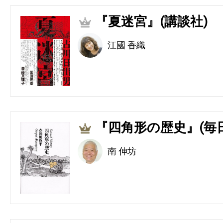
『夏迷宮』(講談社)
2
江國 香織
『四角形の歴史』(毎
3
南 伸坊