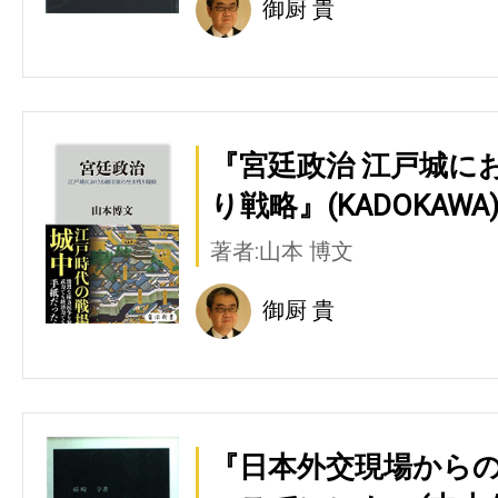
御厨 貴
『宮廷政治 江戸城に
り戦略』(KADOKAWA
著者:山本 博文
御厨 貴
『日本外交現場からの