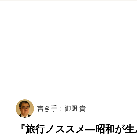
書き手：御厨 貴
『旅行ノススメ―昭和が生