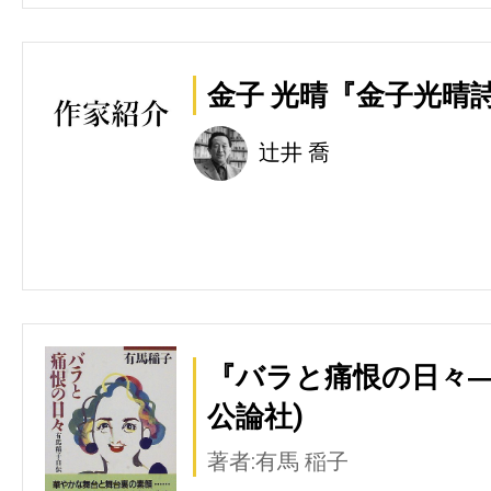
金子 光晴『金子光晴詩
辻井 喬
『バラと痛恨の日々―
公論社)
著者:有馬 稲子