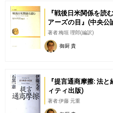
『戦後日米関係を読む
アーズの目』(中央公
著者:梅垣 理郎(編訳)
御厨 貴
『提言通商摩擦: 法と
ィティ出版)
著者:伊藤 元重