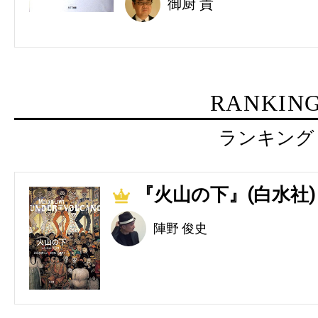
御厨 貴
RANKIN
ランキング
『火山の下』(白水社)
1
陣野 俊史