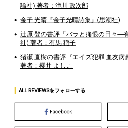
論社) 著者：滝川 政次郎
金子 光晴『金子光晴詩集』(思潮社)
辻原 登の書評『バラと痛恨の日々―
社) 著者：有馬 稲子
猪瀬 直樹の書評『エイズ犯罪 血友病
著者：櫻井 よしこ
ALL REVIEWSをフォローする
Facebook