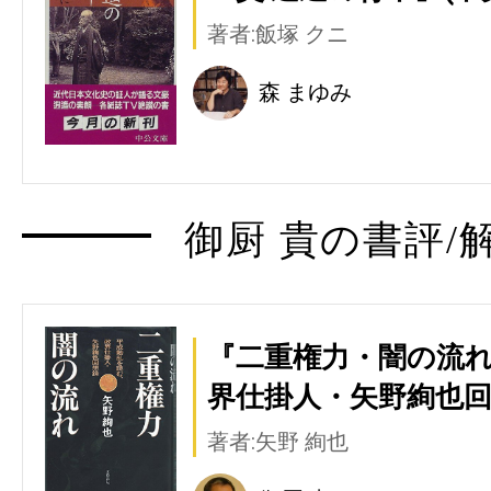
著者:飯塚 クニ
森 まゆみ
御厨 貴の書評/
『二重権力・闇の流れ
界仕掛人・矢野絢也回
著者:矢野 絢也