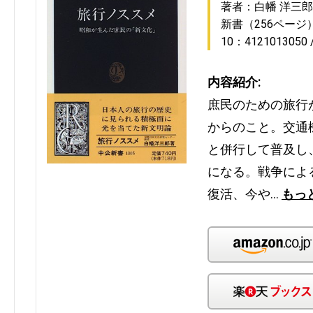
著者：白幡 洋三郎
新書（256ページ
10：4121013050
内容紹介:
庶民のための旅行
からのこと。交通
と併行して普及し
になる。戦争によ
復活、今や…
もっ