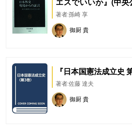
エスでいいか』(中央
著者:孫崎 享
御厨 貴
『日本国憲法成立史 第
著者:佐藤 達夫
御厨 貴