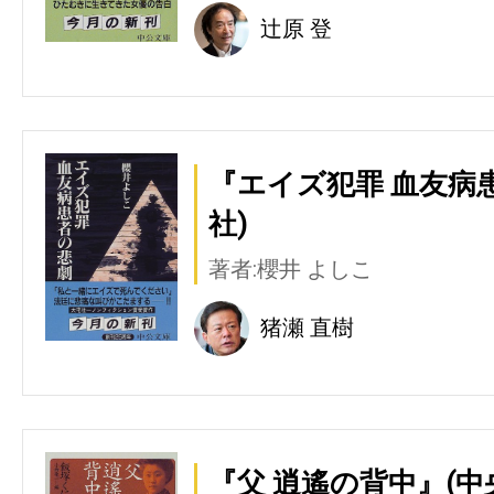
辻原 登
『エイズ犯罪 血友病
社)
著者:櫻井 よしこ
猪瀬 直樹
『父 逍遙の背中』(中