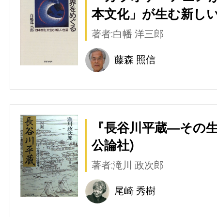
本文化」が生む新しい生
著者:白幡 洋三郎
藤森 照信
『長谷川平蔵―その生
公論社)
著者:滝川 政次郎
尾崎 秀樹