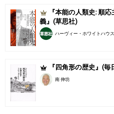
『本能の人類史: 順
3
義』(草思社)
ハーヴィー・ホワイトハウ
『四角形の歴史』(毎
4
南 伸坊