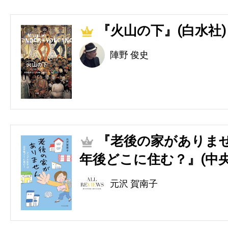
『火山の下』(白水社)
1
陣野 俊史
『老後の家がありませ
2
年後どこに住む？』(中央
元沢 賀南子