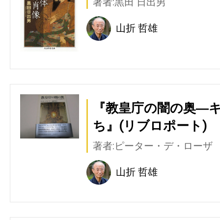
著者:黒田 日出男
山折 哲雄
『教皇庁の闇の奥―
ち』(リブロポート)
著者:ピーター・デ・ローザ
山折 哲雄