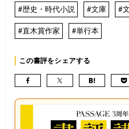
歴史・時代小説
文庫
直木賞作家
単行本
この書評をシェアする
Facebook
X（旧
は
Poc
Twitter）
て
な
ブ
ッ
ク
マ
ー
ク