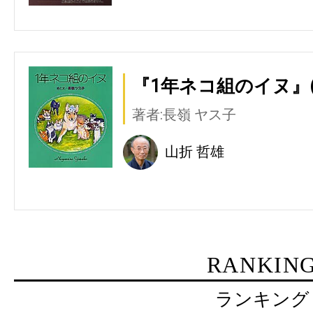
『1年ネコ組のイヌ』(
著者:長嶺 ヤス子
山折 哲雄
RANKIN
ランキング