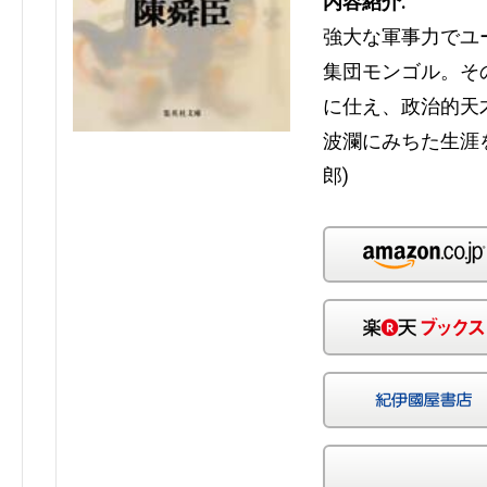
内容紹介:
強大な軍事力でユ
集団モンゴル。そ
に仕え、政治的天
波瀾にみちた生涯
郎)