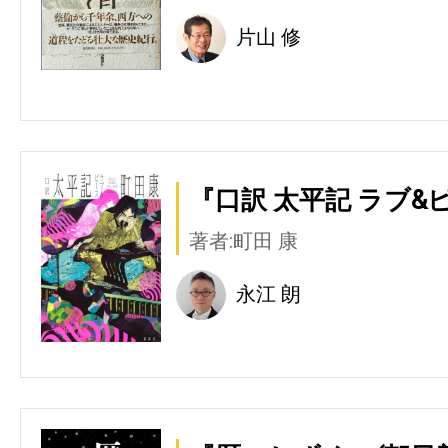
片山 修
『口訳 太平記 ラブ&
著者:町田 康
永江 朗