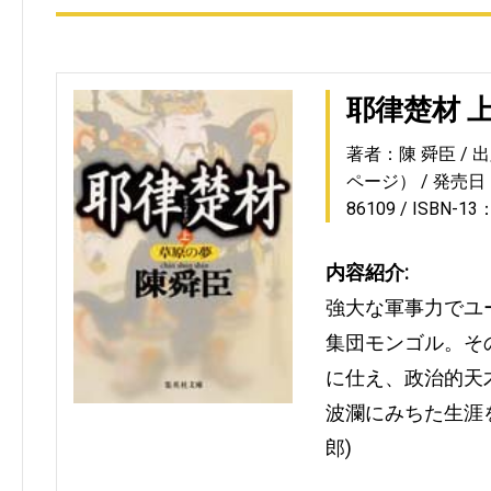
耶律楚材 
著者：陳 舜臣
出
ページ）
発売日：1
86109
ISBN-13
内容紹介:
強大な軍事力でユ
集団モンゴル。そ
に仕え、政治的天
波瀾にみちた生涯
郎)