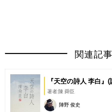
関連記
『天空の詩人 李白』(
著者:陳 舜臣
陣野 俊史