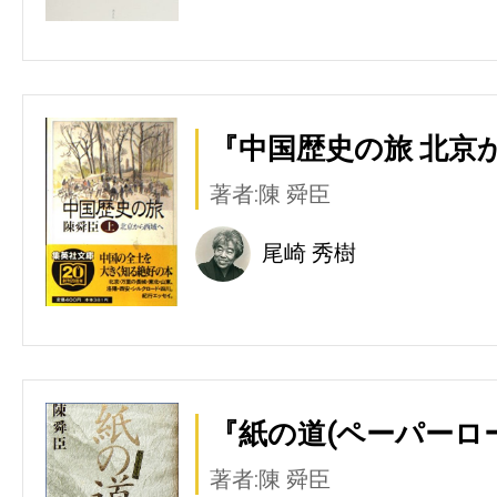
『中国歴史の旅 北京
著者:陳 舜臣
尾崎 秀樹
『紙の道(ペーパーロー
著者:陳 舜臣