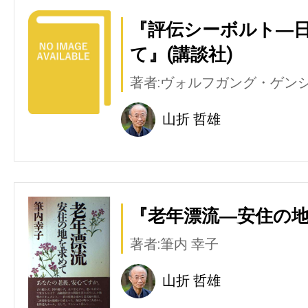
『評伝シーボルト―
て』(講談社)
著者:ヴォルフガング・ゲン
山折 哲雄
『老年漂流―安住の地
著者:筆内 幸子
山折 哲雄