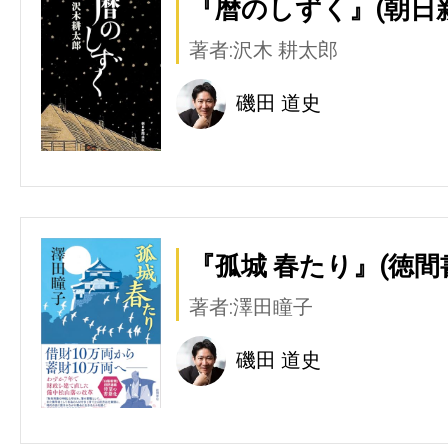
『暦のしずく』(朝日
著者:沢木 耕太郎
磯田 道史
『孤城 春たり』(徳間
著者:澤田瞳子
磯田 道史