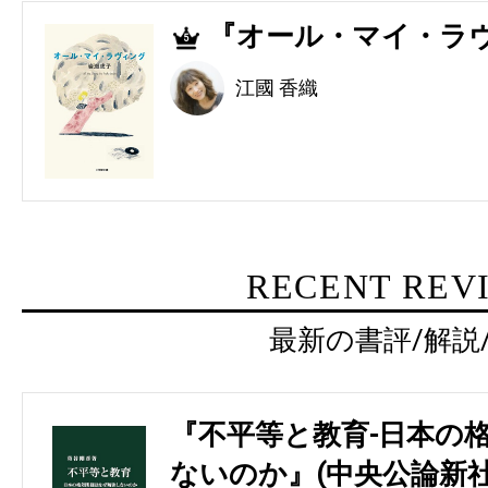
『オール・マイ・ラヴ
5
江國 香織
RECENT REV
最新の書評/解説
『不平等と教育-日本の
ないのか』(中央公論新社