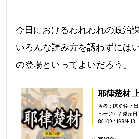
今日におけるわれわれの政治
いろんな読み方を誘わずには
の登場といってよいだろう。
耶律楚材 
著者：陳 舜臣
出
ページ）
発売日：1
86109
ISBN-13