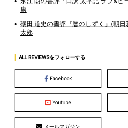
永江 朗の書評『口訳 太平記 ラブ&ピ
康
磯田 道史の書評『暦のしずく』(朝日新
太郎
ALL REVIEWSをフォローする
Facebook
Youtube
メールマガジン