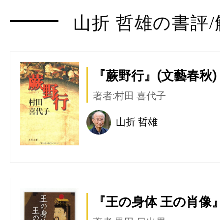
山折 哲雄の書評/
『蕨野行』(文藝春秋)
著者:村田 喜代子
山折 哲雄
『王の身体 王の肖像』