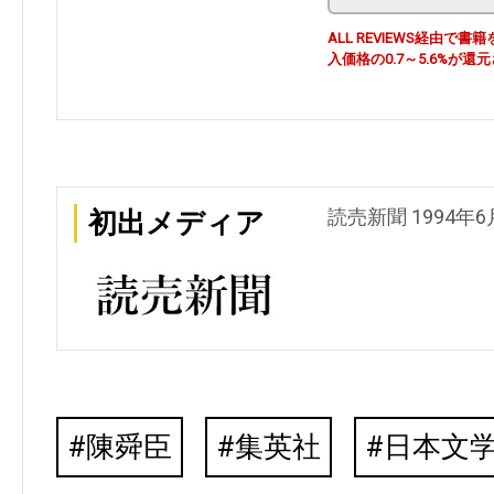
ALL REVIEWS経由
入価格の0.7～5.6%が還
読売新聞 1994年6
初出メディア
陳舜臣
集英社
日本文