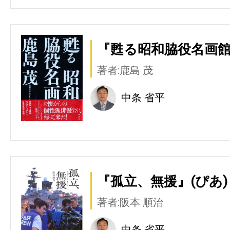
『甦る昭和脇役名画館
著者:鹿島 茂
中条 省平
『孤立、無援』(ぴあ)
著者:阪本 順治
中条 省平