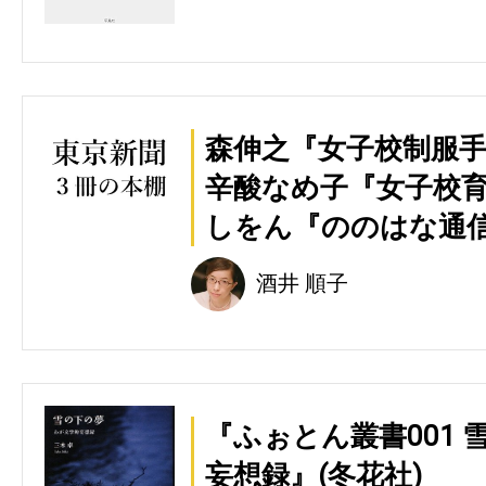
森伸之『女子校制服手
辛酸なめ子『女子校育
しをん『ののはな通信』(
酒井 順子
『ふぉとん叢書001 
妄想録』(冬花社)