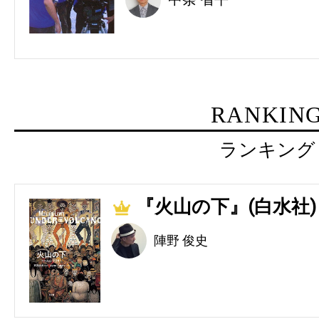
RANKIN
ランキング
『火山の下』(白水社)
1
陣野 俊史