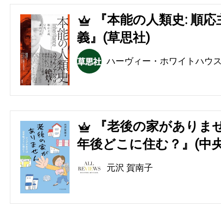
『本能の人類史: 順
4
義』(草思社)
ハーヴィー・ホワイトハウ
『老後の家がありませ
5
年後どこに住む？』(中央
元沢 賀南子