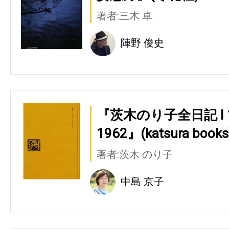
著者:三木 卓
陣野 俊史
『茨木のり子全日記 Ⅰ 194
1962』(katsura books
著者:茨木 のり子
中島 京子