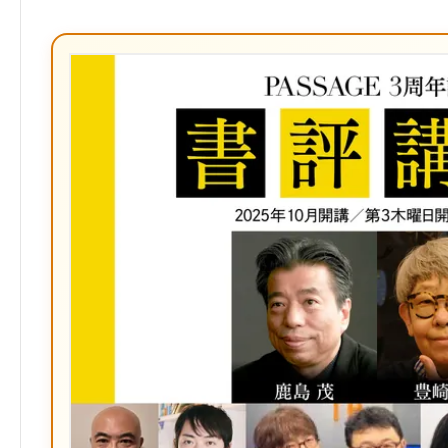
Twitter）
て
な
ブ
ッ
ク
マ
ー
ク