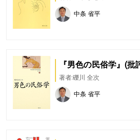
中条 省平
『男色の民俗学』(批評
著者:礫川 全次
中条 省平