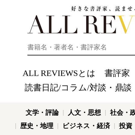
好きな書評家、読ませる書評。ALL REVIEWS
ALL REVIEWSとは
書評家
読書日記/コラム/対談・鼎談
文学・評論
人文・思想
社会・
歴史・地理
ビジネス・経済
投資