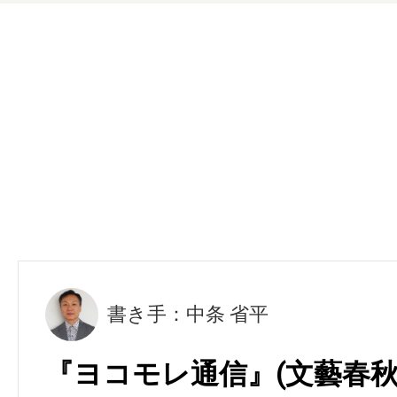
書き手：中条 省平
『ヨコモレ通信』(文藝春秋