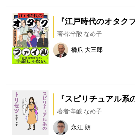
『江戸時代のオタクフ
著者:辛酸 なめ子
橋爪 大三郎
『スピリチュアル系の
著者:辛酸 なめ子
永江 朗