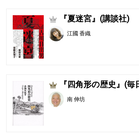
『夏迷宮』(講談社)
2
江國 香織
『四角形の歴史』(毎
3
南 伸坊