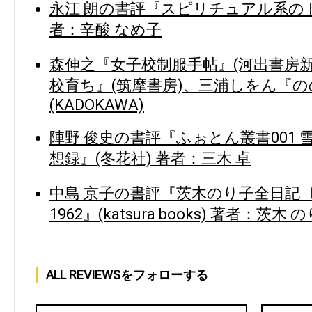
永江 朗の書評『スピリチュアル系のト
者：辛酸 なめ子
森伸之『女子校制服手帖』(河出書房
校育ち』(筑摩書房)、三浦しをん『
(KADOKAWA)
陣野 俊史の書評『ふぉとん叢書001 雪
想録』(冬花社) 著者：三木 卓
中島 京子の書評『茨木のり子全日記 Ⅰ 194
1962』(katsura books) 著者：茨木 
ALL REVIEWSをフォローする