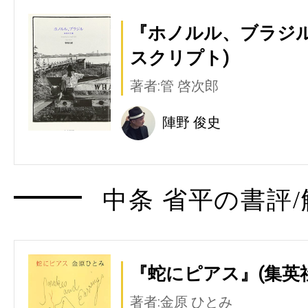
『ホノルル、ブラジル
スクリプト)
著者:管 啓次郎
陣野 俊史
中条 省平の書評/
『蛇にピアス』(集英社
著者:金原 ひとみ