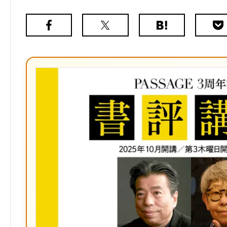
Facebook
X（旧
は
Poc
Twitter）
て
な
ブ
ッ
ク
マ
ー
ク