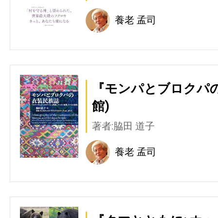
養老 孟司
『モンパとブロクパの
館)
著者:脇田 道子
養老 孟司