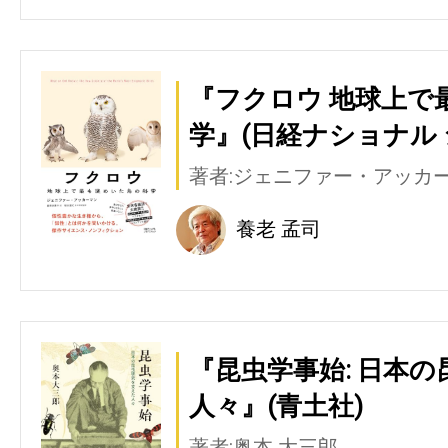
『フクロウ 地球上で
学』(日経ナショナル
著者:ジェニファー・アッカ
養老 孟司
『昆虫学事始: 日本
人々』(青土社)
著者:奥本 大三郎