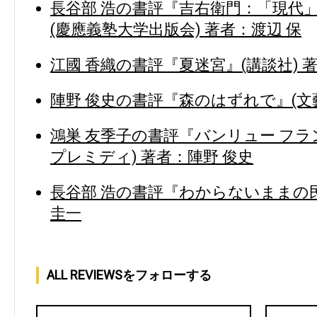
長谷部 浩の書評『吉右衛門：「現代
(慶應義塾大学出版会) 著者：渡辺 保
江國 香織の書評『夏迷宮』(講談社) 
陣野 俊史の書評『森のはずれで』(文藝
鴻巣 友季子の書評『バンリュー フラ
プレミディ) 著者：陣野 俊史
長谷部 浩の書評『わからないままの民
圭一
ALL REVIEWSをフォローする