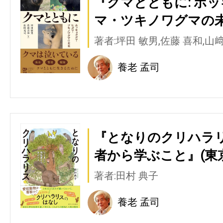
『クマとともに: ホ
マ・ツキノワグマの未
著者:坪田 敏男,佐藤 喜和,山
養老 孟司
『となりのクリハラリ
者から学ぶこと』(東
著者:田村 典子
養老 孟司