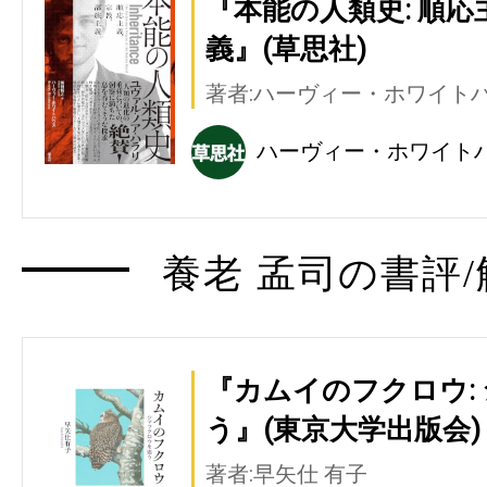
『本能の人類史: 順
義』(草思社)
著者:ハーヴィー・ホワイト
ハーヴィー・ホワイト
養老 孟司の書評/
『カムイのフクロウ:
う』(東京大学出版会)
著者:早矢仕 有子