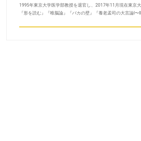
1995年東京大学医学部教授を退官し、2017年11月現在東
『形を読む』『唯脳論』『バカの壁』『養老孟司の大言論I〜II