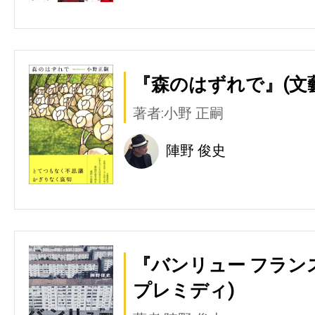
『森のはずれで』(文
著者:小野 正嗣
陣野 俊史
『バンリュー フラン
プレミディ)