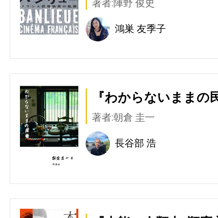
著者:陣野 俊史
鴻巣 友季子
『わからないままの民
著者:朝倉 圭一
長谷部 浩