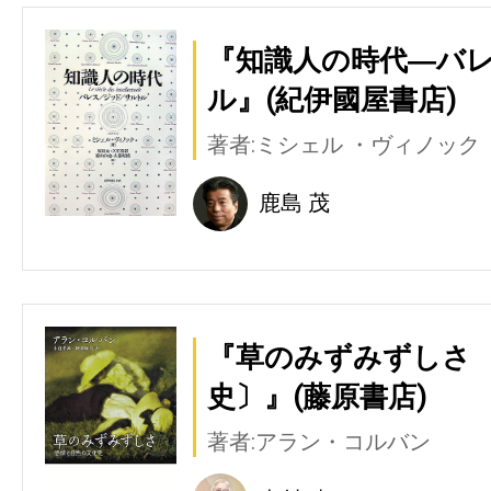
『知識人の時代―バレ
ル』(紀伊國屋書店)
著者:ミシェル ・ヴィノック
鹿島 茂
『草のみずみずしさ 
史〕』(藤原書店)
著者:アラン・コルバン