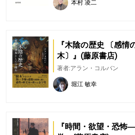
本村 凌二
『木陰の歴史 〔感情
木〕』(藤原書店)
著者:アラン・コルバン
堀江 敏幸
『時間・欲望・恐怖