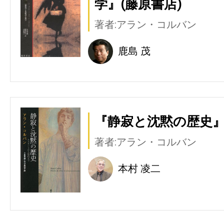
学』(藤原書店)
著者:アラン・コルバン
鹿島 茂
『静寂と沈黙の歴史』
著者:アラン・コルバン
本村 凌二