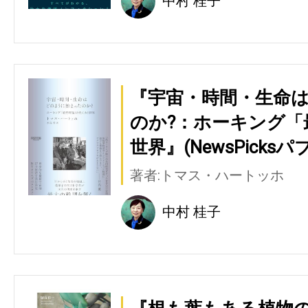
中村 桂子
『宇宙・時間・生命
のか?：ホーキング「
世界』(NewsPicks
著者:トマス・ハートッホ
中村 桂子