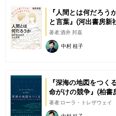
『人間とは何だろう
と言葉』(河出書房新社
著者:酒井 邦嘉
中村 桂子
『深海の地図をつくる
命がけの競争』(柏書房
著者:ローラ・トレザウェイ