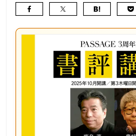
Facebook
X（旧
は
Poc
Twitter）
て
な
ブ
ッ
ク
マ
ー
ク