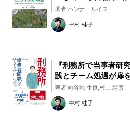
著者:ハンナ・ルイス
中村 桂子
『刑務所で当事者研究
践とチーム処遇が扉を
著者:向谷地 生良,村上 靖彦
中村 桂子