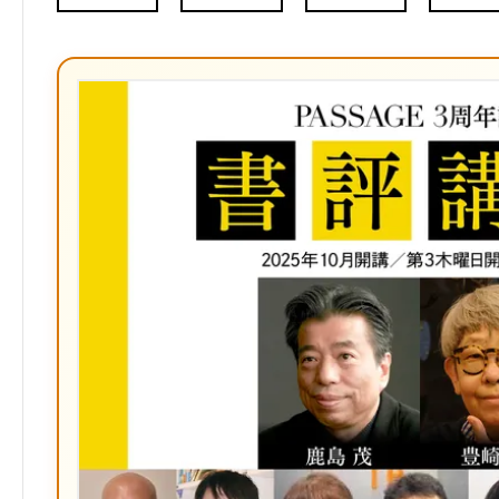
Facebook
X（旧
は
Poc
Twitter）
て
な
ブ
ッ
ク
マ
ー
ク