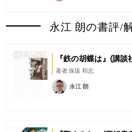
永江 朗の書評/
『鉄の胡蝶は』(講談社
著者:保坂 和志
永江 朗