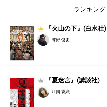
ランキング
『火山の下』(白水社)
1
陣野 俊史
『夏迷宮』(講談社)
2
江國 香織