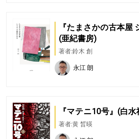
『たまさかの古本屋 
(亜紀書房)
著者:鈴木 創
永江 朗
『マテニ10号』(白水
著者:黄 晳暎