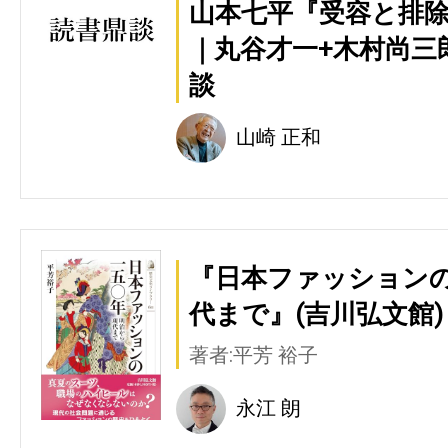
山本七平『受容と排除
｜丸谷才一+木村尚三
談
山崎 正和
『日本ファッションの
代まで』(吉川弘文館)
著者:平芳 裕子
永江 朗