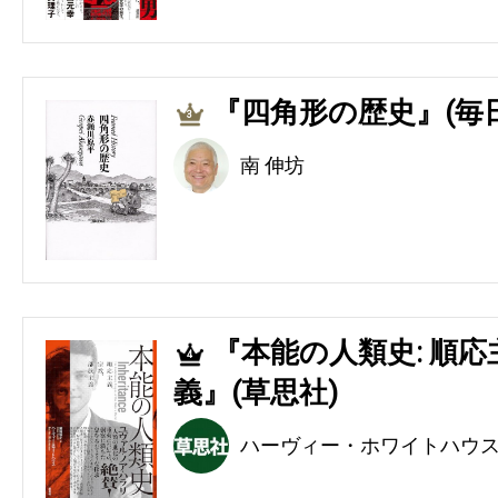
『四角形の歴史』(毎
3
南 伸坊
『本能の人類史: 順
4
義』(草思社)
ハーヴィー・ホワイトハウ