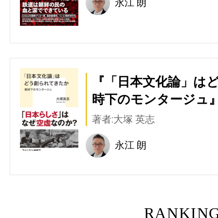
永江 朗
『「日本文化論」はど
時下のモンタージュ』
著者:大塚 英志
永江 朗
RANKIN