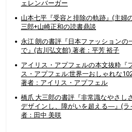
ェレンバーガー
山本七平『受容と排除の軌跡』(主婦の
三郎+山崎正和の読書鼎談
永江 朗の書評『日本ファッションの一
で』(吉川弘文館) 著者：平芳 裕子
アイリス・アプフェルの本文抜粋『フ
ス・アプフェル:世界一おしゃれな10
著者：アイリス・アプフェル
橋爪 大三郎の書評『非常識なやさし
デザインし、障がいを超える―』(ラ
者：田中 美咲