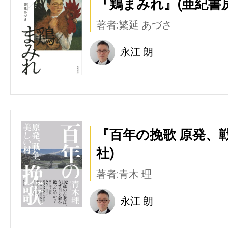
『鶏まみれ』(亜紀書房
著者:繁延 あづさ
永江 朗
『百年の挽歌 原発、
社)
著者:青木 理
永江 朗