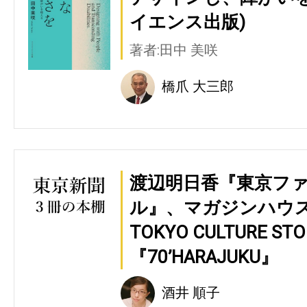
イエンス出版)
著者:田中 美咲
橋爪 大三郎
渡辺明日香『東京フ
ル』、マガジンハウス 『W
TOKYO CULTURE 
『70’HARAJUKU』
酒井 順子