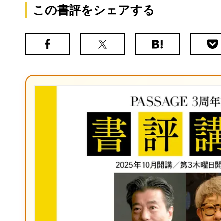
この書評をシェアする
Facebook
X（旧
は
Poc
Twitter）
て
な
ブ
ッ
ク
マ
ー
ク