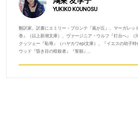
鴻巣 友季子
YUKIKO KOUNOSU
翻訳家。訳書にエミリー・ブロンテ『嵐が丘』、マーガレット
巻』（以上新潮文庫）、ヴァージニア・ウルフ『灯台へ』（河出書
クッツェー『恥辱』（ハヤカワepi文庫）、『イエスの幼子
ウッド『昏き目の暗殺者』『誓願』…