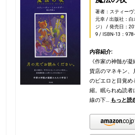
著者：スティーヴ
元幸
出版社：白
ジ）
発売日：2016
9
ISBN-13：978
内容紹介:
《作家の神髄が凝縮
貨店のマネキン、
のピエロと目覚め
縮。眠られぬ読者
線の下…
もっと読