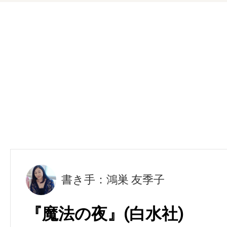
書き手：鴻巣 友季子
『魔法の夜』(白水社)