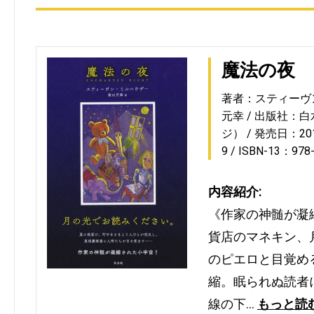
魔法の夜
著者：スティーヴ
元幸
出版社：白
ジ）
発売日：2016
9
ISBN-13：978
内容紹介:
《作家の神髄が凝縮
貨店のマネキン、
のピエロと目覚め
縮。眠られぬ読者
線の下…
もっと読