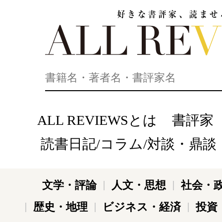
好きな書評家、読ませる書評。ALL REVIEWS
ALL REVIEWSとは
書評家
読書日記/コラム/対談・鼎談
文学・評論
人文・思想
社会・
歴史・地理
ビジネス・経済
投資