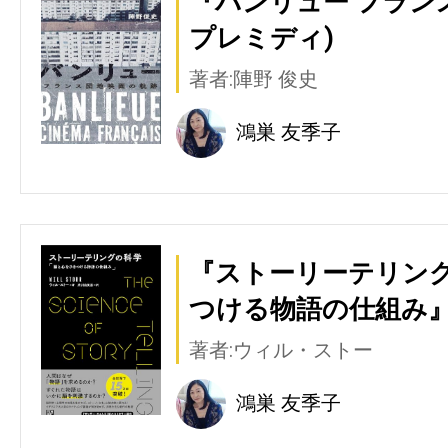
『バンリュー フラン
プレミディ)
著者:陣野 俊史
鴻巣 友季子
『ストーリーテリング
つける物語の仕組み』
著者:ウィル・ストー
鴻巣 友季子