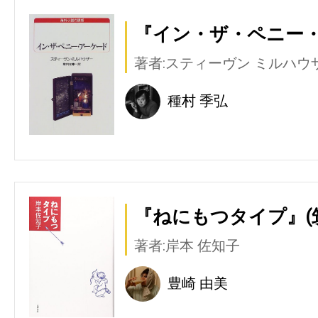
『イン・ザ・ペニー・
著者:スティーヴン ミルハウ
種村 季弘
『ねにもつタイプ』(
著者:岸本 佐知子
豊崎 由美