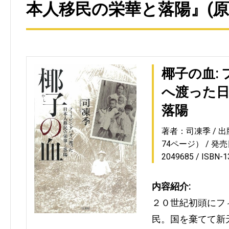
本人移民の栄華と落陽』(原
椰子の血:
へ渡った日
落陽
著者：司凍季
出
74ページ）
発売日
2049685
ISBN-
内容紹介:
２０世紀初頭にフ
民。国を棄てて新