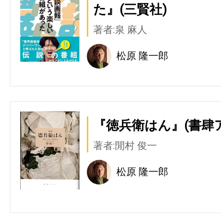
た』(三賢社)
著者:泉 麻人
松原 隆一郎
『徳兵衛はん』(書肆
著者:閒村 俊一
松原 隆一郎