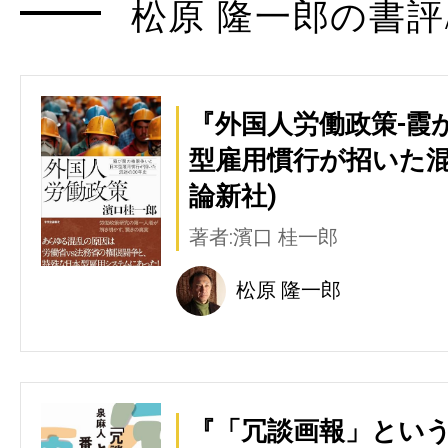
松原 隆一郎の書評
『外国人労働政策-霞
型雇用慣行が招いた混
論新社)
著者:濱口 桂一郎
松原 隆一郎
『「冗談画報」とい