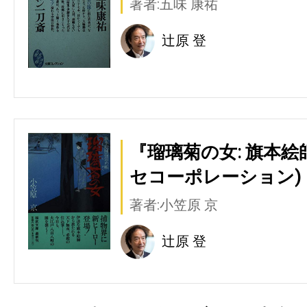
著者:五味 康祐
辻原 登
『瑠璃菊の女: 旗本絵
セコーポレーション)
著者:小笠原 京
辻原 登