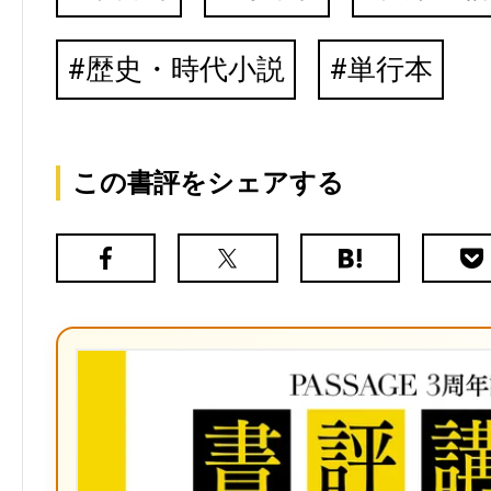
歴史・時代小説
単行本
この書評をシェアする
Facebook
X（旧
は
Poc
Twitter）
て
な
ブ
ッ
ク
マ
ー
ク