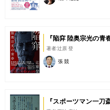
『陥穽 陸奥宗光の青
著者:辻原 登
張 競
『スポーツマン一刀斎