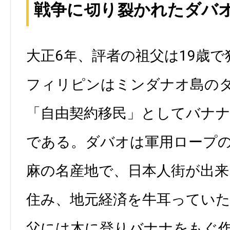
戦争に切り裂かれたダバ
大正6年、評者の祖父は19歳
フィリピンはミンダナオ島の
「自由契約移民」としてバナ
である。ダバオは軍用ロープ
麻の名産地で、日本人街が出
住み、地元経済を牛耳ってい
父には木に登りバナナをもぐ