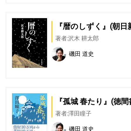
『暦のしずく』(朝日
著者:沢木 耕太郎
磯田 道史
『孤城 春たり』(徳間
著者:澤田瞳子
磯田 道史