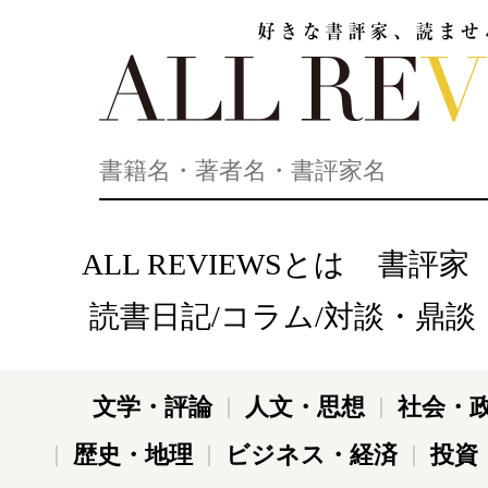
好きな書評家、読ませる書評。ALL REVIEWS
ALL REVIEWSとは
書評家
読書日記/コラム/対談・鼎談
文学・評論
人文・思想
社会・
歴史・地理
ビジネス・経済
投資