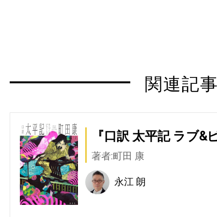
関連記
『口訳 太平記 ラブ&
著者:町田 康
永江 朗