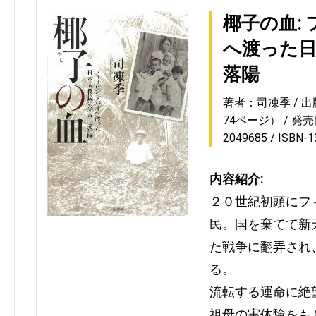
椰子の血:
へ渡った日
落陽
著者：司凍季
出
74ページ）
発売日
2049685
ISBN-
内容紹介:
２０世紀初頭にフ
民。国を棄てて新
た戦争に翻弄され
る。
流転する運命に絶
祖母の実体験をも