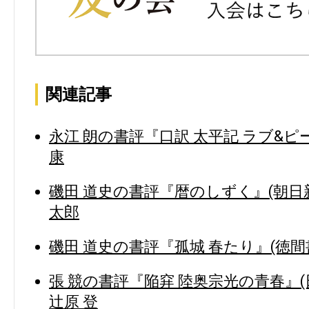
関連記事
永江 朗の書評『口訳 太平記 ラブ&ピ
康
磯田 道史の書評『暦のしずく』(朝日新
太郎
磯田 道史の書評『孤城 春たり』(徳間
張 競の書評『陥穽 陸奥宗光の青春』(
辻原 登