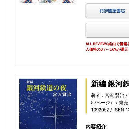
ALL REVIEWS経由
入価格の0.7～5.6%が還
新編 銀河
著者：宮沢 賢治
57ページ）
発売日
1092052
ISBN-
内容紹介: