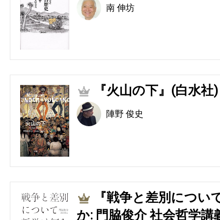
南 伸坊
『火山の下』(白水社)
2
陣野 俊史
『戦争と差別につい
3
か: 門脇俊介 社会哲学講