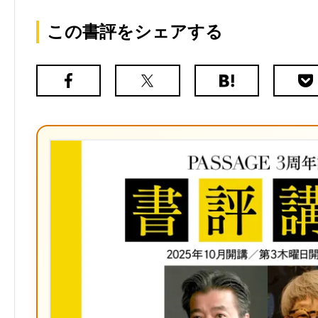
この書評をシェアする
Facebook
X（旧
は
Poc
Twitter）
て
な
ブ
ッ
ク
マ
ー
ク