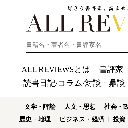
好きな書評家、読ませる書評。ALL REVIEWS
ALL REVIEWSとは
書評家
読書日記/コラム/対談・鼎談
文学・評論
人文・思想
社会・
歴史・地理
ビジネス・経済
投資