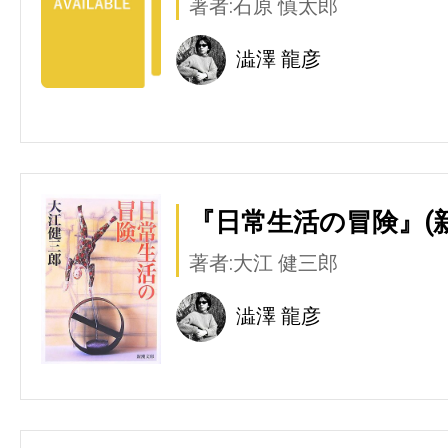
著者:石原 慎太郎
澁澤 龍彦
『日常生活の冒険』(
著者:大江 健三郎
澁澤 龍彦