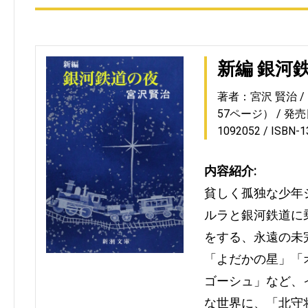
新編 銀河
著者：宮沢 賢治
57ページ）
発売日
1092052
ISBN-
内容紹介:
貧しく孤独な少年
ルラと銀河鉄道に
をする、永遠の未
「よだかの星」「
ゴーシュ」など、
な世界に、「北守