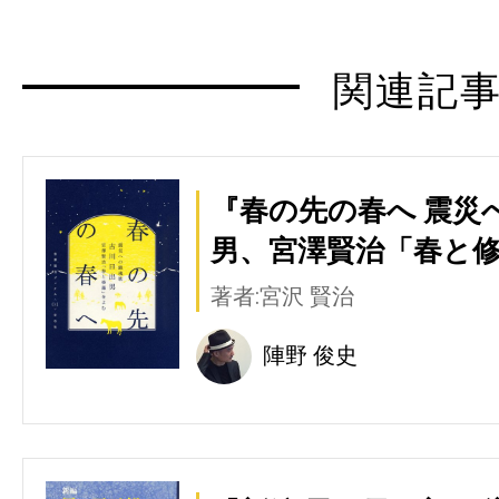
関連記
『春の先の春へ 震災
男、宮澤賢治「春と修
著者:宮沢 賢治
陣野 俊史