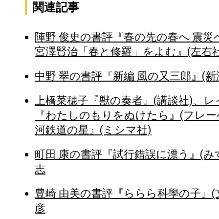
関連記事
陣野 俊史の書評『春の先の春へ 震災
宮澤賢治「春と修羅」をよむ』(左右社
中野 翠の書評『新編 風の又三郎』(新
上橋菜穂子『獣の奏者』(講談社)、
『わたしのもりをぬけたら』(フレー
河鉄道の星』(ミシマ社)
町田 康の書評『試行錯誤に漂う』(みす
志
豊崎 由美の書評『ららら科學の子』(文
彦