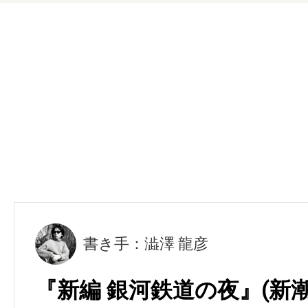
書き手：澁澤 龍彦
『新編 銀河鉄道の夜』(新潮