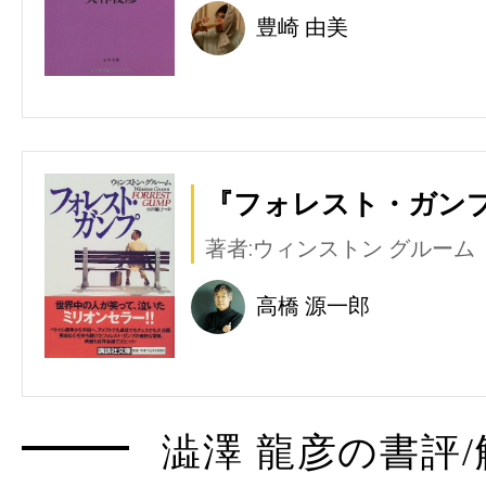
豊崎 由美
『フォレスト・ガンプ
著者:ウィンストン グルーム
高橋 源一郎
澁澤 龍彦の書評/