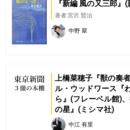
『新編 風の又三郎』(
著者:宮沢 賢治
中野 翠
上橋菜穂子『獣の奏者
ル・ウッドワース『
ら』(フレーベル館)
の星』(ミシマ社)
中江 有里