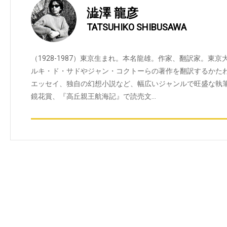
澁澤 龍彦
TATSUHIKO SHIBUSAWA
（1928-1987）東京生まれ。本名龍雄。作家、翻訳家。東
ルキ・ド・サドやジャン・コクトーらの著作を翻訳するかた
エッセイ、独自の幻想小説など、幅広いジャンルで旺盛な執
鏡花賞、『高丘親王航海記』で読売文…