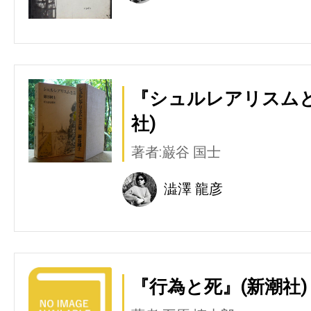
『シュルレアリスムと
社)
著者:巌谷 国士
澁澤 龍彦
『行為と死』(新潮社)