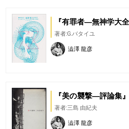
『有罪者―無神学大全
著者:G.バタイユ
澁澤 龍彦
『美の襲撃―評論集』
著者:三島 由紀夫
澁澤 龍彦