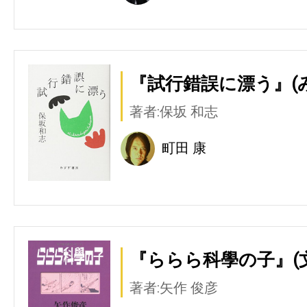
『試行錯誤に漂う』(
著者:保坂 和志
町田 康
『ららら科學の子』(
著者:矢作 俊彦