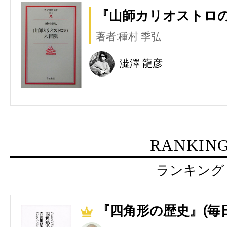
『山師カリオストロの
著者:種村 季弘
澁澤 龍彦
RANKIN
ランキング
『四角形の歴史』(毎
1