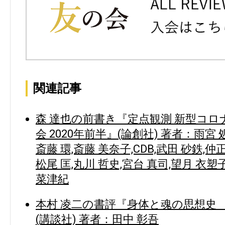
関連記事
森 達也の前書き『定点観測 新型コ
会 2020年前半』(論創社) 著者：雨宮 
斎藤 環,斎藤 美奈子,CDB,武田 砂鉄,仲正
松尾 匡,丸川 哲史,宮台 真司,望月 衣塑子
菜津紀
本村 凌二の書評『身体と魂の思想史
(講談社) 著者：田中 彰吾