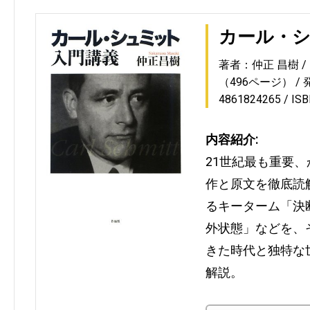
カール・
著者：仲正 昌樹
（496ページ）
4861824265
IS
内容紹介:
21世紀最も重要、
作と原文を徹底読
るキーターム「決
外状態」などを、
きた時代と独特な
解説。