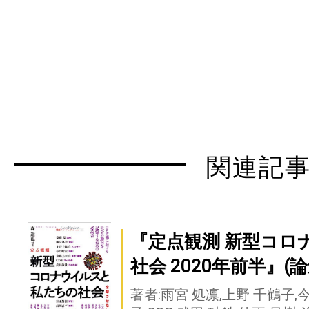
関連記
『定点観測 新型コロ
社会 2020年前半』(論
著者:雨宮 処凛,上野 千鶴子,今