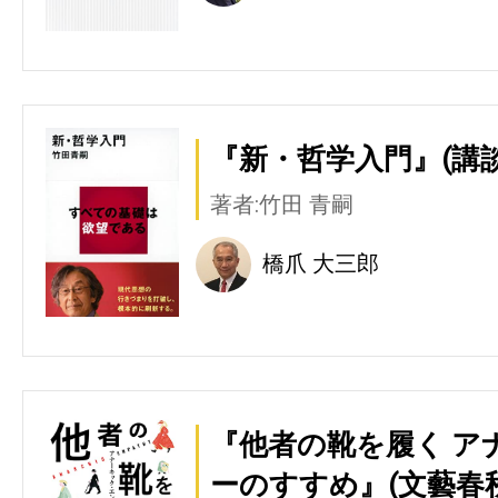
『新・哲学入門』(講談
著者:竹田 青嗣
橋爪 大三郎
『他者の靴を履く ア
ーのすすめ』(文藝春秋