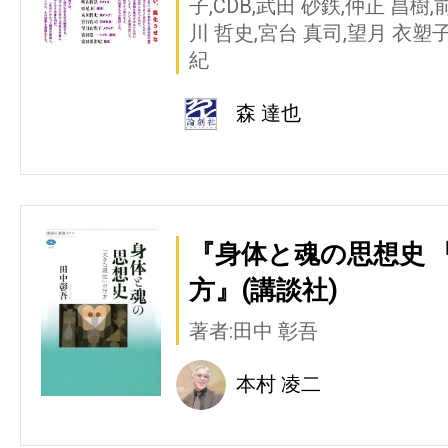
子,CDB,武田 砂鉄,仲正 昌樹,
川 哲史,宮台 真司,望月 衣塑子
紀
森 達也
『身体と魂の思想史 
方』(講談社)
著者:田中 彰吾
本村 凌二