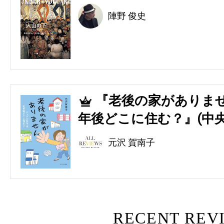
陣野 俊史
『老後の家がありませ
5
年後どこに住む？』(中央
元沢 賀南子
RECENT REV