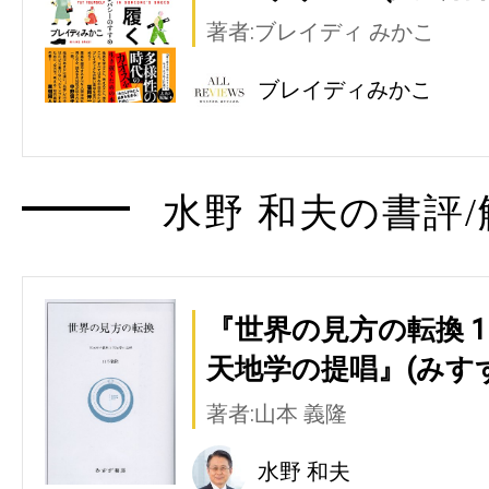
著者:ブレイディ みかこ
ブレイディみかこ
水野 和夫の書評/
『世界の見方の転換 1
天地学の提唱』(みす
著者:山本 義隆
水野 和夫