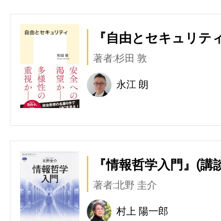
『自由とセキュリティ
著者:杉田 敦
永江 朗
『情報哲学入門』(講談
著者:北野 圭介
村上 陽一郎