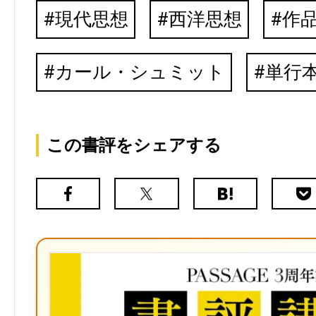
現代思想
西洋思想
作
カール・シュミット
単行
この書評をシェアする
Facebook
X（旧
は
Poc
Twitter）
て
な
ブ
ッ
ク
マ
ー
ク