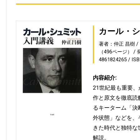
カール・
著者：仲正 昌樹
（496ページ）
4861824265
IS
内容紹介:
21世紀最も重要、
作と原文を徹底読
るキーターム「決
外状態」などを、
きた時代と独特な
解説。