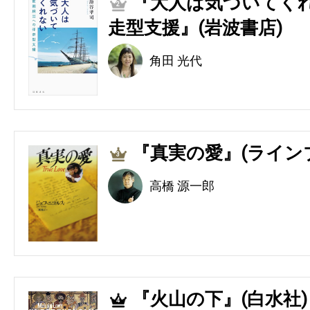
『大人は気づいてくれ
2
走型支援』(岩波書店)
角田 光代
『真実の愛』(ライン
3
高橋 源一郎
『火山の下』(白水社)
4