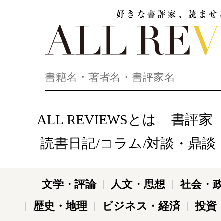
好きな書評家、読ませる書評。ALL REVIEWS
ALL REVIEWSとは
書評家
読書日記/コラム/対談・鼎談
文学・評論
人文・思想
社会・
歴史・地理
ビジネス・経済
投資