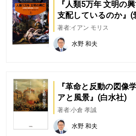
『人類5万年 文明の興
支配しているのか』(
著者:イアン モリス
水野 和夫
『革命と反動の図像学
アと風景』(白水社)
著者:小倉 孝誠
水野 和夫