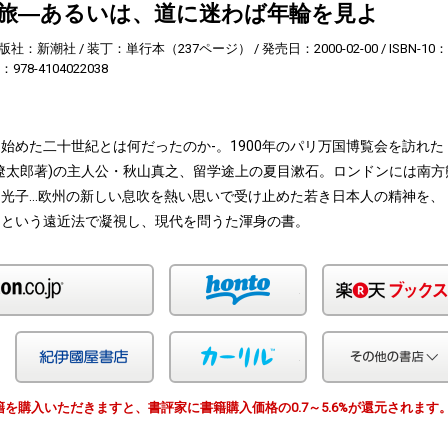
への旅―あるいは、道に迷わば年輪を見よ
版社：新潮社
装丁：単行本（237ページ）
発売日：2000-02-00
ISBN-10：
3：978-4104022038
始めた二十世紀とは何だったのか-。1900年のパリ万国博覧会を訪れた
遼太郎著)の主人公・秋山真之、留学途上の夏目漱石。ロンドンには南方
光子…欧州の新しい息吹を熱い思いで受け止めた若き日本人の精神を、
」という遠近法で凝視し、現代を問うた渾身の書。
Amazon
honto
Yahoo!ショッピング
紀伊国屋
カーリル
由で書籍を購入いただきますと、書評家に書籍購入価格の0.7～5.6%が還元されます