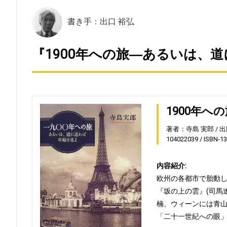
書き手：出口 裕弘
『1900年への旅―あるいは、道
1900年
著者：寺島 実郎
出
104022039
ISBN-1
内容紹介:
欧州の各都市で胎動し
『坂の上の雲』(司馬
楠、ウィーンには青山
「二十一世紀への眼