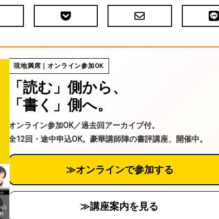
Pocket
メ
LIN
で
ー
送
ル
る
現地満席｜オンライン参加OK
「読む」側から、
「書く」側へ。
オンライン参加OK／過去回アーカイブ付。
全12回・途中申込OK。豪華講師陣の書評講座、開催中。
≫オンラインで参加する
≫講座案内を見る