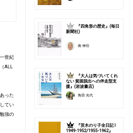
『四角形の歴史』(毎日
2
新聞社)
南 伸坊
一世紀
ALL
『大人は気づいてくれ
3
ない 貧困脱出への伴走型支
援』(岩波書店)
あった
角田 光代
してい
勉強の
『茨木のり子全日記 Ⅰ
4
1949-1952/1955-1962』