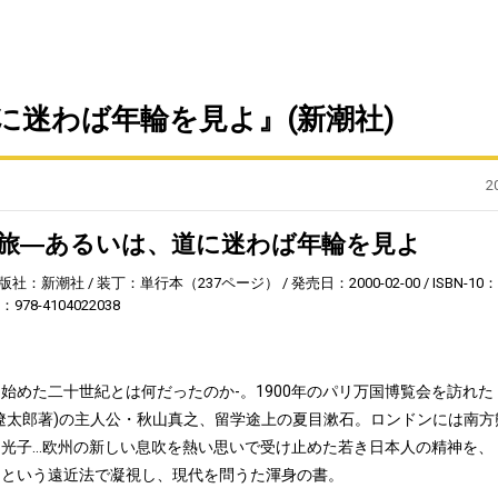
に迷わば年輪を見よ』(新潮社)
2
への旅―あるいは、道に迷わば年輪を見よ
版社：新潮社
装丁：単行本（237ページ）
発売日：2000-02-00
ISBN-10：
3：978-4104022038
始めた二十世紀とは何だったのか-。1900年のパリ万国博覧会を訪れた
遼太郎著)の主人公・秋山真之、留学途上の夏目漱石。ロンドンには南方
光子…欧州の新しい息吹を熱い思いで受け止めた若き日本人の精神を、
」という遠近法で凝視し、現代を問うた渾身の書。