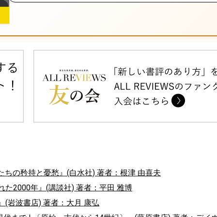
ちの矜持と憂愁』(白水社) 著者：根津 由喜夫
2000年』(講談社) 著者：平田 雅博
(岩波書店) 著者：大月 康弘