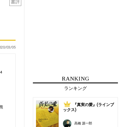
書評
020/03/05
4
RANKING
ランキング
『真実の愛』(ラインブ
1
熊
ックス)
高橋 源一郎