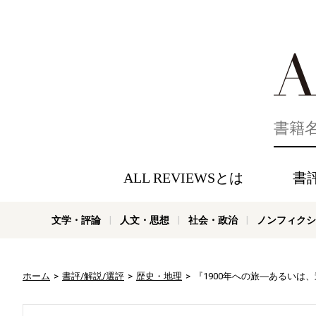
好きな書評
ALL REVIEWSとは
書
文学・評論
人文・思想
社会・政治
ノンフィクシ
ホーム
書評/解説/選評
歴史・地理
『1900年への旅―あるいは