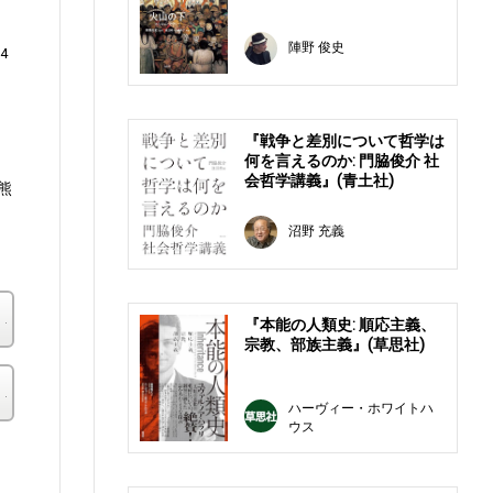
陣野 俊史
4
『戦争と差別について哲学は
何を言えるのか: 門脇俊介 社
会哲学講義』(青土社)
熊
沼野 充義
楽天ブックス
『本能の人類史: 順応主義、
宗教、部族主義』(草思社)
その他の書店
ハーヴィー・ホワイトハ
ウス
。