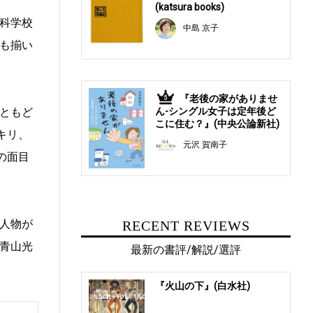
(katsura books)
科学校
中島 京子
も揃い
『老後の家がありませ
5
ともど
ん-シングル女子は定年後ど
こに住む？』(中央公論新社)
キリ、
元沢 賀南子
の面目
人物が
RECENT REVIEWS
青山光
最新の書評/解説/選評
『火山の下』(白水社)