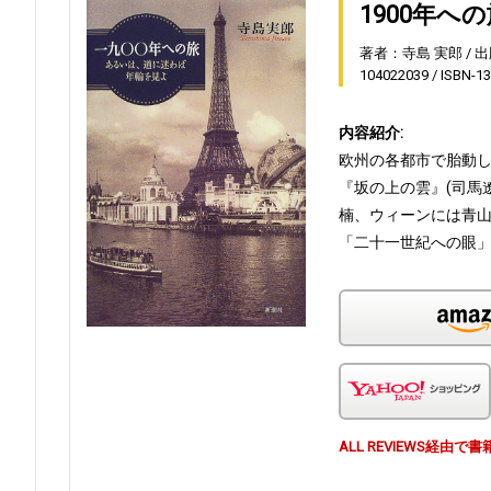
1900年
著者：寺島 実郎
出
104022039
ISBN-1
内容紹介:
欧州の各都市で胎動し
『坂の上の雲』(司馬
楠、ウィーンには青山
「二十一世紀への眼
ALL REVIEWS経