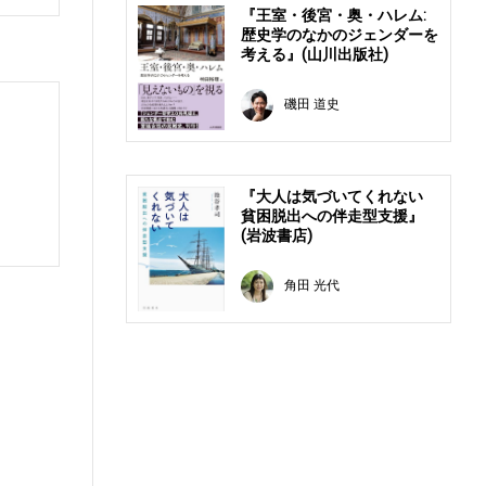
『王室・後宮・奥・ハレム:
歴史学のなかのジェンダーを
考える』(山川出版社)
磯田 道史
『大人は気づいてくれない
貧困脱出への伴走型支援』
(岩波書店)
角田 光代