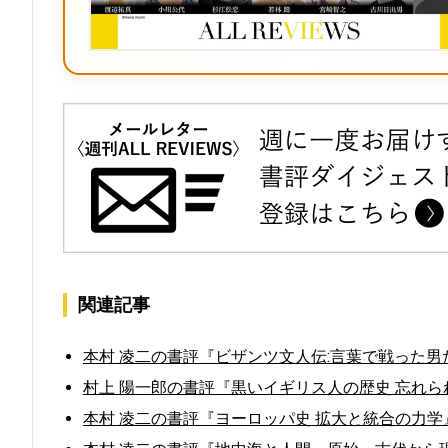
関連記事
本村 凌二の書評『ビザンツ文人伝:言葉で戦った男た
村上 陽一郎の書評『黒いイギリス人の歴史 忘れられた
本村 凌二の書評『ヨーロッパ史 拡大と統合の力学』