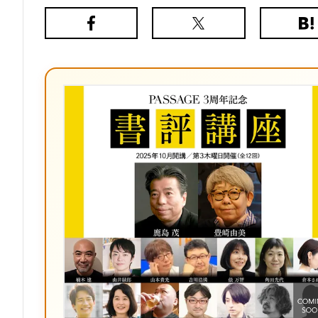
Facebook
X（旧
は
Twitter）
て
な
ブ
ッ
ク
マ
ー
ク