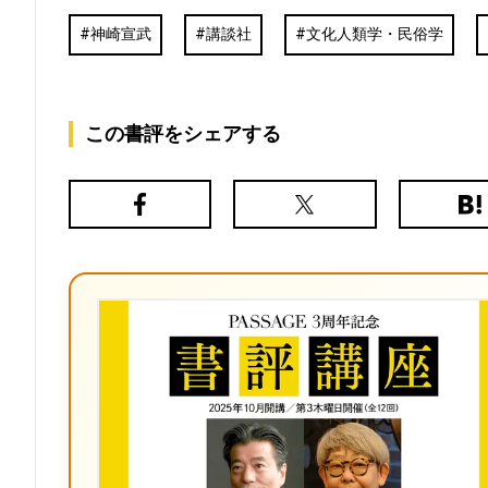
神崎宣武
講談社
文化人類学・民俗学
この書評をシェアする
Facebook
X（旧
は
Twitter）
て
な
ブ
ッ
ク
マ
ー
ク