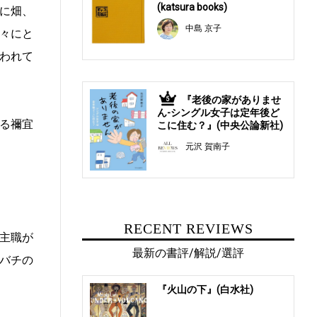
(katsura books)
に畑、
中島 京子
々にと
われて
『老後の家がありませ
5
ん-シングル女子は定年後ど
る禰宜
こに住む？』(中央公論新社)
元沢 賀南子
RECENT REVIEWS
主職が
最新の書評/解説/選評
バチの
『火山の下』(白水社)