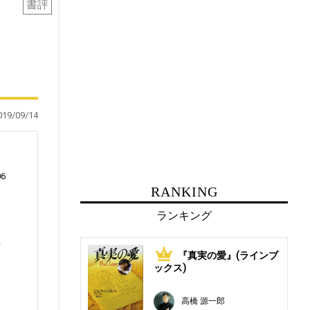
書評
019/09/14
06
RANKING
ランキング
事
『真実の愛』(ラインブ
1
ックス)
高橋 源一郎