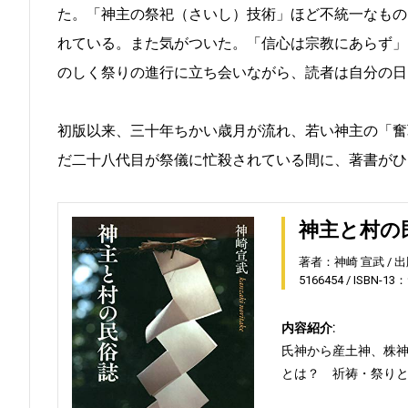
た。「神主の祭祀（さいし）技術」ほど不統一なもの
れている。また気がついた。「信心は宗教にあらず」
のしく祭りの進行に立ち会いながら、読者は自分の日
初版以来、三十年ちかい歳月が流れ、若い神主の「奮
だ二十八代目が祭儀に忙殺されている間に、著書がひ
神主と村の
著者：神崎 宣武
出
5166454
ISBN-13：
内容紹介:
氏神から産土神、株
とは？ 祈祷・祭り