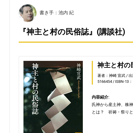
書き手：池内 紀
『神主と村の民俗誌』(講談社)
神主と村の
著者：神崎 宣武
出
5166454
ISBN-13：
内容紹介:
氏神から産土神、株
とは？ 祈祷・祭り