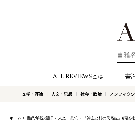
好きな書評
ALL REVIEWSとは
書
文学・評論
人文・思想
社会・政治
ノンフィクシ
ホーム
書評/解説/選評
人文・思想
『神主と村の民俗誌』(講談社