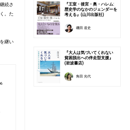
『王室・後宮・奥・ハレム:
継続さ
歴史学のなかのジェンダーを
く。た
考える』(山川出版社)
磯田 道史
を継い
『大人は気づいてくれない
貧困脱出への伴走型支援』
(岩波書店)
角田 光代
06
事