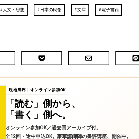
人文・思想
日本の民俗
文庫
電子書籍
Pocket
メ
LIN
で
ー
送
ル
る
現地満席｜オンライン参加OK
「読む」側から、
「書く」側へ。
オンライン参加OK／過去回アーカイブ付。
全12回・途中申込OK。豪華講師陣の書評講座、開催中。