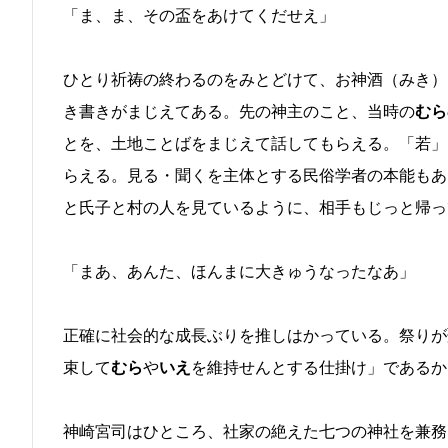
「ま、ま、その盃をあけてくだせえ」
ひとり祈祷の終わるのをみとどけて、お神酒（みき）
き書きがまじえてある。先の神主のこと、当時の
むら
とを、土地ことばをまじえて話してもらえる。「若」
らえる。見る・聞くを主体とする民俗学者の本能もあ
と氏子と村の人を見ているように、相手もじっと帰っ
「まあ、あんた、ほんまに大きゅうなったなあ」
正確に社会的な成長ぶりを推しはかっている。祭りが
束して
むら
や
いえ
を維持せんとする仕掛け」であるか
神崎宮司はひところ、社家の絶えた七つの神社を兼務