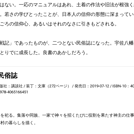
はない。一応のマニュアルはあれ、土着の作法や旧法が根強く
。若さの学びとったことが、日本人の信仰の形態に深まってい
ごろの信仰心、あるいはそれのなさに引きもどされる。
戦記」であったものが、二つとない民俗誌になった。宇佐八幡
とりでに成長した。良書のあかしだろう。
民俗誌
版社：講談社
装丁：文庫（272ページ）
発売日：2019-07-12
ISBN-10：4
978-4065166451
神を祀る。集落や同族、一家で神々を招くたびに役割を果たす神主の仕
と村の暮らしを描く。