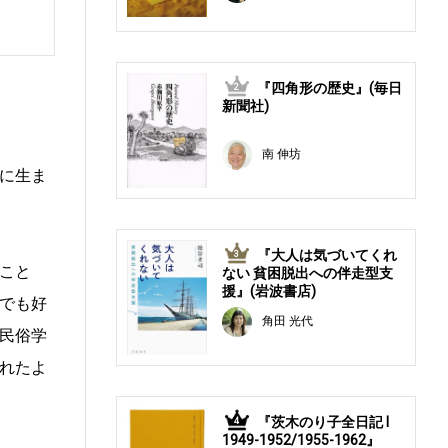
『四角形の歴史』(毎日
2
新聞社)
南 伸坊
に生ま
『大人は気づいてくれ
3
こと
ない 貧困脱出への伴走型支
援』(岩波書店)
でも好
角田 光代
民俗学
れたよ
『茨木のり子全日記 Ⅰ
4
1949-1952/1955-1962』