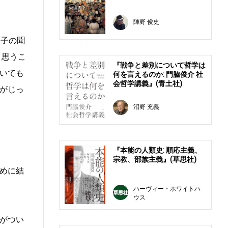
陣野 俊史
氏子の聞
と思うこ
『戦争と差別について哲学は
いても
何を言えるのか: 門脇俊介 社
会哲学講義』(青土社)
がじっ
沼野 充義
『本能の人類史: 順応主義、
宗教、部族主義』(草思社)
めに結
ハーヴィー・ホワイトハ
ウス
がつい