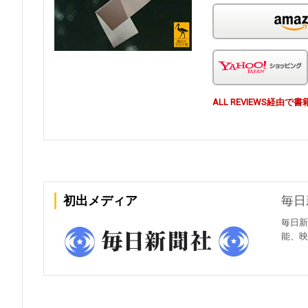
ALL REVIEWS経
初出メディア
毎日
毎日新
能、映