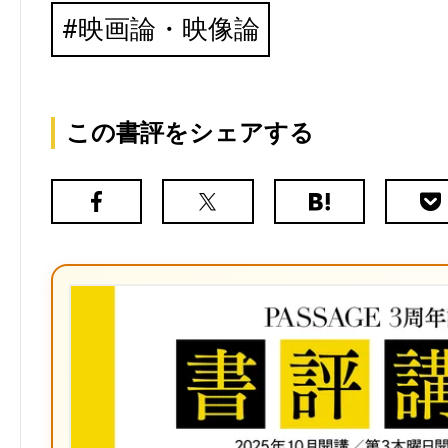
映画論・映像論
この書評をシェアする
Facebook
X（旧
は
Poc
Twitter）
て
な
ブ
ッ
ク
マ
ー
ク