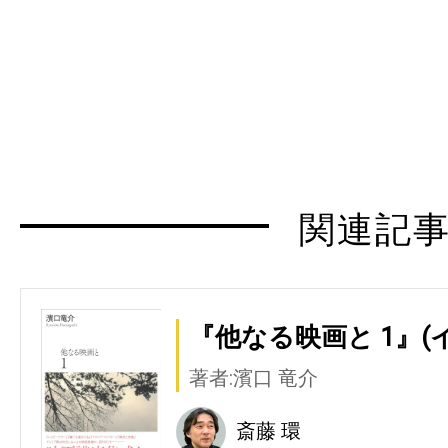
関連記
『他なる映画と 1』(
著者:濱口 竜介
斎藤 環