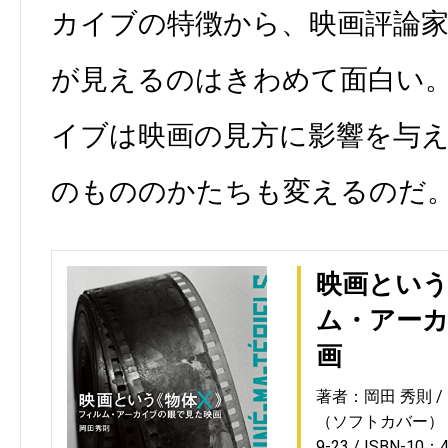
カイブの特徴から、映画評論
が見えるのはきわめて面白い
イブは映画の見方に影響を与
のもののかたちも変えるのだ
映画という
ム・アー
画
著者：岡田 秀則
（ソフトカバー）
9-23
ISBN-10：4