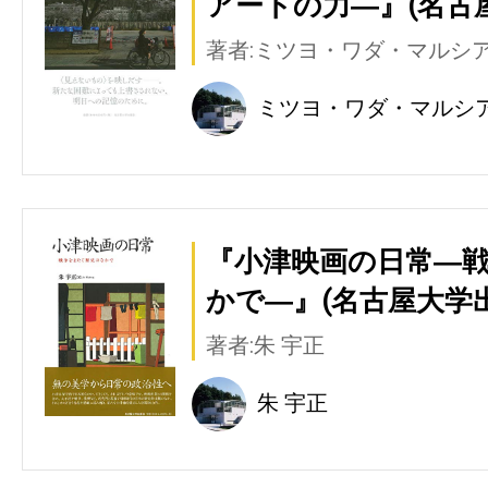
アートの力―』(名古
著者:ミツヨ・ワダ・マルシ
ミツヨ・ワダ・マルシ
『小津映画の日常―
かで―』(名古屋大学
著者:朱 宇正
朱 宇正