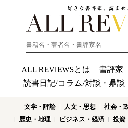
好きな書評家、読ませる書評。ALL REVIEWS
ALL REVIEWSとは
書評家
読書日記/コラム/対談・鼎談
文学・評論
人文・思想
社会・
歴史・地理
ビジネス・経済
投資