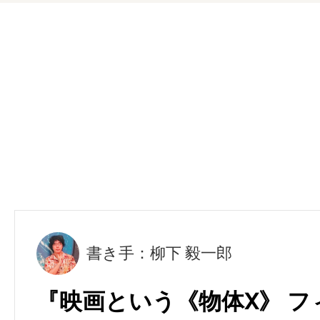
書き手：柳下 毅一郎
『映画という《物体X》 