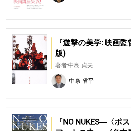
『遊撃の美学: 映画
版)
著者:中島 貞夫
中条 省平
『NO NUKES―〈ポ