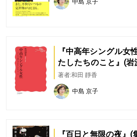
中島 京子
『中高年シングル女性
たしたちのこと』(岩
著者:和田 靜香
中島 京子
『百日と無限の夜』(