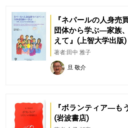
『ネパールの人身売
団体から学ぶ―家族
えて』(上智大学出版)
著者:田中 雅子
旦 敬介
『ボランティア―も
(岩波書店)