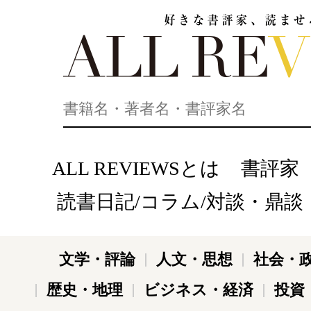
好きな書評家、読ませる書評。ALL REVIEWS
ALL REVIEWSとは
書評家
読書日記/コラム/対談・鼎談
文学・評論
人文・思想
社会・
歴史・地理
ビジネス・経済
投資