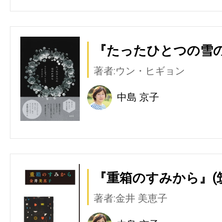
『たったひとつの雪の
著者:ウン・ヒギョン
中島 京子
『重箱のすみから』(
著者:金井 美恵子