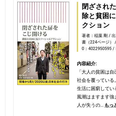
閉ざされた
除と貧困
クション
著者：稲葉 剛
出
書（224ページ）
0：4022950595
内容紹介:
「大人の貧困は自
社会を覆っている
生活に困窮してい
風潮はますます強
人が失うの…
もっ