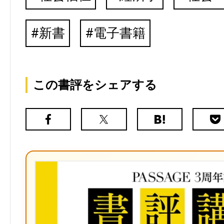
新書
電子書籍
この書評をシェアする
Facebook
X（旧
は
Poc
Twitter）
て
な
ブ
ッ
ク
マ
ー
ク