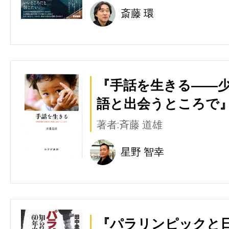
斎藤 環
『手話を生きる――
語と出会うところで』
著者:斉藤 道雄
星野 智幸
『パラリンピックと日