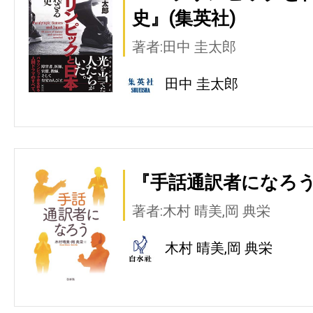
史』(集英社)
著者:田中 圭太郎
田中 圭太郎
『手話通訳者になろう
著者:木村 晴美,岡 典栄
木村 晴美,岡 典栄