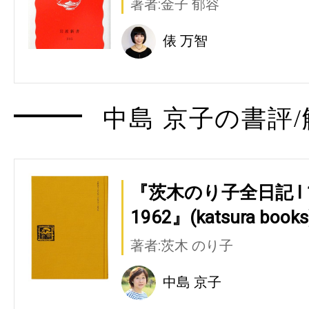
著者:金子 郁容
俵 万智
中島 京子の書評/
『茨木のり子全日記 Ⅰ 194
1962』(katsura books
著者:茨木 のり子
中島 京子