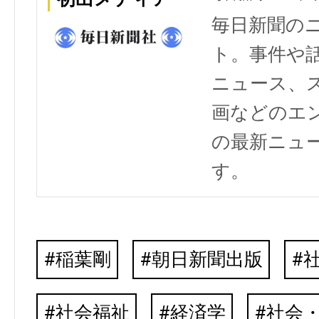
毎日新聞の
ト。事件や
ニュース、
画などのエ
の最新ニュ
す。
稲葉剛
朝日新聞出版
社会福祉
経済学
社会