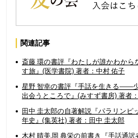
関連記事
斎藤 環の書評『わたしが誰かわから
す旅』(医学書院) 著者：中村 佑子
星野 智幸の書評『手話を生きる――
出会うところで』(みすず書房) 著者：
田中 圭太郎の自著解説『パラリンピッ
年史』(集英社) 著者：田中 圭太郎
木村 晴美,岡 典栄の前書き『手話通訳