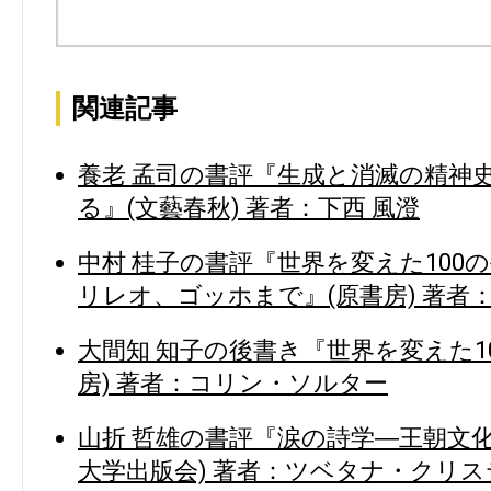
関連記事
養老 孟司の書評『生成と消滅の精神
る』(文藝春秋) 著者：下西 風澄
中村 桂子の書評『世界を変えた100の
リレオ、ゴッホまで』(原書房) 著者
大間知 知子の後書き『世界を変えた10
房) 著者：コリン・ソルター
山折 哲雄の書評『涙の詩学―王朝文
大学出版会) 著者：ツベタナ・クリス