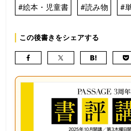
絵本・児童書
読み物
この後書きをシェアする
Facebook
X（旧
は
Poc
Twitter）
て
な
ブ
ッ
ク
マ
ー
ク