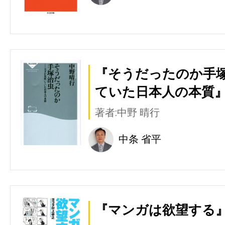
『そうだったのか手
ていた日本人の本質』
著者:中野 晴行
中条 省平
『マンガは欲望する』