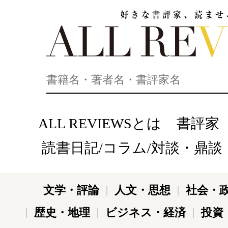
好きな書評家、読ませる書評。ALL REVIEWS
ALL REVIEWSとは
書評家
読書日記/コラム/対談・鼎談
文学・評論
人文・思想
社会・
歴史・地理
ビジネス・経済
投資