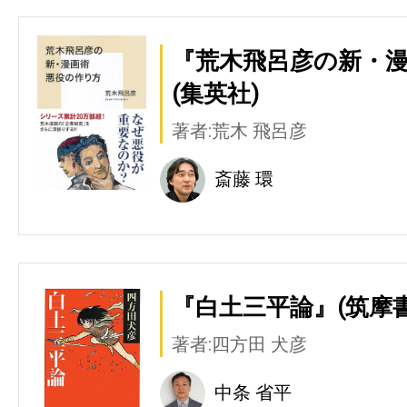
『荒木飛呂彦の新・漫
(集英社)
著者:荒木 飛呂彦
斎藤 環
『白土三平論』(筑摩書
著者:四方田 犬彦
中条 省平