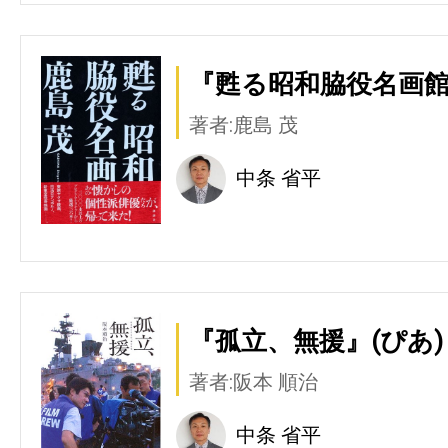
『甦る昭和脇役名画館
著者:鹿島 茂
中条 省平
『孤立、無援』(ぴあ)
著者:阪本 順治
中条 省平