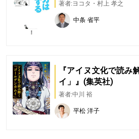
著者:ヨコタ・村上 孝之
中条 省平
『アイヌ文化で読み
イ」』(集英社)
著者:中川 裕
平松 洋子