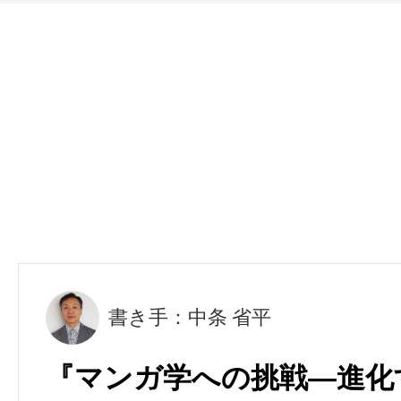
書き手：中条 省平
『マンガ学への挑戦―進化