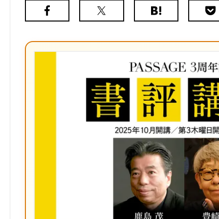
Facebook
X（旧
は
Poc
Twitter）
て
な
ブ
ッ
ク
マ
ー
ク