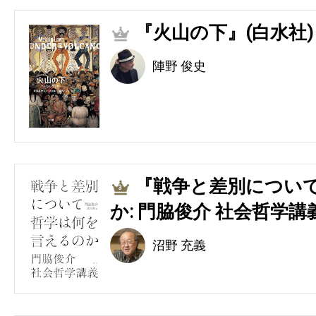
『火山の下』(白水社)
2
陣野 俊史
『戦争と差別につい
3
か: 門脇俊介 社会哲学講
沼野 充義