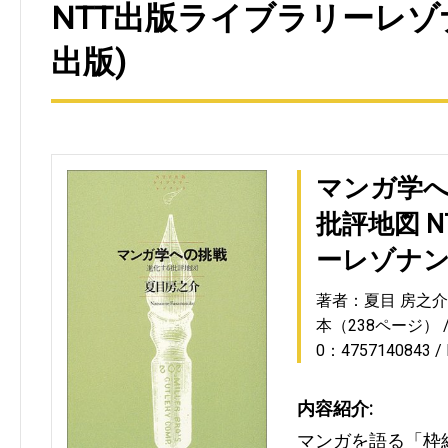
NTT出版ライブラリーレゾナ
出版)
マンガ学
批評地図 
ーレゾナン
著者：夏目 房之介
本（238ページ）
0：4757140843
内容紹介:
マンガを語る「枠