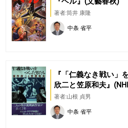
『ヘル』(文藝春秋)
著者:筒井 康隆
中条 省平
『「仁義なき戦い」を
欣二と笠原和夫』(NH
著者:山根 貞男
中条 省平