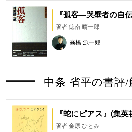
『孤客―哭壁者の自伝
著者:徳南 晴一郎
高橋 源一郎
中条 省平の書評/
『蛇にピアス』(集英社
著者:金原 ひとみ