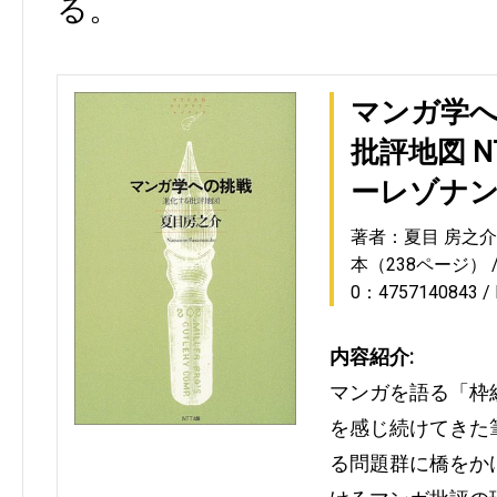
る。
マンガ学
批評地図 
ーレゾナン
著者：夏目 房之介
本（238ページ）
0：4757140843
内容紹介:
マンガを語る「枠
を感じ続けてきた
る問題群に橋をか