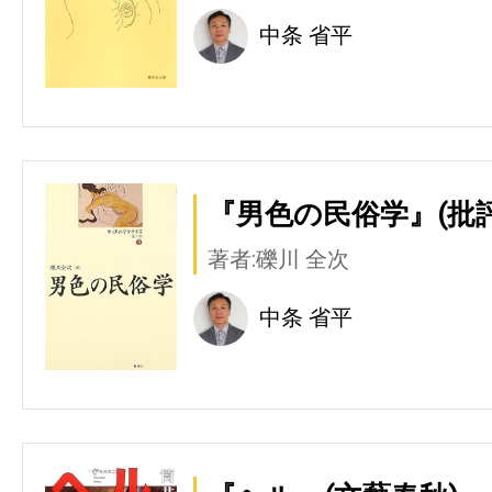
中条 省平
『男色の民俗学』(批評
著者:礫川 全次
中条 省平