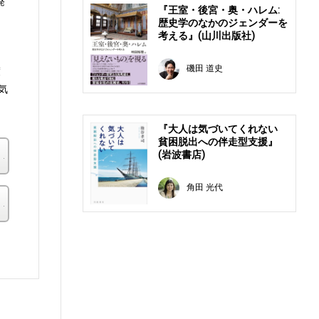
発
『王室・後宮・奥・ハレム:
歴史学のなかのジェンダーを
考える』(山川出版社)
磯田 道史
渡
気
『大人は気づいてくれない
貧困脱出への伴走型支援』
楽天ブックス
(岩波書店)
角田 光代
その他の書店
。