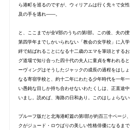
ら港町を巡るのですが、ウィリアムは行く先々で女性
及の手を逃れ――。
と、ここまでが全V部のうちの第I部。この後、夫の
第四学年までしかいられない「教会の女学校」に入学
絆で結ばれることになる十二歳のエマを筆頭とするお
グ道場で知り合った四十代の夫人に童貞を奪われると
ーヴィングはそうしたジャックの成長の過程をはしょ
なる寄宿学校と、約十二年にわたる少年時代を一年一
い愚鈍な目しか持ち合わせないわたくしは、正直途中
いまし。読めば、海路の日和あり。このはしょらない
プルーフ版だと北海港町篇の第I部が約百三十ページ
クがジュード・ロウばりの美しい性格俳優になるまでを