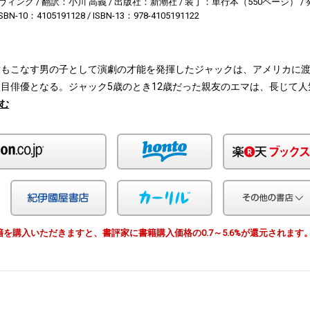
ヴィング
翻訳：小川 高義
出版社：新潮社
装丁：単行本（550ページ）
ISBN-10：4105191128
ISBN-13：978-4105191122
役もこなす男の子として演劇の才能を発揮したジャックは、アメリカに
目俳優となる。ジャック5歳のとき12歳だった親友のエマは、長じて人
む
Amazon
honto
Yahoo!ショッピング
紀伊国屋
カーリル
由で書籍を購入いただきますと、書評家に書籍購入価格の0.7～5.6%が還元されます