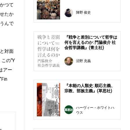
かつて
陣野 俊史
せたか
うんで
『戦争と差別について哲学は
何を言えるのか: 門脇俊介 社
会哲学講義』(青土社)
と対面
この“Y
沼野 充義
はアー
in
『本能の人類史: 順応主義、
宗教、部族主義』(草思社)
ハーヴィー・ホワイトハ
ウス