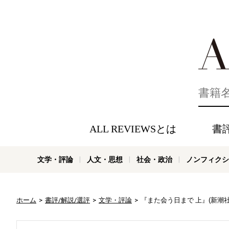
好きな書評
ALL REVIEWSとは
書
文学・評論
人文・思想
社会・政治
ノンフィクシ
ホーム
書評/解説/選評
文学・評論
『また会う日まで 上』(新潮社