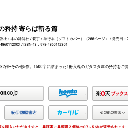
の矜持 寄らば斬る篇
版社：本の雑誌社
装丁：単行本（ソフトカバー）（288ページ）
発売日：2
486011230X
ISBN-13：978-4860112301
82作+その他5作。1500字に詰まった1冊入魂のガタスタ屋の矜持をご
Amazon
honto
Yahoo!ショッピング
紀伊国屋
カーリル
由で書籍を購入いただきますと、書評家に書籍購入価格の0.7～5.6%が還元されます