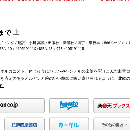
まで 上
ヴィング
翻訳：小川 高義
出版社：新潮社
装丁：単行本（566ページ）
ISBN-10：410519111X
ISBN-13：978-4105191115
のオルガニスト。体じゅうにバッハやヘンデルの楽譜を彫りこんだ刺青
弾き応えのあるオルガンと腕のいい彫師に吸い寄せられるように、北欧
む
Amazon
honto
Yahoo!ショッピング
紀伊国屋
カーリル