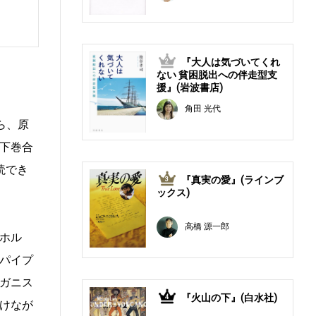
『大人は気づいてくれ
2
ない 貧困脱出への伴走型支
援』(岩波書店)
角田 光代
ら、原
下巻合
読でき
『真実の愛』(ラインブ
3
ックス)
高橋 源一郎
ホル
パイプ
ガニス
『火山の下』(白水社)
4
けなが