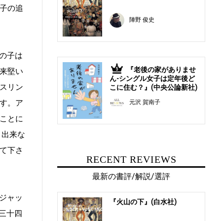
子の追
陣野 俊史
の子は
『老後の家がありませ
来堅い
5
ん-シングル女子は定年後ど
スリン
こに住む？』(中央公論新社)
す。ア
元沢 賀南子
ことに
く出来な
て下さ
RECENT REVIEWS
最新の書評/解説/選評
ジャッ
『火山の下』(白水社)
三十四