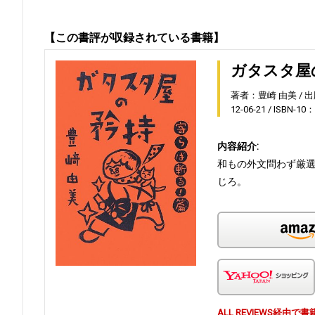
【この書評が収録されている書籍】
ガタスタ屋
著者：豊崎 由美
出
12-06-21
ISBN-10：
内容紹介:
和もの外文問わず厳選
じろ。
ALL REVIEWS経