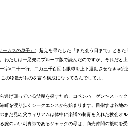
サーカスの息子』
）超えを果たした『また会う日まで』ときた
。わたしは一足先にプルーフ版で読んだのですが、それだと上
一字×二十一行。二万三千百回も眼球を上下運動させなきゃ完
。この物量がものを言う構成になってるんでしてよ。
ら逃げ回っている父親を探すため、コペンハーゲン〜ストック
港町を渡り歩くシークエンスから始まります。目指すは各地の
のまだ見ぬ父ウィリアムは体中に楽譜の刺青を入れた教会オル
る腕のいい刺青師であるジャックの母は、商売仲間の援助を受