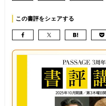
この書評をシェアする
Facebook
X（旧
は
Poc
Twitter）
て
な
ブ
ッ
ク
マ
ー
ク