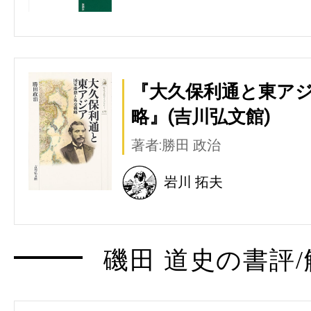
『大久保利通と東アジ
略』(吉川弘文館)
著者:勝田 政治
岩川 拓夫
磯田 道史の書評/