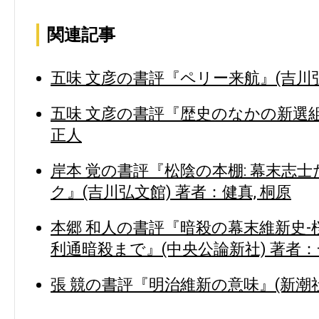
関連記事
五味 文彦の書評『ペリー来航』(吉川弘
五味 文彦の書評『歴史のなかの新選組
正人
岸本 覚の書評『松陰の本棚: 幕末志
ク』(吉川弘文館) 著者：健真, 桐原
本郷 和人の書評『暗殺の幕末維新史
利通暗殺まで』(中央公論新社) 著者：
張 競の書評『明治維新の意味』(新潮社