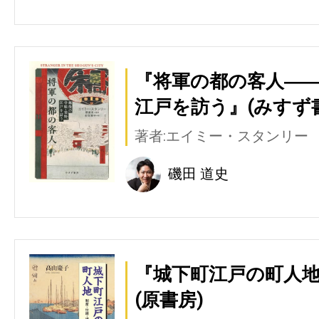
『将軍の都の客人―
江戸を訪う』(みすず
著者:エイミー・スタンリー
磯田 道史
『城下町江戸の町人地
(原書房)