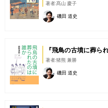
著者:髙山 慶子
磯田 道史
『飛鳥の古墳に葬られ
著者:猪熊 兼勝
磯田 道史