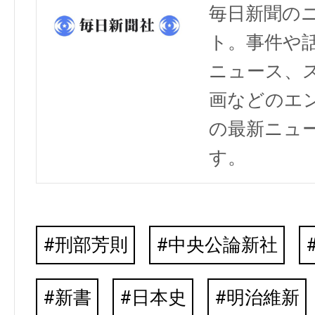
毎日新聞の
ト。事件や
ニュース、
画などのエ
の最新ニュ
す。
刑部芳則
中央公論新社
新書
日本史
明治維新