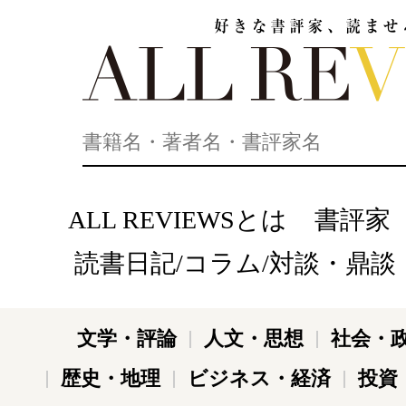
好きな書評家、読ませる書評。ALL REVIEWS
ALL REVIEWSとは
書評家
読書日記/コラム/対談・鼎談
文学・評論
人文・思想
社会・
歴史・地理
ビジネス・経済
投資