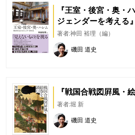
『王室・後宮・奥・ハ
ジェンダーを考える』
著者:神田 裕理（編）
磯田 道史
『戦国合戦図屛風・絵
著者:堀 新
磯田 道史