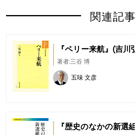
関連記
『ペリー来航』(吉川
著者:三谷 博
五味 文彦
『歴史のなかの新選組