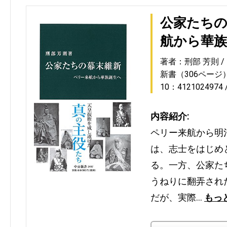
公家たちの
航から華族
著者：刑部 芳則
新書（306ページ
10：4121024974
内容紹介:
ペリー来航から明
は、志士をはじめ
る。一方、公家た
うねりに翻弄され
だが、実際…
もっ