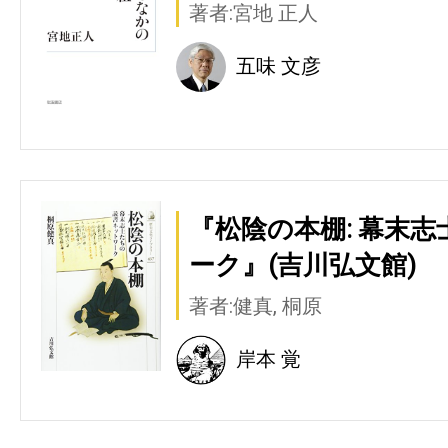
著者:宮地 正人
五味 文彦
『松陰の本棚: 幕末
ーク』(吉川弘文館)
著者:健真, 桐原
岸本 覚