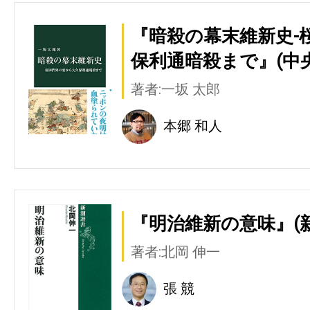
『暗殺の幕末維新史-
保利通暗殺まで』(中
著者:一坂 太郎
本郷 和人
『明治維新の意味』(
著者:北岡 伸一
張 競