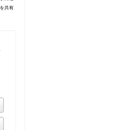
を共有
単
ラ
楽天ブックス
その他の書店