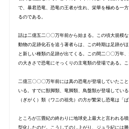
で、暴君恐竜、恐竜の王者が生れ、栄華を極める一方
るのである。
話は二億五二〇〇万年前から始まる。この頃大規模な
動物の足跡化石を追う著者らは、この時期は足跡がほ
と新しい種類の足跡が出てくる。この間二〇〇万年、
の大きさで恐竜にそっくりの主竜類の登場である。こ
二億三〇〇〇万年前には真の恐竜が登場していたこと
いる。すでに獣脚類、竜脚類、鳥盤類が登場している
（ぎがく）類（ワニの祖先）の方が繁栄し恐竜は「ぱ
ところが三畳紀の終わりに地球史上最大と言われる噴
型化したのだ。こうしてのし上がり、ジュラ紀には勝