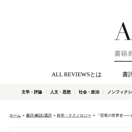
好きな書評
ALL REVIEWSとは
書
文学・評論
人文・思想
社会・政治
ノンフィクシ
ホーム
書評/解説/選評
科学・テクノロジー
『恐竜の世界史――