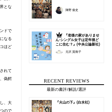
界とな
陣野 俊史
ンドで
『老後の家がありませ
5
になる
ん-シングル女子は定年後ど
こに住む？』(中央公論新社)
コほど
元沢 賀南子
されて
、偽鰐
RECENT REVIEWS
最新の書評/解説/選評
『火山の下』(白水社)
し、大
つので