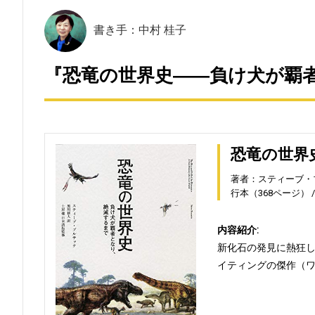
書き手：中村 桂子
『恐竜の世界史――負け犬が覇者
恐竜の世界
著者：スティーブ・
行本（368ページ）
内容紹介:
新化石の発見に熱狂
イティングの傑作（