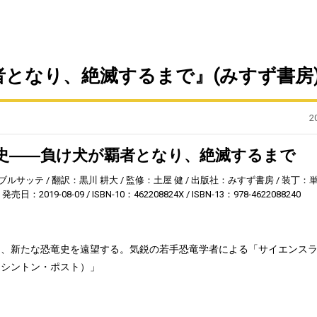
となり、絶滅するまで』(みすず書房
2
史――負け犬が覇者となり、絶滅するまで
ブルサッテ
翻訳：黒川 耕大
監修：土屋 健
出版社：みすず書房
装丁：
発売日：2019-08-09
ISBN-10：462208824X
ISBN-13：978-4622088240
し、新たな恐竜史を遠望する。気鋭の若手恐竜学者による「サイエンス
ワシントン・ポスト）」