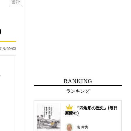
書評
)
019/09/03
単
RANKING
ランキング
ラ
『四角形の歴史』(毎日
1
新聞社)
南 伸坊