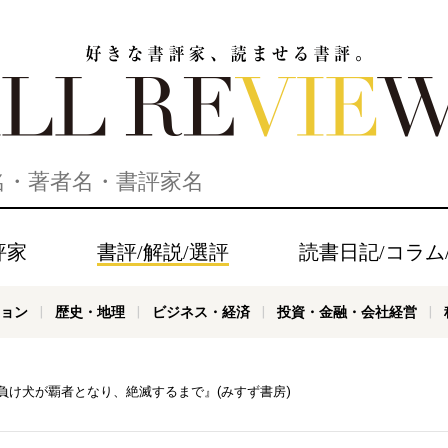
家、読ませる書評。ALL REVIEWS
評家
書評/解説/選評
読書日記/コラム
ョン
歴史・地理
ビジネス・経済
投資・金融・会社経営
負け犬が覇者となり、絶滅するまで』(みすず書房)