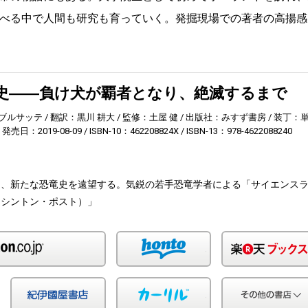
べる中で人間も研究も育っていく。発掘現場での著者の高揚感
史――負け犬が覇者となり、絶滅するまで
ブルサッテ
翻訳：黒川 耕大
監修：土屋 健
出版社：みすず書房
装丁：
発売日：2019-08-09
ISBN-10：462208824X
ISBN-13：978-4622088240
し、新たな恐竜史を遠望する。気鋭の若手恐竜学者による「サイエンス
ワシントン・ポスト）」
Amazon
honto
Yahoo!ショッピング
紀伊国屋
カーリル