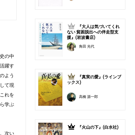
『大人は気づいてくれ
2
ない 貧困脱出への伴走型支
援』(岩波書店)
角田 光代
史の中
活躍す
のよう
『真実の愛』(ラインブ
3
ックス)
して現
これを
高橋 源一郎
ら学ぶ
『火山の下』(白水社)
4
。次い