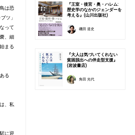
『王室・後宮・奥・ハレム:
鳥は恐
歴史学のなかのジェンダーを
考える』(山川出版社)
カブツ」
なって
磯田 道史
嚢、細
始まる
『大人は気づいてくれない
貧困脱出への伴走型支援』
(岩波書店)
ある
角田 光代
は、私
駅に迎