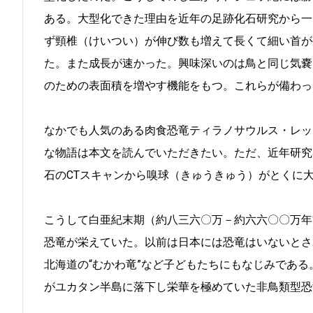
ある。大型化できた理由を近年の足跡化石研究から一
ず頸椎（けいつい）が伸び数も増えて長くて細い首が
た。また成長が速かった。興味深いのは鳥と同じ気嚢
のための表面積を増やす機能をもつ。これらが備わっ
なかでも人気のある肉食恐竜ティラノサウルス・レッ
な物語は本文を読んでいただきたい。ただ、近年研究
石のCTスキャンから嗅球（きゅうきゅう）がとくに
こうして白亜紀末期（約八三六〇万－約六六〇〇万年
恐竜が栄えていた。以前は日本には恐竜はいないとさ
北海道の“むかわ竜”など子どもたちにもなじみであ
がユカタン半島に落下し栄華を極めていた非鳥類型恐