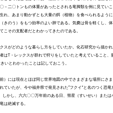
〇－二〇トンもの体重があったとされる竜脚類を例に見ていこ
生れ、あまり動かずとも大量の餌（植物）を食べられるように
（きのう）をもつ効率のよい肺である。気嚢は骨を軽くし、体
てこその支配者だとわかってきたのである。
クスがどのような暮らし方をしていたか。化石研究から描かれ
者はT・レックスが群れで狩りをしていたと考えていること、
大きいとわかったことは記しておこう。
前）には現在とほぼ同じ世界地図の中でさまざまな場所にさま
れていたが、今や福井県で発見された“フクイ”と名のつく恐竜
る。しかし、六六〇〇万年前のある日、彗星（すいせい）または
竜は絶滅する。