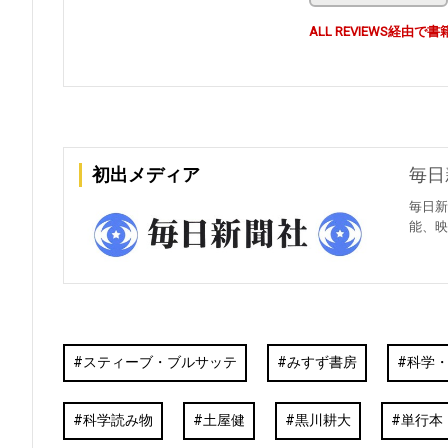
ALL REVIEWS経
初出メディア
毎日
毎日新
能、映
スティーブ・ブルサッテ
みすず書房
科学
科学読み物
土屋健
黒川耕大
単行本