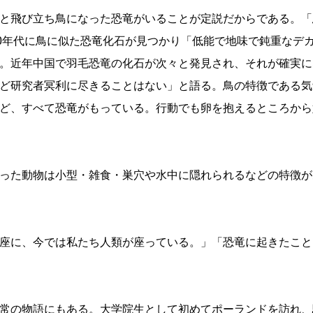
と飛び立ち鳥になった恐竜がいることが定説だからである。「
60年代に鳥に似た恐竜化石が見つかり「低能で地味で鈍重なデ
。近年中国で羽毛恐竜の化石が次々と発見され、それが確実に
ど研究者冥利に尽きることはない」と語る。鳥の特徴である気
ど、すべて恐竜がもっている。行動でも卵を抱えるところから
った動物は小型・雑食・巣穴や水中に隠れられるなどの特徴が
座に、今では私たち人類が座っている。」「恐竜に起きたこと
常の物語にもある。大学院生として初めてポーランドを訪れ、