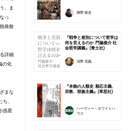
う。ま
陣野 俊史
なっ
熱発散
『戦争と差別について哲学は
何を言えるのか: 門脇俊介 社
会哲学講義』(青土社)
る詳細
沼野 充義
脳の化
『本能の人類史: 順応主義、
宗教、部族主義』(草思社)
ざまな
たち、
ハーヴィー・ホワイトハ
小惑星
ウス