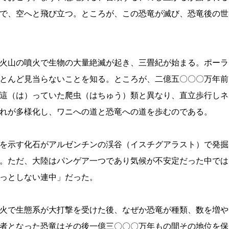
で、空へと飛び立つ。ところが、この恐竜が滅び、恐竜後の世
火山の噴火で生物の大量絶滅が起き、三畳紀が始まる。ポーラ
とんど見当らないことを知る。ところが、二億五〇〇〇万年前
這（は）っていた爬虫（はちゅう）類と異なり、直立歩行しネ
れが多様化し、ワニへの道と恐竜への道を歩むのである。
を示す化石がアルゼンチンの渓谷（イスチグアラスト）で発掘
。ただ、大陸はパンゲア一つであり気候が不安定だった中では
っとしない連中」だった。
火で生態系が大打撃を受けた後、なぜか恐竜が種類、数を増や
者となった恐竜はその後一億三〇〇〇万年もの間その地位を保