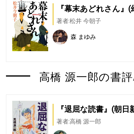
『幕末あどれさん』(
著者:松井 今朝子
森 まゆみ
高橋 源一郎の書評
『退屈な読書』(朝日
著者:高橋 源一郎