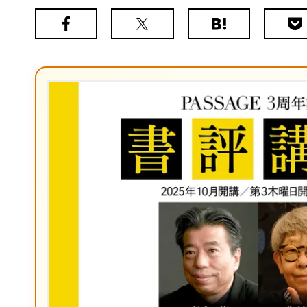
Facebook
X（旧
は
Poc
Twitter）
て
な
ブ
ッ
ク
マ
ー
ク