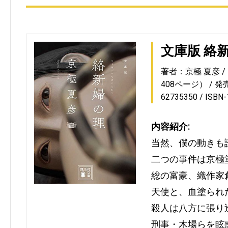
文庫版 絡
著者：京極 夏彦
408ページ）
発売
62735350
ISBN
内容紹介:
当然、僕の動きも
二つの事件は京極
総の富豪、織作家
天使と、血塗られ
殺人は八方に張り
刑事・木場らを眩