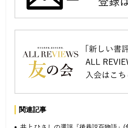
関連記事
井上 ひさしの選評『後巷説百物語』(角