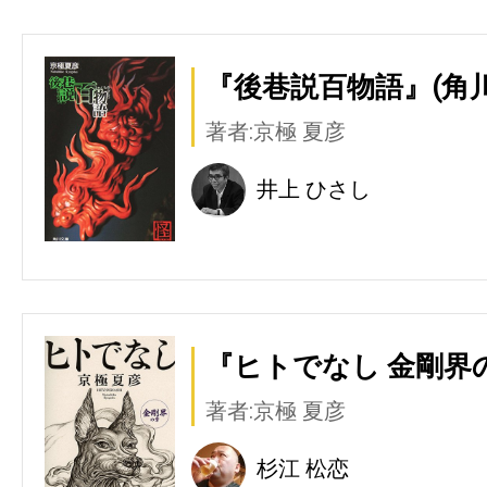
『後巷説百物語』(角
著者:京極 夏彦
井上 ひさし
『ヒトでなし 金剛界の
著者:京極 夏彦
杉江 松恋