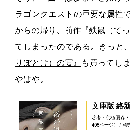
ラゴンクエストの重要な属性
からの帰り、前作
『鉄鼠（て
てしまったのである。きっと
りぼとけ）の宴』
も買ってし
やはや。
文庫版 絡
著者：京極 夏彦
408ページ）
発売