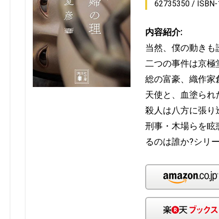
62735350
ISBN
内容紹介:
当然、僕の動きも
二つの事件は京極
総の富豪、織作家
天使と、血塗られ
殺人は八方に張り
刑事・木場らを眩
るのは誰か?シリ