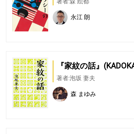
著者:森 絵都
永江 朗
『家紋の話』(KADOK
著者:泡坂 妻夫
森 まゆみ