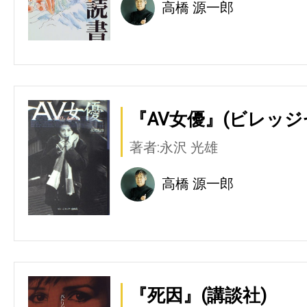
高橋 源一郎
『AV女優』(ビレッジ
著者:永沢 光雄
高橋 源一郎
『死因』(講談社)