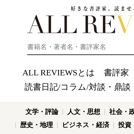
好きな書評家、読ませる書評。ALL REVIEWS
ALL REVIEWSとは
書評家
読書日記/コラム/対談・鼎談
文学・評論
人文・思想
社会・
歴史・地理
ビジネス・経済
投資