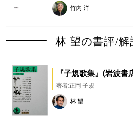
竹内 洋
林 望の書評/解
『子規歌集』(岩波書店
著者:正岡 子規
林 望