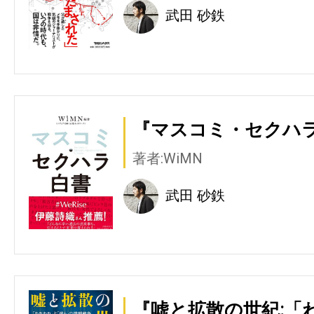
武田 砂鉄
『マスコミ・セクハラ
著者:WiMN
武田 砂鉄
『嘘と拡散の世紀:「