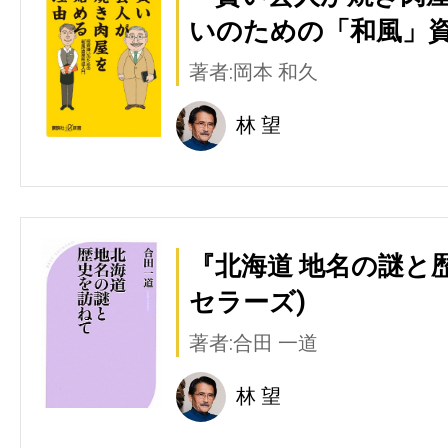
いのための「和風」資
著者:岡本 和久
林 望
『北海道 地名の謎と
セラーズ)
著者:合田 一道
林 望