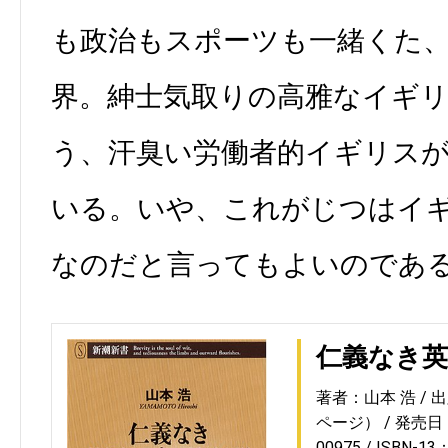
も政治もスポーツも一緒くた
界。紳士気取りの高雅なイギ
う、汗臭い労働者的イギリス
いる。いや、これがじつはイ
なのだと言ってもよいのであ
仁義なき
著者：山本 浩
出
ページ）
発売日：2
00975
ISBN-13