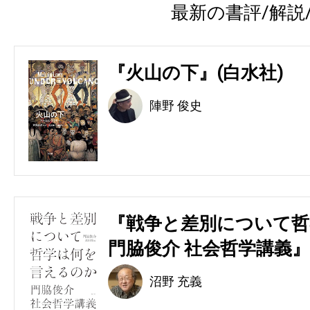
最新の書評/解説
『火山の下』(白水社)
陣野 俊史
『戦争と差別について哲
門脇俊介 社会哲学講義』
沼野 充義