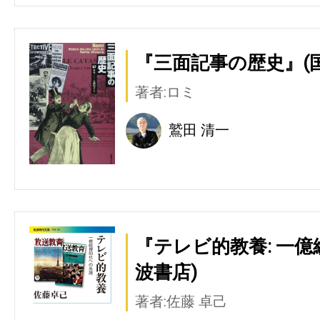
『三面記事の歴史』(
著者:ロミ
鷲田 清一
『テレビ的教養: 一
波書店)
著者:佐藤 卓己