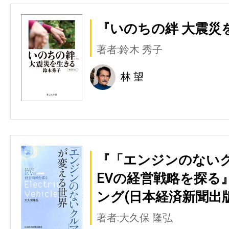
『いのちの絆 大震災
著者:鈴木 秀子
林 望
『「エンジンのないク
EVの経営戦略を探る
ング(日本経済新聞出版
著者:大久保 隆弘