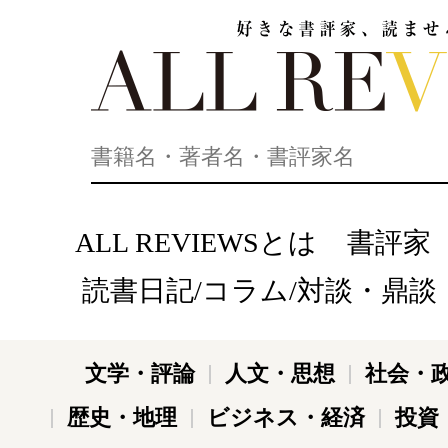
好きな書評家、読ませる書評。ALL REVIEWS
ALL REVIEWSとは
書評家
読書日記/コラム/対談・鼎談
文学・評論
人文・思想
社会・
歴史・地理
ビジネス・経済
投資