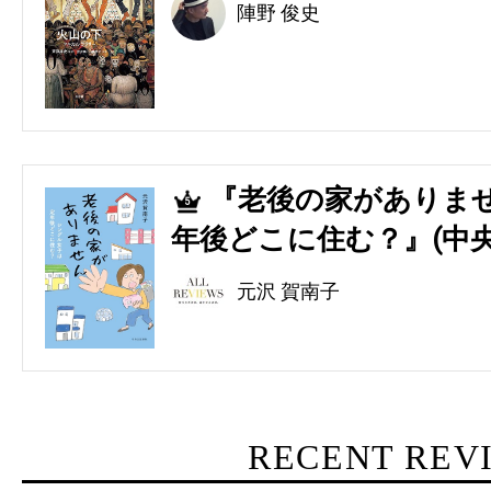
陣野 俊史
『老後の家がありませ
5
年後どこに住む？』(中央
元沢 賀南子
RECENT REV