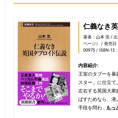
仁義なき
著者：山本 浩
出
ページ）
発売日：2
00975
ISBN-13
内容紹介:
王室のタブーを暴
スター」に仕立て
左右する英国大衆
ばすためなら、潜
手段を問わ…
もっ