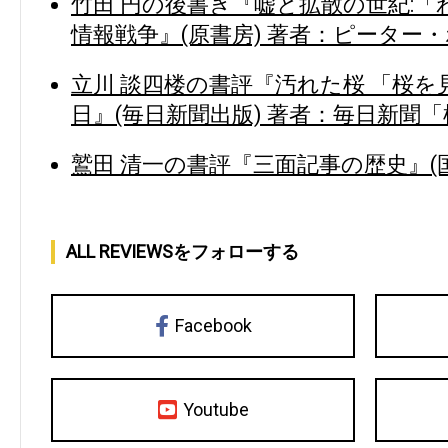
竹田 円の後書き『嘘と拡散の世紀:
情報戦争』(原書房) 著者：ピーター
立川 談四楼の書評『汚れた桜 「桜を
日』(毎日新聞出版) 著者：毎日新聞
鷲田 清一の書評『三面記事の歴史』(
ALL REVIEWSをフォローする
Facebook
Youtube