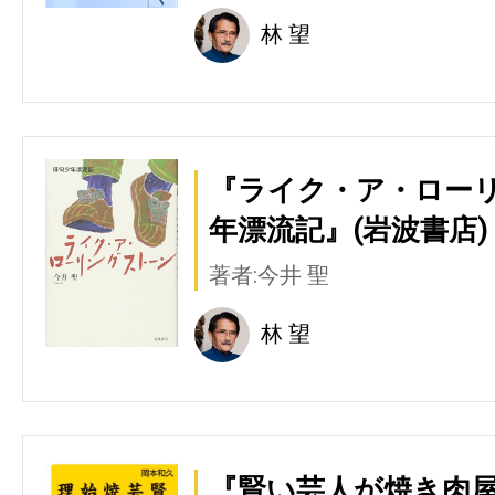
林 望
『ライク・ア・ローリ
年漂流記』(岩波書店)
著者:今井 聖
林 望
『賢い芸人が焼き肉屋