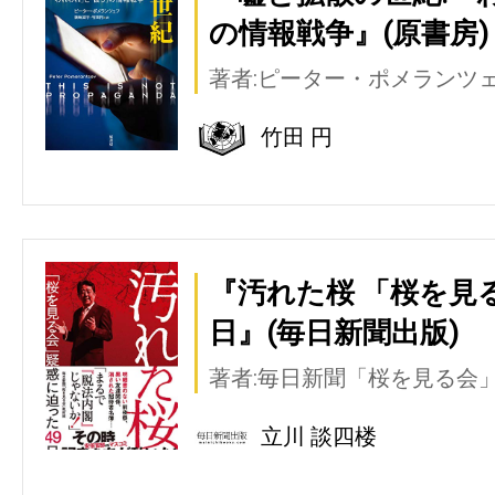
の情報戦争』(原書房)
著者:ピーター・ポメランツ
竹田 円
『汚れた桜 「桜を見
日』(毎日新聞出版)
著者:毎日新聞「桜を見る会
立川 談四楼