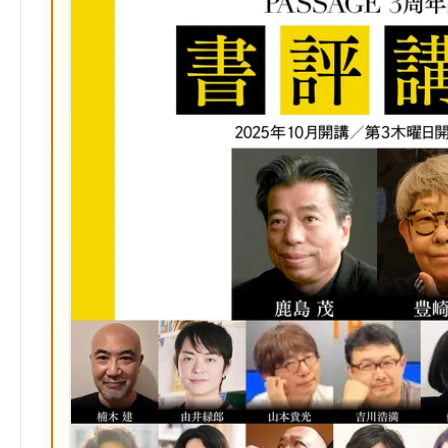
マ
ー
ク