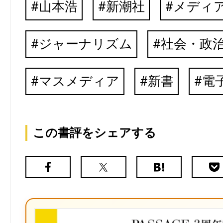
山本浩
新潮社
メディ
ジャーナリズム
社会・政
マスメディア
新書
電
この書評をシェアする
Facebook
X（旧
は
Poc
Twitter）
て
な
ブ
ッ
ク