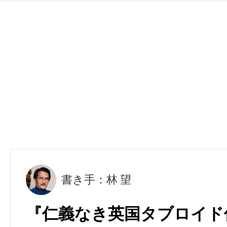
書き手：林 望
『仁義なき英国タブロイド伝