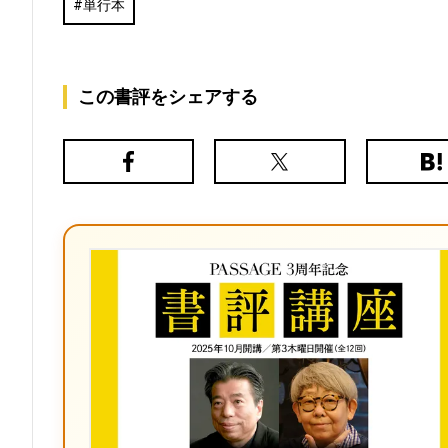
単行本
この書評をシェアする
Facebook
X（旧
は
Twitter）
て
な
ブ
ッ
ク
マ
ー
ク