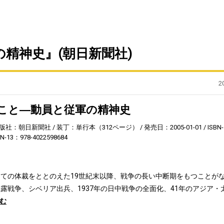
精神史』(朝日新聞社)
2
こと―動員と従軍の精神史
版社：朝日新聞社
装丁：単行本（312ページ）
発売日：2005-01-01
ISBN-
BN-13：978-4022598684
ての体裁をととのえた19世紀末以降、戦争の長い中断期をもつことが
露戦争、シベリア出兵、1937年の日中戦争の全面化、41年のアジア・
む