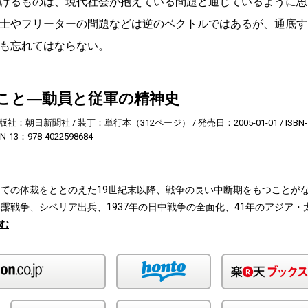
けるものは、現代社会が抱えている問題と通じているように思
士やフリーターの問題などは逆のベクトルではあるが、通底す
も忘れてはならない。
こと―動員と従軍の精神史
版社：朝日新聞社
装丁：単行本（312ページ）
発売日：2005-01-01
ISBN-
BN-13：978-4022598684
ての体裁をととのえた19世紀末以降、戦争の長い中断期をもつことが
露戦争、シベリア出兵、1937年の日中戦争の全面化、41年のアジア・
む
Amazon
honto