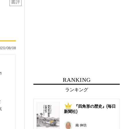
書評
020/08/08
1
RANKING
ランキング
な
『四角形の歴史』(毎日
1
太
新聞社)
南 伸坊