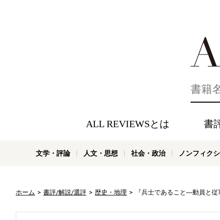
好きな書評
ALL REVIEWSとは
書
文学・評論
人文・思想
社会・政治
ノンフィクシ
ホーム
書評/解説/選評
歴史・地理
『兵士であること―動員と従軍