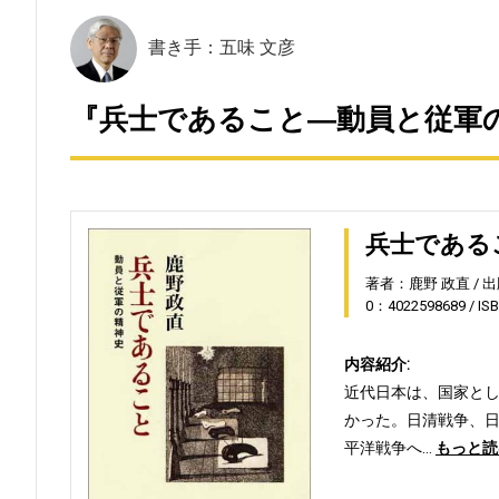
書き手：五味 文彦
『兵士であること―動員と従軍の
兵士である
著者：鹿野 政直
出
0：4022598689
IS
内容紹介:
近代日本は、国家とし
かった。日清戦争、日
平洋戦争へ…
もっと読