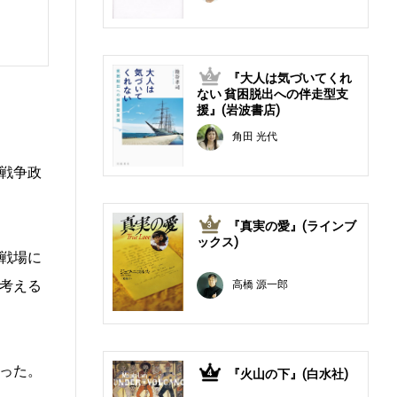
『大人は気づいてくれ
2
ない 貧困脱出への伴走型支
援』(岩波書店)
角田 光代
戦争政
『真実の愛』(ラインブ
3
ックス)
戦場に
考える
高橋 源一郎
った。
『火山の下』(白水社)
4