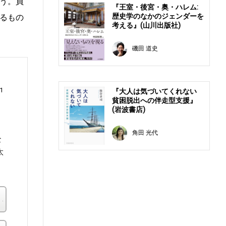
う。員
『王室・後宮・奥・ハレム:
歴史学のなかのジェンダーを
るもの
考える』(山川出版社)
磯田 道史
1
『大人は気づいてくれない
貧困脱出への伴走型支援』
(岩波書店)
角田 光代
な
太
楽天ブックス