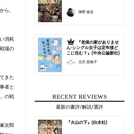
から、
陣野 俊史
い消耗
『老後の家がありませ
5
ん-シングル女子は定年後ど
戦場の
こに住む？』(中央公論新社)
元沢 賀南子
てきた
事者と
RECENT REVIEWS
」の戦
最新の書評/解説/選評
『火山の下』(白水社)
峯次郎