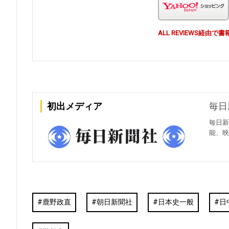
ALL REVIEWS経
初出メディア
毎日新
毎日新
能、映
鹿野政直
朝日新聞社
日本史一般
日