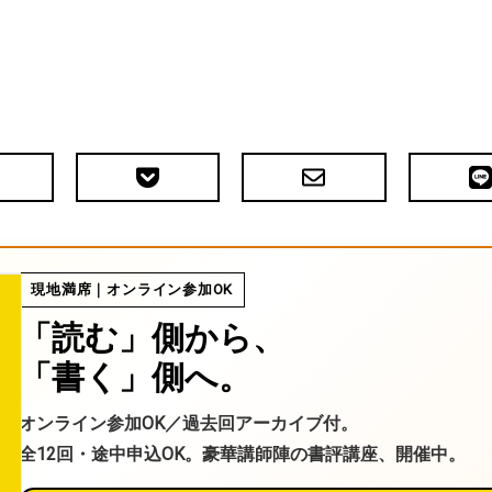
Pocket
メ
LIN
で
ー
送
ル
る
現地満席｜オンライン参加OK
「読む」側から、
「書く」側へ。
オンライン参加OK／過去回アーカイブ付。
全12回・途中申込OK。豪華講師陣の書評講座、開催中。