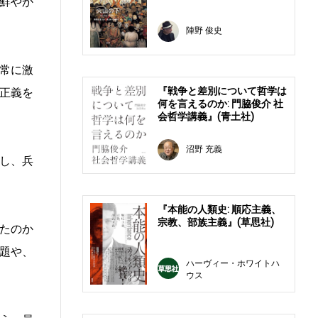
鮮やか
陣野 俊史
常に激
『戦争と差別について哲学は
正義を
何を言えるのか: 門脇俊介 社
会哲学講義』(青土社)
沼野 充義
し、兵
『本能の人類史: 順応主義、
宗教、部族主義』(草思社)
たのか
題や、
ハーヴィー・ホワイトハ
ウス