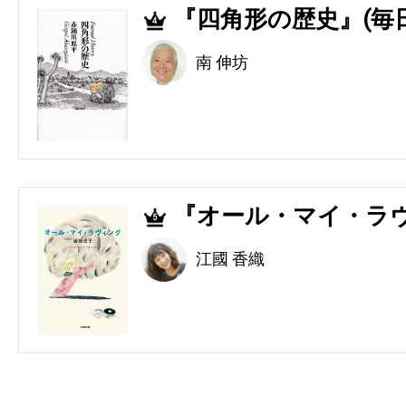
『四角形の歴史』(毎
4
南 伸坊
『オール・マイ・ラヴ
5
江國 香織