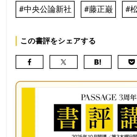
中央公論新社
藤正巌
この書評をシェアする
Facebook
X（旧
は
Poc
Twitter）
て
な
ブ
ッ
ク
マ
ー
ク