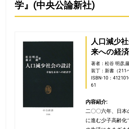
学』(中央公論新社)
人口減少社
来への経済
著者：松谷 明彦,藤
装丁：新書（211
ISBN-10：412101
61
内容紹介:
二〇〇六年、日本
に進む少子高齢化