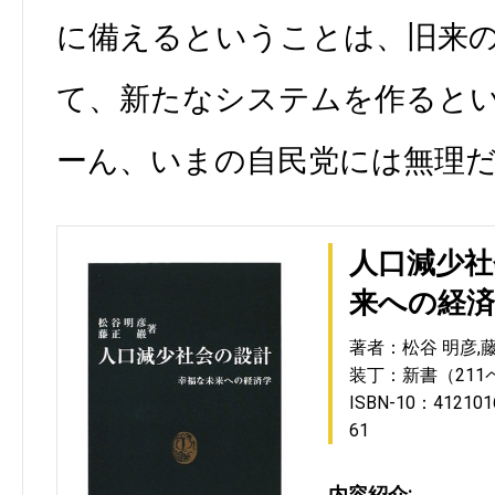
に備えるということは、旧来
て、新たなシステムを作ると
ーん、いまの自民党には無理
人口減少社
来への経済
著者：松谷 明彦,藤
装丁：新書（211
ISBN-10：412101
61
内容紹介: