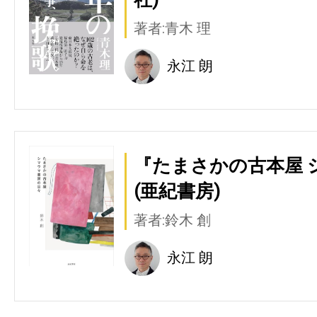
著者:青木 理
永江 朗
『たまさかの古本屋 
(亜紀書房)
著者:鈴木 創
永江 朗