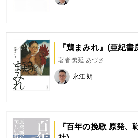
『鶏まみれ』(亜紀書房
著者:繁延 あづさ
永江 朗
『百年の挽歌 原発、
社)