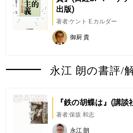
出版)
著者:ケント E.カルダー
御厨 貴
永江 朗の書評/
『鉄の胡蝶は』(講談社
著者:保坂 和志
永江 朗