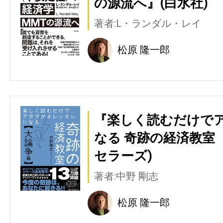
の源流へ』(白水社)
著者:L・ランダル・レイ
松原 隆一郎
『楽しく読むだけで
なる 奇跡の経済教室
セラーズ)
著者:中野 剛志
松原 隆一郎