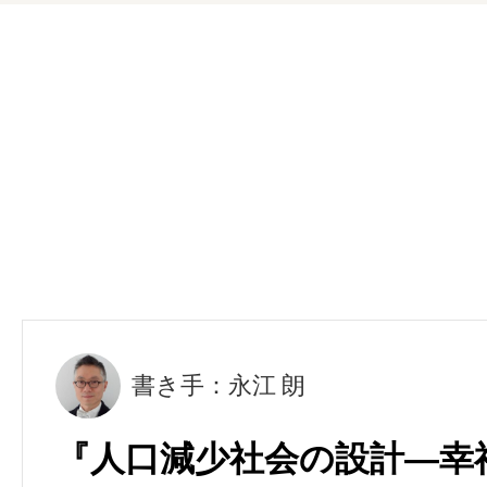
書き手：永江 朗
『人口減少社会の設計―幸