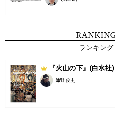
RANKIN
ランキング
『火山の下』(白水社)
1
陣野 俊史