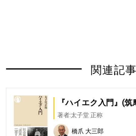
関連記
『ハイエク入門』(筑
著者:太子堂 正称
橋爪 大三郎