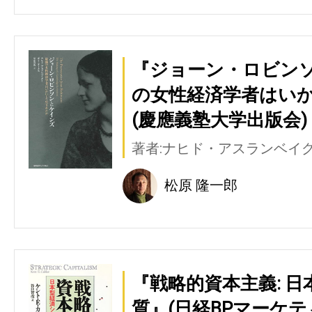
『ジョーン・ロビン
の女性経済学者はい
(慶應義塾大学出版会)
著者:ナヒド・アスランベイ
松原 隆一郎
『戦略的資本主義: 
質』(日経BPマーケ