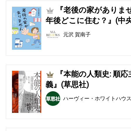
『老後の家がありませ
2
年後どこに住む？』(中央
元沢 賀南子
『本能の人類史: 順
3
義』(草思社)
ハーヴィー・ホワイトハウ