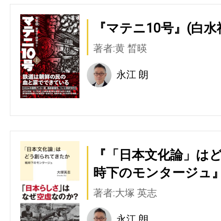
『マテニ10号』(白水
著者:黄 晳暎
永江 朗
『「日本文化論」はど
時下のモンタージュ』
著者:大塚 英志
永江 朗