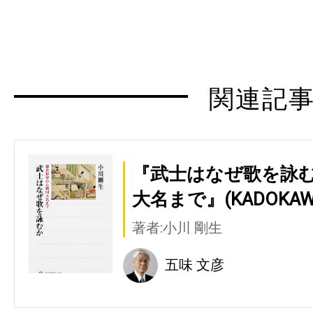
関連記
『武士はなぜ歌を詠む
大名まで』(KADOKA
著者:小川 剛生
五味 文彦