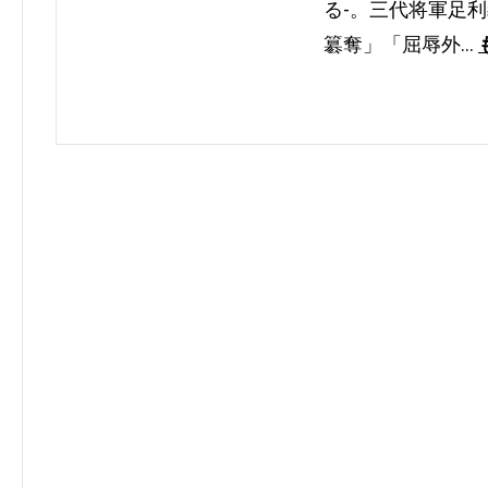
る-。三代将軍足
簒奪」「屈辱外…