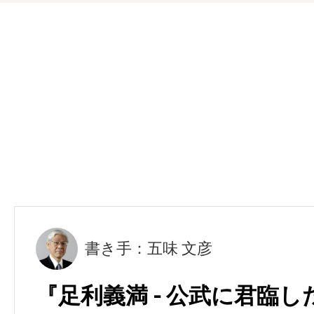
書き手：五味 文彦
『足利義満 - 公武に君臨し