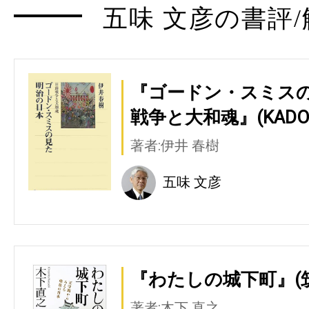
五味 文彦の書評/
『ゴードン・スミスの
戦争と大和魂』(KADO
著者:伊井 春樹
五味 文彦
『わたしの城下町』(
著者:木下 直之