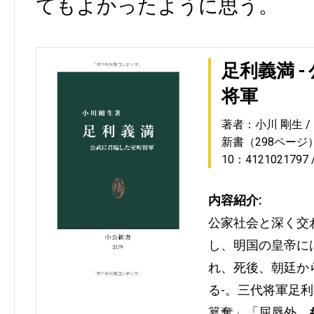
てもよかったように思う。
足利義満 
将軍
著者：小川 剛生
新書（298ページ
10：4121021797
内容紹介:
公家社会と深く交
し、明国の皇帝に
れ、死後、朝廷か
る-。三代将軍足
簒奪」「屈辱外…