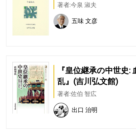
著者:今泉 淑夫
五味 文彦
『皇位継承の中世史:
乱』(吉川弘文館)
著者:佐伯 智広
出口 治明