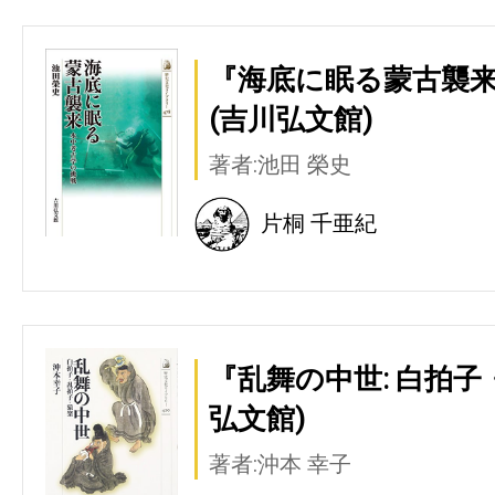
『海底に眠る蒙古襲来
(吉川弘文館)
著者:池田 榮史
片桐 千亜紀
『乱舞の中世: 白拍子
弘文館)
著者:沖本 幸子