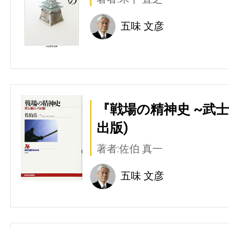
五味 文彦
『戦場の精神史 ~武士
出版)
著者:佐伯 真一
五味 文彦