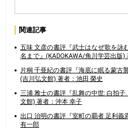
関連記事
五味 文彦の書評『武士はなぜ歌を詠
名まで』(KADOKAWA/角川学芸出版)
片桐 千亜紀の書評『海底に眠る蒙古襲
(吉川弘文館) 著者：池田 榮史
三浦 雅士の書評『乱舞の中世: 白拍
文館) 著者：沖本 幸子
出口 治明の書評『室町の覇者 足利義満
有一郎