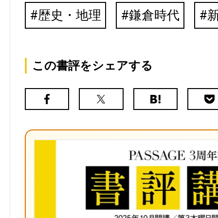
歴史・地理
鎌倉時代
この書評をシェアする
Facebook
X（旧
は
Poc
Twitter）
て
な
ブ
ッ
ク
マ
ー
ク