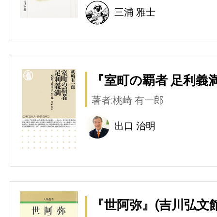
三浦 雅士
『室町の覇者 足利義満
著者:桃崎 有一郎
出口 治明
『世阿弥』(吉川弘文館